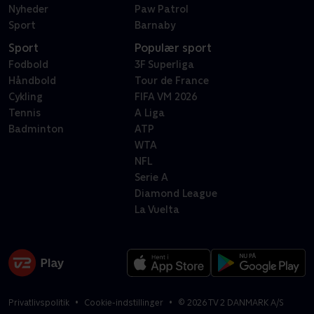
Nyheder
Paw Patrol
Sport
Barnaby
Sport
Populær sport
Fodbold
3F Superliga
Håndbold
Tour de France
Cykling
FIFA VM 2026
Tennis
A Liga
Badminton
ATP
WTA
NFL
Serie A
Diamond League
La Vuelta
Privatlivspolitik
Cookie-indstillinger
©
2026
TV 2 DANMARK A/S