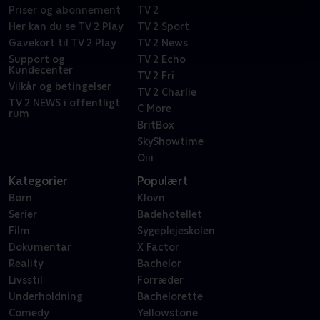
Priser og abonnement
TV 2
Her kan du se TV 2 Play
TV 2 Sport
Gavekort til TV 2 Play
TV 2 News
Support og
TV 2 Echo
Kundecenter
TV 2 Fri
Vilkår og betingelser
TV 2 Charlie
TV 2 NEWS i offentligt
C More
rum
BritBox
SkyShowtime
Oiii
Kategorier
Populært
Børn
Klovn
Serier
Badehotellet
Film
Sygeplejeskolen
Dokumentar
X Factor
Reality
Bachelor
Livsstil
Forræder
Underholdning
Bachelorette
Comedy
Yellowstone