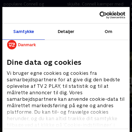
populære Connell og
skjulte. Connell kæmper med
intelligente, men isolerede
presset fra vennerne, mens
Marianne. Selvom de er
Marianne får sværere ved at
hinandens modsætninger
forklare forholdet derhjemme.
13. juni 2026 • 28 min
13. juni 2026 • 28 min
socialt, opstår en hemmelig
Samtykke
Detaljer
Om
relation.
Andre så også
Dine data og cookies
Vi bruger egne cookies og cookies fra
samarbejdspartnere for at give dig den bedste
oplevelse af TV 2 PLAY, til statistik og til at
målrette annoncer til dig. Vores
samarbejdspartnere kan anvende cookie-data til
målrettet markedsføring på egne og andres
Klovn
Perfekte ste
platforme. Du kan til- og fravælge cookies
Komedie • 11 sæsoner
Drama • 3 sæso
herunder, og du kan altid trække dit samtykke
tilbage ved at klikke på ’Cookie-indstillinger’ i
bunden af siden. Læs mere om hvordan TV 2