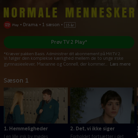
•
Drama
•
1 sæson
•
Prøv TV 2 Play*
*Kræver pakken Basis. Administrer dit abonnement på Mit TV 2.
Vi følger den komplekse kærlighed mellem de to unge irske
gymnasieelever, Marianne og Connell, der kommer
...
Læs mere
Sæson 1
1. Hemmeligheder
2. Det, vi ikke siger
I en lille irsk by mødes
Forholdet fortsætter i det