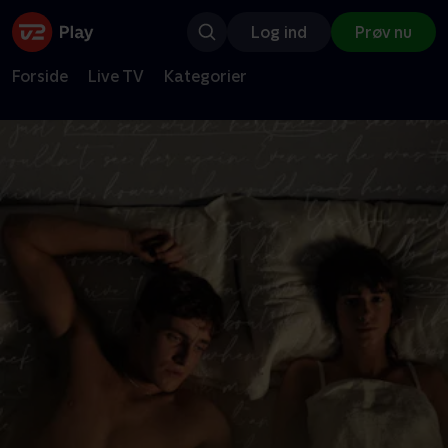
Log ind
Prøv nu
Forside
Live TV
Kategorier