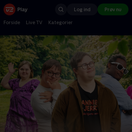
Log ind
Prøv nu
Forside
Live TV
Kategorier