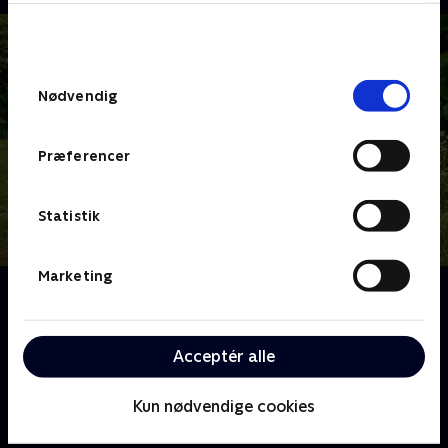
bunden af siden. Læs mere om hvordan TV 2
behandler dine oplysninger i
TV 2s privatlivspolitik
.
Samtykkevalg
Nødvendig
Præferencer
Statistik
Marketing
Om Ups, vi er voksne
Tag med til bostedet Valbyholm, hvor hverdagen
udfolder sig med varme, humor og livslyst hos de
Acceptér alle
unge beboere, der alle er født med Downs syndrom.
Kun nødvendige cookies