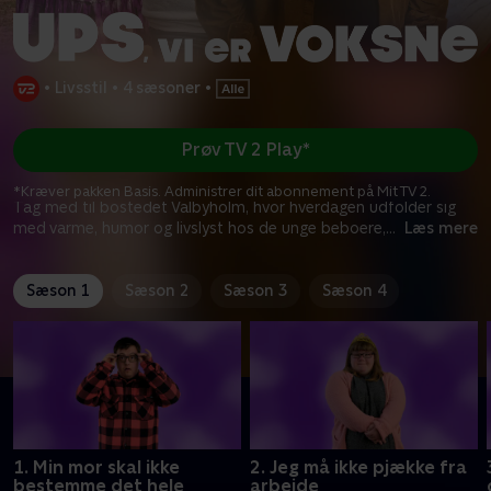
•
Livsstil
•
4 sæsoner
•
Prøv TV 2 Play*
*Kræver pakken Basis. Administrer dit abonnement på Mit TV 2.
Tag med til bostedet Valbyholm, hvor hverdagen udfolder sig
med varme, humor og livslyst hos de unge beboere,
...
Læs mere
Sæson 1
Sæson 2
Sæson 3
Sæson 4
1. Min mor skal ikke
2. Jeg må ikke pjække fra
bestemme det hele
arbejde