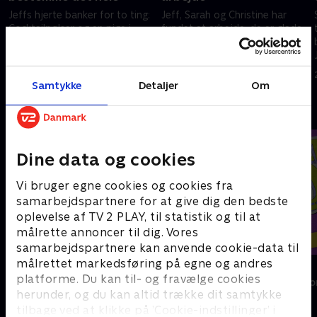
Jeffs hjerte banker for to ting:
Jeff, Sarah og Christine har
Cocktailpølser og en pige i
fundet et arbejde, de er glade
naboopgangen, der hedder
for. Mens Christine
Christine. Desværre for Jeff
pligtopfyldende passer sit job,
kan begge dele knuse hans
så tager 24-årige Sarah sig en
23. februar 2023 • 28 min
23. februar 2023 • 27 min
hjerte.
pjækkedag - igen.
Samtykke
Detaljer
Om
Andre så også
Dine data og cookies
Vi bruger egne cookies og cookies fra
samarbejdspartnere for at give dig den bedste
oplevelse af TV 2 PLAY, til statistik og til at
målrette annoncer til dig. Vores
samarbejdspartnere kan anvende cookie-data til
målrettet markedsføring på egne og andres
Linde på Langeland
Helt sort
platforme. Du kan til- og fravælge cookies
Livsstil • 5 sæsoner
Livsstil • 7 sæs
herunder, og du kan altid trække dit samtykke
tilbage ved at klikke på ’Cookie-indstillinger’ i