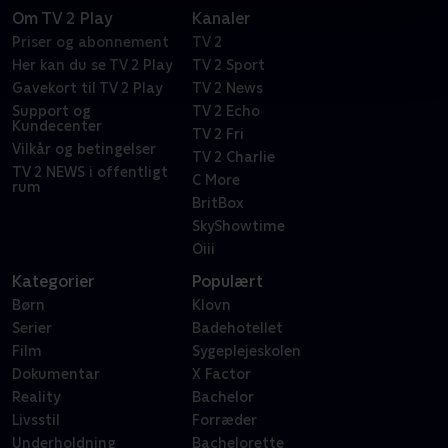
Om TV 2 Play
Kanaler
Priser og abonnement
TV 2
Her kan du se TV 2 Play
TV 2 Sport
Gavekort til TV 2 Play
TV 2 News
Support og
TV 2 Echo
Kundecenter
TV 2 Fri
Vilkår og betingelser
TV 2 Charlie
TV 2 NEWS i offentligt
C More
rum
BritBox
SkyShowtime
Oiii
Kategorier
Populært
Børn
Klovn
Serier
Badehotellet
Film
Sygeplejeskolen
Dokumentar
X Factor
Reality
Bachelor
Livsstil
Forræder
Underholdning
Bachelorette