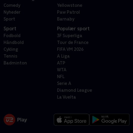
Comedy
Yellowstone
Nyheder
Paw Patrol
Sport
Barnaby
Sport
Populær sport
Fodbold
3F Superliga
Håndbold
Tour de France
Cykling
FIFA VM 2026
Tennis
A Liga
Badminton
ATP
WTA
NFL
Serie A
Diamond League
La Vuelta