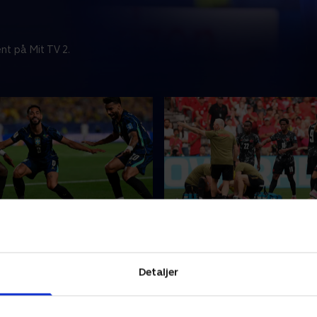
nt på Mit TV 2.
n og Cunha dansede forbi
Triste scener overskygg
canadisk målfest
Cunha dansede sig gennem
Canadisk fodboldfest blev a
Detaljer
varet, da Brasilien havde
forfærdelige scener, da dere
od muren. Paraguays
midtbaneprofil løb ind i en
avde vist ikke læst op på de
skade. Raul Jimenez skulle f