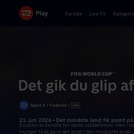
Forside
Live TV
Kategori
•
Fodbold
•
21. jun 2026 • Det mindste land fik point 
Ecuador er kendte for deres ståldefensiv, men i na
tvunget til at gøre det godt i den modsatte ende.
..