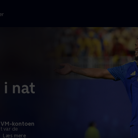
er
på VM-kontoen
t var de
.
Læs mere