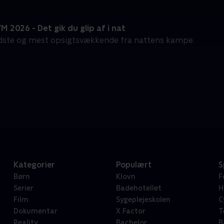
M 2026 - Det gik du glip af i nat
dste og mest opsigtsvækkende fra nattens kampe.
Kategorier
Populært
S
Børn
Klovn
F
Serier
Badehotellet
H
Film
Sygeplejeskolen
C
Dokumentar
X Factor
T
Reality
Bachelor
B