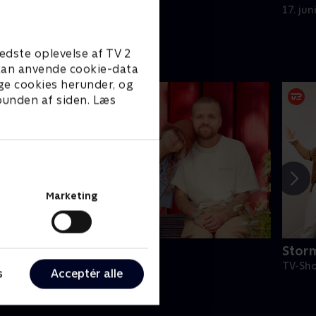
Colombias åbningskamp.
17. jun
edste oplevelse af TV 2
e kan anvende cookie-data
ge cookies herunder, og
 bunden af siden. Læs
Marketing
inde på Langeland
Stor
ivsstil • 5 sæsoner
TV-Sho
s
Acceptér alle