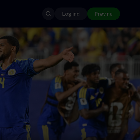
Log ind
Prøv nu