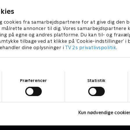
egler.
sende Mexico videre.
26 • 5 min
19. juni 2026 • 5 min
kies
g cookies fra samarbejdspartnere for at give dig den b
l at målrette annoncer til dig. Vores samarbejdspartner
ing på egne og andres platforme. Du kan til- og fravæl
amtykke tilbage ved at klikke på ’Cookie-indstillinger’ i
handler dine oplysninger i
TV 2s privatlivspolitik
.
Samtykkevalg
Præferencer
Statistik
24 stjerners julikalender
L
TV-Shows • 1 sæsoner
L
Kun nødvendige cookie