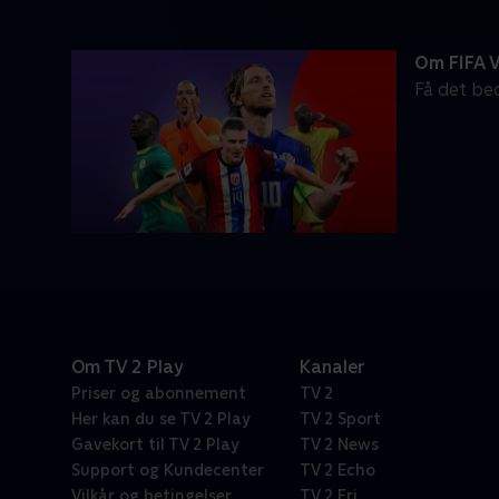
Om FIFA V
Få det be
Om TV 2 Play
Kanaler
Priser og abonnement
TV 2
Her kan du se TV 2 Play
TV 2 Sport
Gavekort til TV 2 Play
TV 2 News
Support og Kundecenter
TV 2 Echo
Vilkår og betingelser
TV 2 Fri