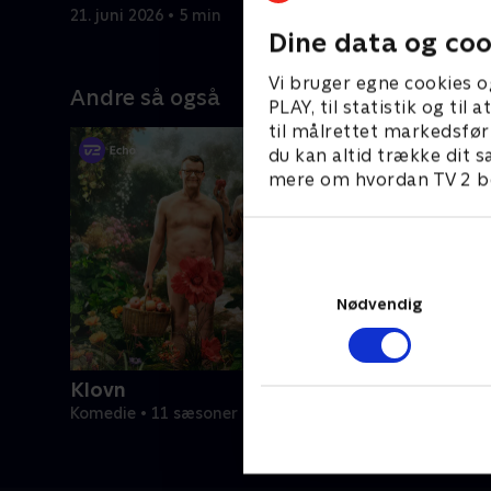
sensation?
nye VAR-r
21. juni 2026 • 5 min
20. juni 20
Dine data og coo
Vi bruger egne cookies o
Andre så også
PLAY, til statistik og ti
til målrettet markedsfør
du kan altid trække dit s
mere om hvordan TV 2 be
Nødvendig
Klovn
Komedie • 11 sæsoner