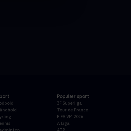
port
Populær sport
odbold
3F Superliga
åndbold
Tour de France
ykling
FIFA VM 2026
ennis
A Liga
adminton
ATP