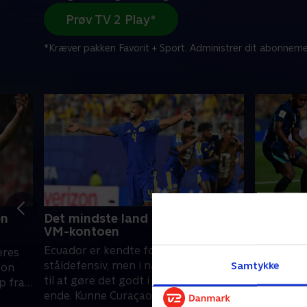
Prøv TV 2 Play*
*Kræver pakken Favorit + Sport. Administrer dit abonneme
en
Det mindste land fik point på
Brasilie
VM-kontoen
Haiti
Ecuador er kendte for deres
Matheus 
eres
ståldefensiv, men i nat var de tvunget
Haiti-fors
Samtykke
Mon
til at gøre det godt i den modsatte
ryggen m
p fra
ende. Kunne Curaçao levere en
Almiron h