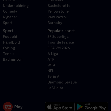
Livsstil
Forræder
Underholdning
Bachelorette
Comedy
Yellowstone
Nyheder
Paw Patrol
Sport
Barnaby
Sport
Populær sport
Fodbold
3F Superliga
Håndbold
Tour de France
Cykling
FIFA VM 2026
Tennis
A Liga
Badminton
ATP
WTA
NFL
Serie A
Diamond League
La Vuelta