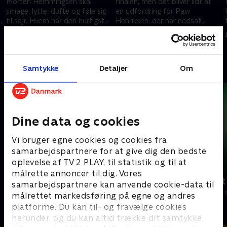
Morten Hemmingsen skal
finalen, men det bliver lidt af
smage, lytte, dufte og føle sig
en udfordring for Paw
n
til sejr. Hvem har den hurtigste
Henriksen, der har nedsat
næse? De fineste smagsløg?
lugtesans, og Cecilie Beck med
4. oktober 2020 • 39 min
11. oktober 2020 • 41 min
Og de reneste ører?
de kræsne smagsløg.
Andre så også
Samtykke
Detaljer
Om
Dine data og cookies
Vi bruger egne cookies og cookies fra
samarbejdspartnere for at give dig den bedste
oplevelse af TV 2 PLAY, til statistik og til at
målrette annoncer til dig. Vores
Klar med svar
Ordet er mit
samarbejdspartnere kan anvende cookie-data til
Quiz-shows • 2 sæsoner
Quiz-shows • 5
målrettet markedsføring på egne og andres
platforme. Du kan til- og fravælge cookies
herunder, og du kan altid trække dit samtykke