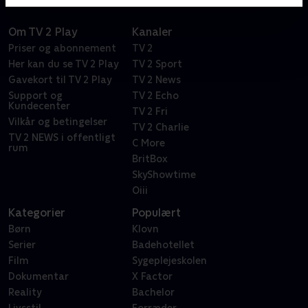
Om TV 2 Play
Kanaler
Priser og abonnement
TV 2
Her kan du se TV 2 Play
TV 2 Sport
Gavekort til TV 2 Play
TV 2 News
Support og
TV 2 Echo
Kundecenter
TV 2 Fri
Vilkår og betingelser
TV 2 Charlie
TV 2 NEWS i offentligt
C More
rum
BritBox
SkyShowtime
Oiii
Kategorier
Populært
Børn
Klovn
Serier
Badehotellet
Film
Sygeplejeskolen
Dokumentar
X Factor
Reality
Bachelor