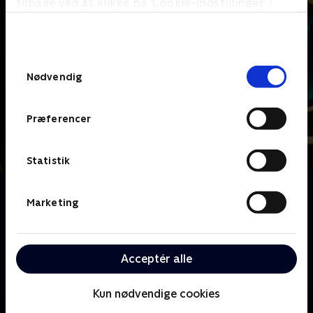
tilbage ved at klikke på ’Cookie-indstillinger’ i
bunden af siden. Læs mere om hvordan TV 2
behandler dine oplysninger i
TV 2s privatlivspolitik
.
Samtykkevalg
Nødvendig
Præferencer
Statistik
Om Dine fulde fem
Marketing
Sanserne bliver testet på alle tænkelige og
utænkelige måder, når Lars Hjortshøj er vært på
Danmarks mest sanselige quizshow. Her skal kendte
danskere parvis høre, smage, føle, se og lugte sig
Acceptér alle
igennem alverdens sjove sanselige lege.
Kun nødvendige cookies