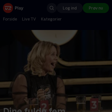
Log ind
Prøv nu
Forside
Live TV
Kategorier
Dine fulde fem