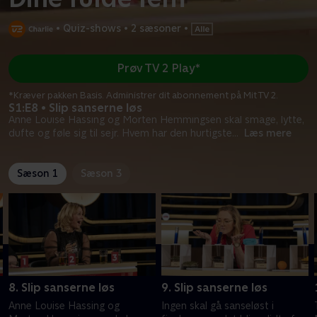
•
Quiz-shows
•
2 sæsoner
•
Prøv TV 2 Play*
*Kræver pakken Basis. Administrer dit abonnement på Mit TV 2.
S1:E8 • Slip sanserne løs
Anne Louise Hassing og Morten Hemmingsen skal smage, lytte,
dufte og føle sig til sejr. Hvem har den hurtigste
...
Læs mere
Sæson 1
Sæson 3
8. Slip sanserne løs
9. Slip sanserne løs
Anne Louise Hassing og
Ingen skal gå sanseløst i