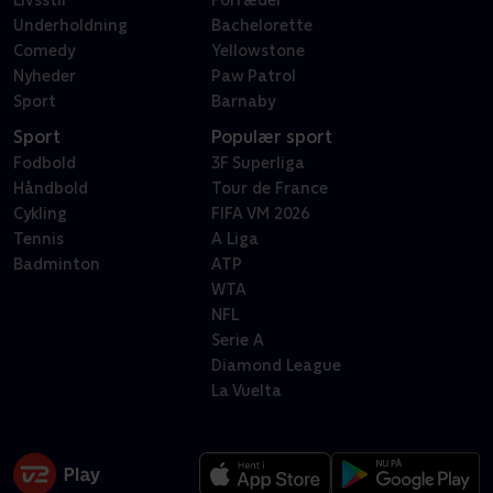
Livsstil
Forræder
Underholdning
Bachelorette
Comedy
Yellowstone
Nyheder
Paw Patrol
Sport
Barnaby
Sport
Populær sport
Fodbold
3F Superliga
Håndbold
Tour de France
Cykling
FIFA VM 2026
Tennis
A Liga
Badminton
ATP
WTA
NFL
Serie A
Diamond League
La Vuelta