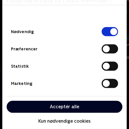
tilbage ved at klikke på ’Cookie-indstillinger’ i
bunden af siden. Læs mere om hvordan TV 2
behandler dine oplysninger i
TV 2s privatlivspolitik
.
Samtykkevalg
Nødvendig
Præferencer
Statistik
Om Dine fulde fem
Marketing
Sanserne bliver testet på alle tænkelige og
utænkelige måder, når Lars Hjortshøj er vært på
Danmarks mest sanselige quizshow. Her skal kendte
danskere parvis høre, smage, føle, se og lugte sig
Acceptér alle
igennem alverdens sjove sanselige lege.
Kun nødvendige cookies