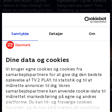
s
andet end vejret? Og hvor
ingredienser? Og har Jeanette
n
følsom er Claus Elming? Det
føling med sine tæer? Trine
bliver en usandsynlig god dyst
Gadeberg og Jeanette Ottesen
mellem de to kamphaner.
går i hver deres ringhjørne i
20. september 2020 • 39 min
27. september 2020 • 39 min
sansedysten.
Andre så også
Samtykke
Detaljer
Om
Dine data og cookies
Vi bruger egne cookies og cookies fra
samarbejdspartnere for at give dig den bedste
oplevelse af TV 2 PLAY, til statistik og til at
målrette annoncer til dig. Vores
Ordet er mit
Klar med sv
samarbejdspartnere kan anvende cookie-data til
Quiz-shows • 5 sæsoner
Quiz-shows • 2
målrettet markedsføring på egne og andres
platforme. Du kan til- og fravælge cookies
herunder, og du kan altid trække dit samtykke