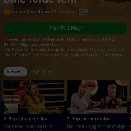
•
Quiz-shows
•
2 sæsoner
•
Prøv TV 2 Play*
*Kræver pakken Basis. Administrer dit abonnement på Mit TV 2.
S1:E6 • Slip sanserne løs
Har Peter Tanev næse for andet end vejret? Og hvor følsom er
Claus Elming? Det bliver en usandsynlig god dyst
...
Læs mere
Sæson 1
Sæson 3
6. Slip sanserne løs
7. Slip sanserne løs
Har Peter Tanev næse for
Har Trine smag for hemmelige