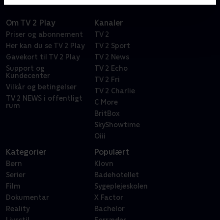
Om TV 2 Play
Kanaler
Priser og abonnement
TV 2
Her kan du se TV 2 Play
TV 2 Sport
Gavekort til TV 2 Play
TV 2 News
Support og
TV 2 Echo
Kundecenter
TV 2 Fri
Vilkår og betingelser
TV 2 Charlie
TV 2 NEWS i offentligt
C More
rum
BritBox
SkyShowtime
Oiii
Kategorier
Populært
Børn
Klovn
Serier
Badehotellet
Film
Sygeplejeskolen
Dokumentar
X Factor
Reality
Bachelor