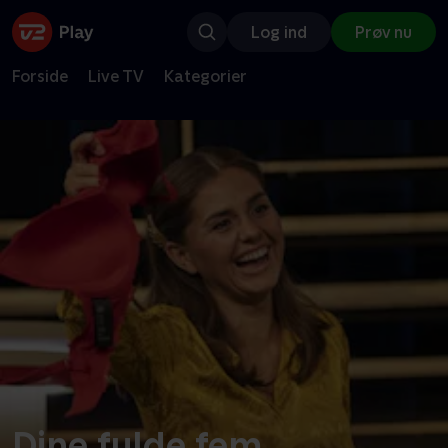
Log ind
Prøv nu
Forside
Live TV
Kategorier
Dine fulde fem