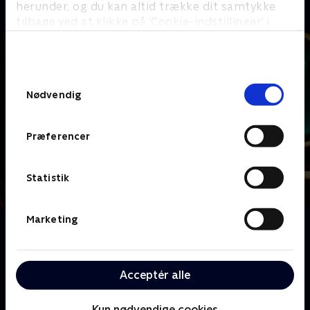
herunder, og du kan altid trække dit samtykke
tilbage ved at klikke på ’Cookie-indstillinger’ i
bunden af siden. Læs mere om hvordan TV 2
behandler dine oplysninger i
TV 2s privatlivspolitik
.
Samtykkevalg
Nødvendig
Præferencer
Statistik
Marketing
Om Dine fulde fem
Sanserne bliver testet på alle tænkelige og
utænkelige måder, når Lars Hjortshøj er vært på
Acceptér alle
Danmarks mest sanselige quizshow. Her skal kendte
danskere parvis høre, smage, føle, se og lugte sig
igennem alverdens sjove sanselige lege.
Kun nødvendige cookies