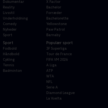
Dokumentar
X Factor
Reality
Bachelor
Livsstil
Forræder
Underholdning
Bachelorette
Comedy
Yellowstone
Nyheder
Paw Patrol
Sport
Barnaby
Sport
Populær sport
Fodbold
3F Superliga
Håndbold
Tour de France
Cykling
FIFA VM 2026
Tennis
A Liga
Badminton
ATP
WTA
NFL
Serie A
Diamond League
La Vuelta