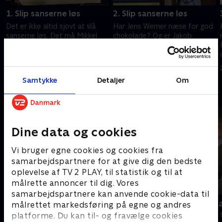
1. Slip sanserne løs
2. Slip sanserne løs
Det er ikke altid sjovt at slå
Har Jens Werner næse for god
sanserne løs. Det må Mikkel
chokolade? Og er Jakob
Kryger og Sofie Lassen-Kahlke
Fauerby lige så sanseglad, som
erkende, når de skal gætte
han er danseglad? Det får vi at
ingredienserne i en utraditionel
se, når sanserne slippes løs i
16. august 2020 • 36 min
16. august 2020 • 37 min
smoothie.
dagens quiz.
Samtykke
Detaljer
Om
Andre så også
Dine data og cookies
Vi bruger egne cookies og cookies fra
samarbejdspartnere for at give dig den bedste
oplevelse af TV 2 PLAY, til statistik og til at
målrette annoncer til dig. Vores
samarbejdspartnere kan anvende cookie-data til
Ordet er mit
Klar med sv
målrettet markedsføring på egne og andres
Quiz-shows • 5 sæsoner
Quiz-shows • 2
platforme. Du kan til- og fravælge cookies