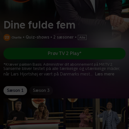
Dine fulde fem
•
Quiz-shows
•
2 sæsoner
•
Prøv TV 2 Play*
*Kræver pakken Basis. Administrer dit abonnement på Mit TV 2.
Sanserne bliver testet på alle tænkelige og utænkelige måder,
når Lars Hjortshøj er vært på Danmarks mest
...
Læs mere
Sæson 1
Sæson 3