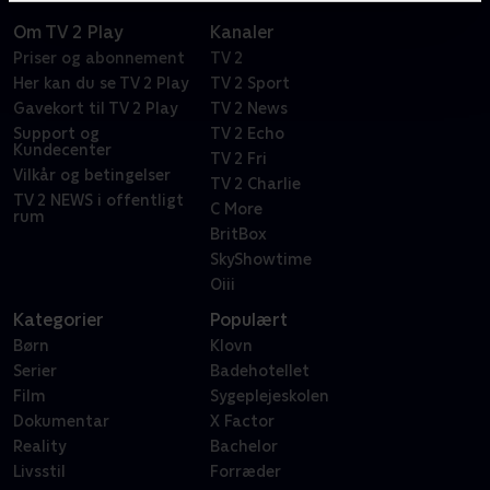
Om TV 2 Play
Kanaler
Priser og abonnement
TV 2
Her kan du se TV 2 Play
TV 2 Sport
Gavekort til TV 2 Play
TV 2 News
Support og
TV 2 Echo
Kundecenter
TV 2 Fri
Vilkår og betingelser
TV 2 Charlie
TV 2 NEWS i offentligt
C More
rum
BritBox
SkyShowtime
Oiii
Kategorier
Populært
Børn
Klovn
Serier
Badehotellet
Film
Sygeplejeskolen
Dokumentar
X Factor
Reality
Bachelor
Livsstil
Forræder