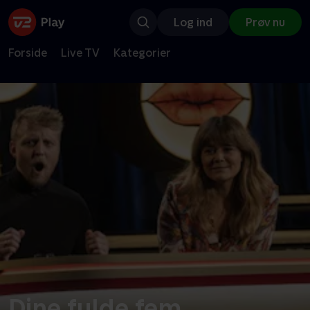
Log ind
Prøv nu
Forside
Live TV
Kategorier
Dine fulde fem