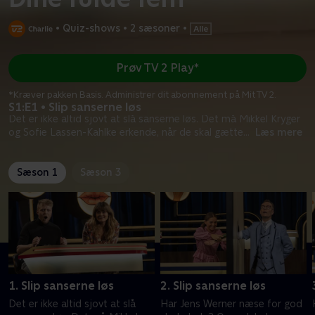
•
Quiz-shows
•
2 sæsoner
•
Prøv TV 2 Play*
*Kræver pakken Basis. Administrer dit abonnement på Mit TV 2.
S1:E1 • Slip sanserne løs
Det er ikke altid sjovt at slå sanserne løs. Det må Mikkel Kryger
og Sofie Lassen-Kahlke erkende, når de skal gætte
...
Læs mere
Sæson 1
Sæson 3
1. Slip sanserne løs
2. Slip sanserne løs
Det er ikke altid sjovt at slå
Har Jens Werner næse for god