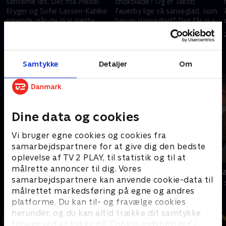
sanserne løs. Det må Mikkel
chokolade? Og er Jakob
Kryger og Sofie Lassen-Kahlke
Fauerby lige så sanseglad, som
erkende, når de skal gætte
han er danseglad? Det får vi at
ingredienserne i en utraditionel
se, når sanserne slippes løs i
16. august 2020 • 36 min
16. august 2020 • 37 min
smoothie.
dagens quiz.
Andre så også
Samtykke
Detaljer
Om
Dine data og cookies
Vi bruger egne cookies og cookies fra
samarbejdspartnere for at give dig den bedste
oplevelse af TV 2 PLAY, til statistik og til at
målrette annoncer til dig. Vores
Ordet er mit
Klar med sv
samarbejdspartnere kan anvende cookie-data til
Quiz-shows • 5 sæsoner
Quiz-shows • 2
målrettet markedsføring på egne og andres
platforme. Du kan til- og fravælge cookies
herunder, og du kan altid trække dit samtykke
tilbage ved at klikke på ’Cookie-indstillinger’ i