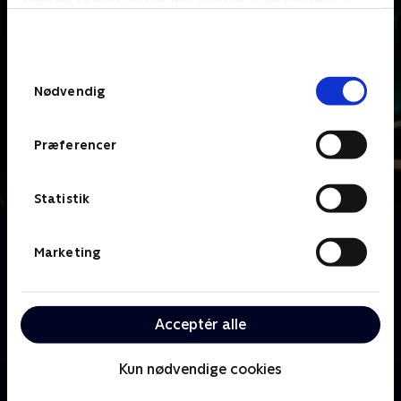
bunden af siden. Læs mere om hvordan TV 2
behandler dine oplysninger i
TV 2s privatlivspolitik
.
Samtykkevalg
Nødvendig
Præferencer
Statistik
Om Dine fulde fem
Sanserne bliver testet på alle tænkelige og
Marketing
utænkelige måder, når Lars Hjortshøj er vært på
Danmarks mest sanselige quizshow. Her skal kendte
danskere parvis høre, smage, føle, se og lugte sig
Acceptér alle
igennem alverdens sjove sanselige lege.
Kun nødvendige cookies