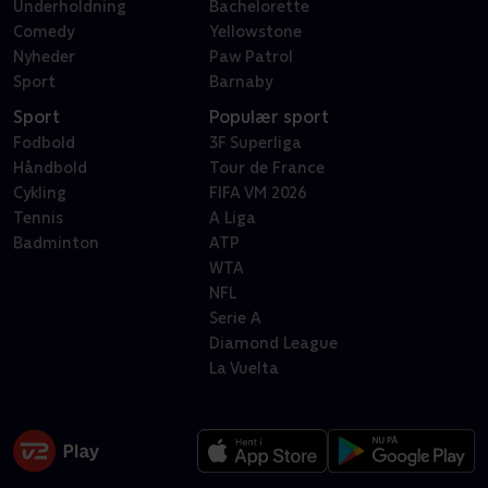
Underholdning
Bachelorette
Comedy
Yellowstone
Nyheder
Paw Patrol
Sport
Barnaby
Sport
Populær sport
Fodbold
3F Superliga
Håndbold
Tour de France
Cykling
FIFA VM 2026
Tennis
A Liga
Badminton
ATP
WTA
NFL
Serie A
Diamond League
La Vuelta