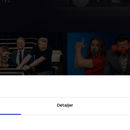
 TV 2.
anserne løs
5. Slip sanserne løs
edst til at bruge sine
Kan du skelne de danske dia
t tester vi, når Christian
Og er Lise Baastrups næse vi
Detaljer
terer Molly Egelind og
skarp, som hun selv tror? H
x til at dyste i en række
Abdel Aziz Mahmoud slippe
 udfordringer.
sanserne løs i dagens quiz.
 2020 • 39 min
6. september 2020 • 39 min