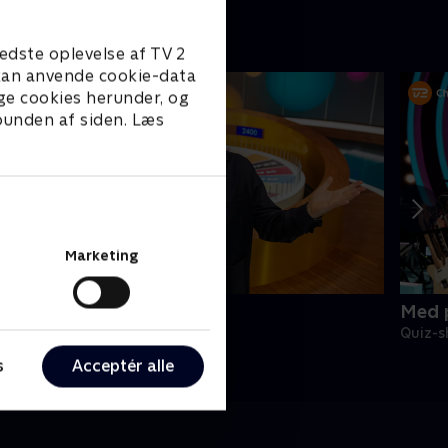
edste oplevelse af TV 2
e kan anvende cookie-data
ge cookies herunder, og
 bunden af siden. Læs
Marketing
ykkehjulet
Med 
uiz-shows • 2 sæsoner
Quiz-s
s
Acceptér alle