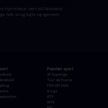
Lars Hjortshøj er vært på Danmarks
e, føle, se og lugte sig igennem
port
Populær sport
odbold
3F Superliga
åndbold
Tour de France
ykling
FIFA VM 2026
ennis
A Liga
adminton
ATP
WTA
NFL