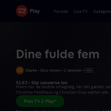
Forside
Live TV
Kategori
Dine fulde fem
•
Quiz-shows
•
2 sæsoner
•
S1:E3 • Slip sanserne løs
Hvem har de bedste smagsløg, når det gælder rød
Christine Feldthaus og Christian Grau sætter alle
...
Prøv TV 2 Play*