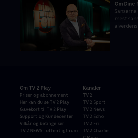
Om Dine 
Sanserne 
mest sans
alverdens 
Om TV 2 Play
Kanaler
Priser og abonnement
TV 2
Her kan du se TV 2 Play
TV 2 Sport
Gavekort til TV 2 Play
TV 2 News
Support og Kundecenter
TV 2 Echo
Vilkår og betingelser
TV 2 Fri
TV 2 NEWS i offentligt rum
TV 2 Charlie
C More