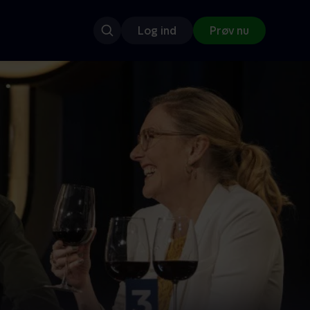
Log ind
Prøv nu