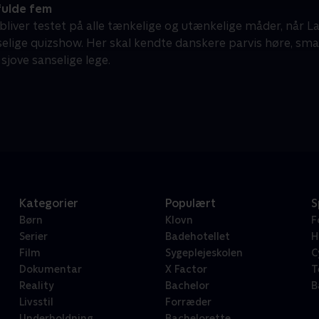
fulde fem
bliver testet på alle tænkelige og utænkelige måder, når 
elige quizshow. Her skal kendte danskere parvis høre, smag
sjove sanselige lege.
Kategorier
Populært
S
Børn
Klovn
F
Serier
Badehotellet
H
Film
Sygeplejeskolen
C
Dokumentar
X Factor
T
Reality
Bachelor
B
Livsstil
Forræder
Underholdning
Bachelorette