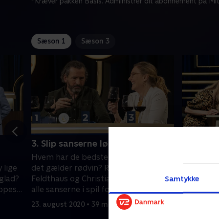
*Kræver pakken Basis. Administrer dit abonnement på Mit
Sæson 1
Sæson 3
3. Slip sanserne løs
4. Slip s
Hvem har de bedste smagsløg, når
Hvem er b
 lige
det gælder rødvin? Rivalerne Christine
sanser? De
glad?
Feldthaus og Christian Grau sætter
Degn invi
Samtykke
ippes
alle sanserne i spil for at vinde 'Dine
Claudia Re
fulde fem'.
sanselige
23. august 2020 • 39 min
30. august