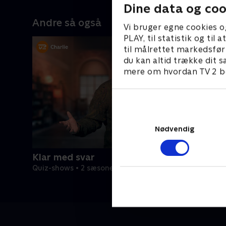
Dine data og coo
Andre så også
Vi bruger egne cookies o
PLAY, til statistik og ti
til målrettet markedsfør
du kan altid trække dit s
mere om hvordan TV 2 be
Nødvendig
Klar med svar
Quiz-shows • 2 sæsoner