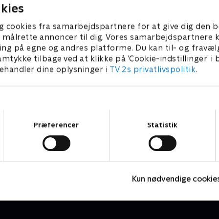
kies
g cookies fra samarbejdspartnere for at give dig den b
l at målrette annoncer til dig. Vores samarbejdspartner
ing på egne og andres platforme. Du kan til- og fravæl
amtykke tilbage ved at klikke på ’Cookie-indstillinger’ i
handler dine oplysninger i
TV 2s privatlivspolitik
.
Samtykkevalg
Præferencer
Statistik
Ordet er mit
L
Quiz-shows • 5 sæsoner
Q
Kun nødvendige cookie