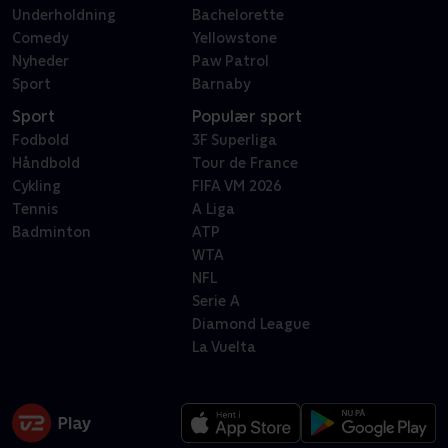
Underholdning
Bachelorette
Comedy
Yellowstone
Nyheder
Paw Patrol
Sport
Barnaby
Sport
Populær sport
Fodbold
3F Superliga
Håndbold
Tour de France
Cykling
FIFA VM 2026
Tennis
A Liga
Badminton
ATP
WTA
NFL
Serie A
Diamond League
La Vuelta