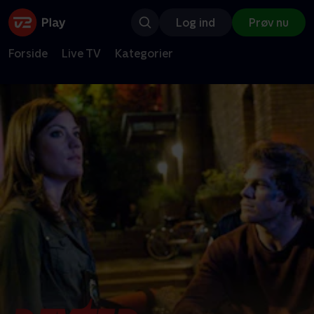
Log ind
Prøv nu
Forside
Live TV
Kategorier