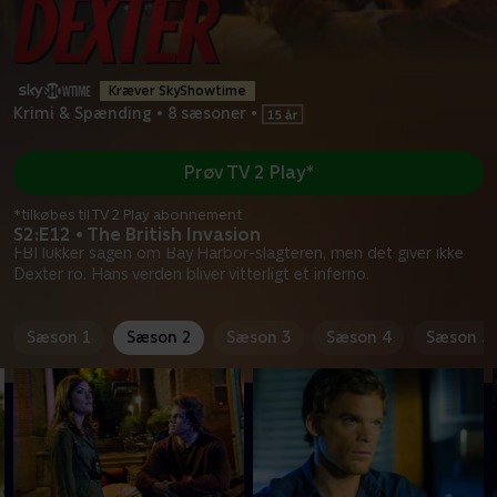
Kræver SkyShowtime
Krimi & Spænding
•
8 sæsoner
•
Prøv TV 2 Play*
*tilkøbes til TV 2 Play abonnement
S2:E12 • The British Invasion
FBI lukker sagen om Bay Harbor-slagteren, men det giver ikke
Dexter ro. Hans verden bliver vitterligt et inferno.
Sæson 1
Sæson 2
Sæson 3
Sæson 4
Sæson 5