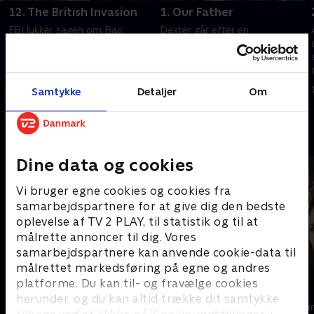
12. The British Invasion
1. Our Father
FBI lukker sagen om Bay
Dexter går efter en
Harbor-slagteren, men det
narkohandler, som også er i
giver ikke Dexter ro. Hans
den assisterende statsadvokat
verden bliver vitterligt et
Miguel Prados søgelys.
inferno.
1. juli 2021 • 49 min
1. juli 2021 • 55 min
Samtykke
Detaljer
Om
Andre så også
Dine data og cookies
Vi bruger egne cookies og cookies fra
samarbejdspartnere for at give dig den bedste
oplevelse af TV 2 PLAY, til statistik og til at
målrette annoncer til dig. Vores
samarbejdspartnere kan anvende cookie-data til
målrettet markedsføring på egne og andres
platforme. Du kan til- og fravælge cookies
Trigger Point
Top Dog
herunder, og du kan altid trække dit samtykke
Krimi & Spænding • 3 sæsoner
Krimi & Spændi