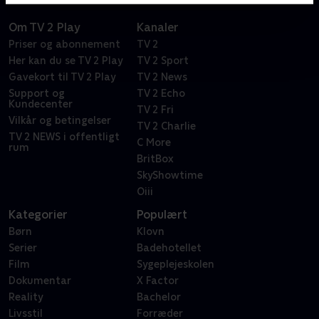
Om TV 2 Play
Kanaler
Priser og abonnement
TV 2
Her kan du se TV 2 Play
TV 2 Sport
Gavekort til TV 2 Play
TV 2 News
Support og
TV 2 Echo
Kundecenter
TV 2 Fri
Vilkår og betingelser
TV 2 Charlie
TV 2 NEWS i offentligt
C More
rum
BritBox
SkyShowtime
Oiii
Kategorier
Populært
Børn
Klovn
Serier
Badehotellet
Film
Sygeplejeskolen
Dokumentar
X Factor
Reality
Bachelor
Livsstil
Forræder