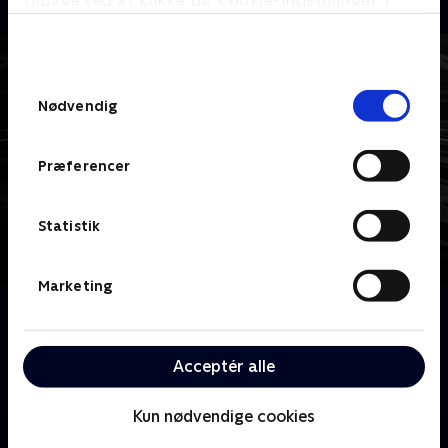
tilbage ved at klikke på ’Cookie-indstillinger’ i
bunden af siden. Læs mere om hvordan TV 2
behandler dine oplysninger i
TV 2s privatlivspolitik
.
Samtykkevalg
Nødvendig
Præferencer
Statistik
Marketing
Om Dexter
Han er klog og elskelig. Dexter Morgan, USA's
yndlings seriemorder, opklarer forbrydelser om
Acceptér alle
dagen og begår dem om natten.
Kun nødvendige cookies