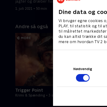
jagter og dræber han forbrydere.
1. juli 2021
Han lever et dobbelt liv.
1. juli 2021 • 50 min
Dine data og coo
Vi bruger egne cookies o
PLAY, til statistik og ti
Andre så også
til målrettet markedsfør
du kan altid trække dit s
mere om hvordan TV 2 be
Nødvendig
Trigger Point
Krimi & Spænding • 3 sæsoner