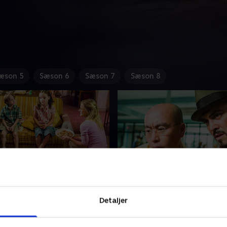
æson 5
Sæson 6
Sæson 7
Sæson 8
dile
3. Popping Cherry
erden rystes, da en
Dexter forfølger en løsladt 
Detaljer
ende seriemorder, kaldet
kan finde på at dræbe igen
deren, kontakter ham.
tage sig af Isbil-morderens