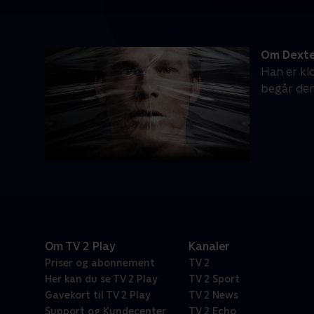
Om Dext
Han er kl
begår de
Om TV 2 Play
Kanaler
Priser og abonnement
TV 2
Her kan du se TV 2 Play
TV 2 Sport
Gavekort til TV 2 Play
TV 2 News
Support og Kundecenter
TV 2 Echo