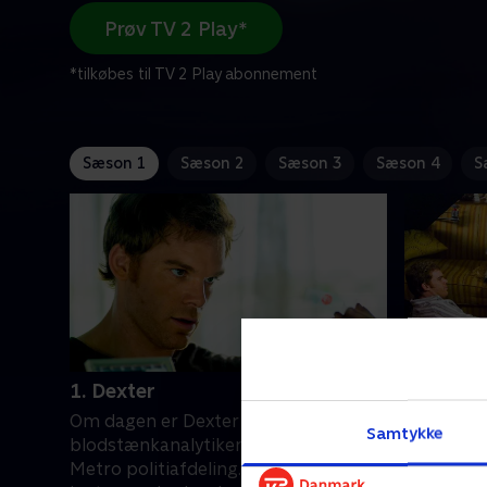
Prøv TV 2 Play*
*tilkøbes til TV 2 Play abonnement
Sæson 1
Sæson 2
Sæson 3
Sæson 4
S
1. Dexter
2. Croco
Om dagen er Dexter Morgan
Dexters v
Samtykke
blodstænkanalytiker hos Miami
rivaliser
Metro politiafdeling. Om natten
Isbil-mor