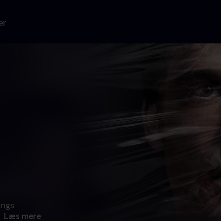
er
ings
Læs mere