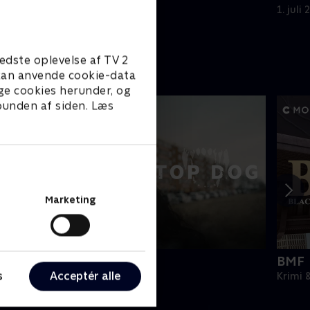
gerningsstedet.
1. juli
1. juli 2021 • 55 min
edste oplevelse af TV 2
e kan anvende cookie-data
ge cookies herunder, og
 bunden af siden. Læs
Marketing
op Dog
BMF
s
Acceptér alle
rimi & Spænding • 1 sæsoner
Krimi 