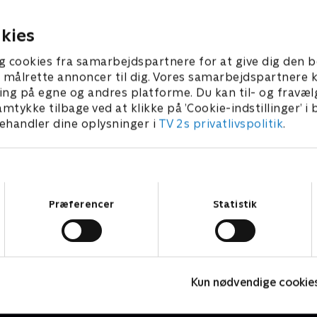
forbrydelse.
 • 52 min
1. juli 2021 • 49 min
kies
g cookies fra samarbejdspartnere for at give dig den b
l at målrette annoncer til dig. Vores samarbejdspartner
ing på egne og andres platforme. Du kan til- og fravæl
amtykke tilbage ved at klikke på ’Cookie-indstillinger’ i
handler dine oplysninger i
TV 2s privatlivspolitik
.
Samtykkevalg
Præferencer
Statistik
The Au Pair
T
Kun nødvendige cookie
Krimi & Spænding • 1 sæsoner
K