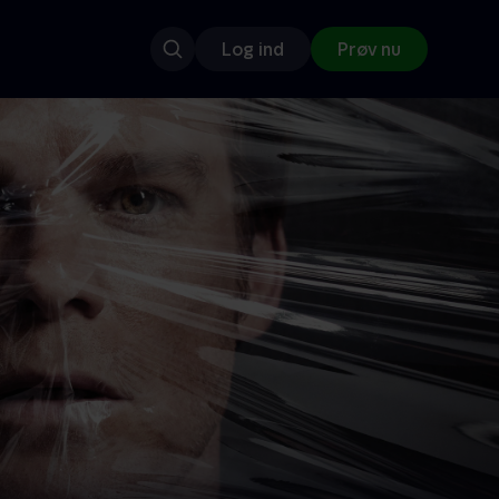
Log ind
Prøv nu