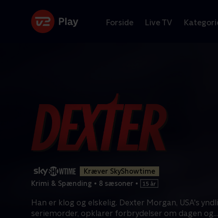
Forside
Live TV
Kategori
Kræver SkyShowtime
Krimi & Spænding
•
8 sæsoner
•
Han er klog og elskelig. Dexter Morgan, USA's yndl
seriemorder, opklarer forbrydelser om dagen og
...