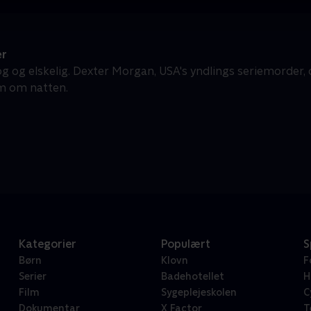
er
og og elskelig. Dexter Morgan, USA's yndlings seriemorder
m om natten.
Kategorier
Populært
S
Børn
Klovn
F
Serier
Badehotellet
H
Film
Sygeplejeskolen
C
Dokumentar
X Factor
T