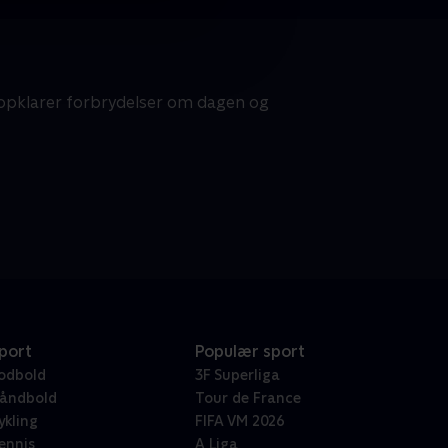
, opklarer forbrydelser om dagen og
port
Populær sport
odbold
3F Superliga
åndbold
Tour de France
ykling
FIFA VM 2026
ennis
A Liga