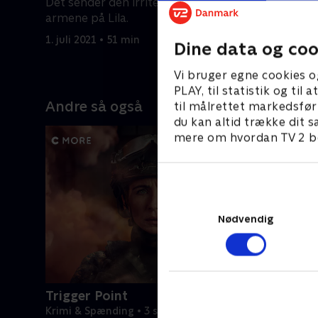
Det sender den irriterede Dexter i
specialst
armene på Lila.
direkte in
1. juli 2021 • 51 min
1. juli 2021
Dine data og coo
Vi bruger egne cookies o
PLAY, til statistik og ti
Andre så også
til målrettet markedsfør
du kan altid trække dit s
mere om hvordan TV 2 be
Nødvendig
Trigger Point
Krimi & Spænding • 3 sæsoner