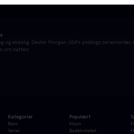
er
og og elskelig. Dexter Morgan, USA's yndlings seriemorder
m om natten.
Kategorier
Populært
S
Børn
Klovn
F
Serier
Badehotellet
H