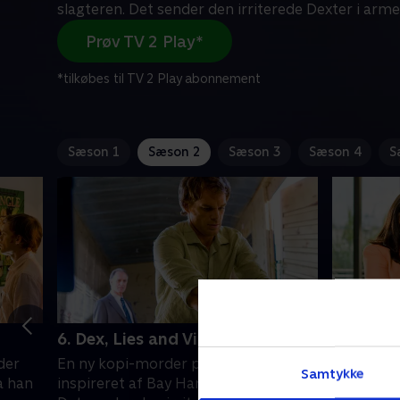
slagteren. Det sender den irriterede Dexter i arme
Prøv TV 2 Play*
*tilkøbes til TV 2 Play abonnement
Sæson 1
Sæson 2
Sæson 3
Sæson 4
S
6. Dex, Lies and Videotape
7. That 
der
En ny kopi-morder påstår at være
Et nedskr
Samtykke
a han
inspireret af Bay Harbor-slagteren.
Harbor-sl