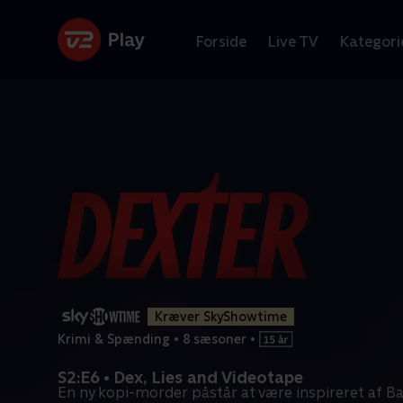
Forside
Live TV
Kategori
Kræver SkyShowtime
Krimi & Spænding
•
8 sæsoner
•
S2:E6 • Dex, Lies and Videotape
En ny kopi-morder påstår at være inspireret af B