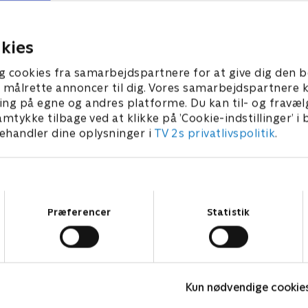
yrken, der skal fange ham,
at rekreation ikke virker fo
d i kaos.
1. juli 2021 • 47 min
 • 53 min
kies
g cookies fra samarbejdspartnere for at give dig den b
l at målrette annoncer til dig. Vores samarbejdspartner
ing på egne og andres platforme. Du kan til- og fravæl
amtykke tilbage ved at klikke på ’Cookie-indstillinger’ i
handler dine oplysninger i
TV 2s privatlivspolitik
.
Samtykkevalg
Præferencer
Statistik
Top Dog
T
Kun nødvendige cookie
Krimi & Spænding • 1 sæsoner
K