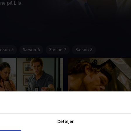
ne på Lila.
æson 5
Sæson 6
Sæson 7
Sæson 8
Night, A Forest Grew
8. Morning Comes
evet manifest fra Bay
Dexter beslutter, at Lila har
Detaljer
agteren leder
sig for meget til ham. Han b