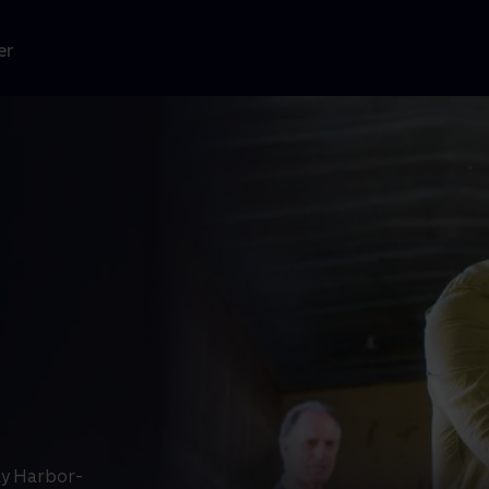
er
ay Harbor-