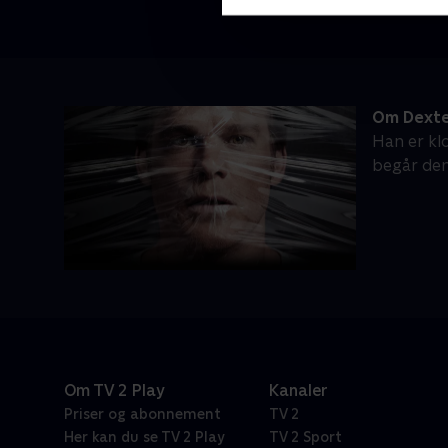
Om Dext
Han er kl
begår de
Om TV 2 Play
Kanaler
Priser og abonnement
TV 2
Her kan du se TV 2 Play
TV 2 Sport