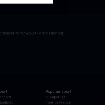
, opklarer forbrydelser om dagen og
port
Populær sport
odbold
3F Superliga
åndbold
Tour de France