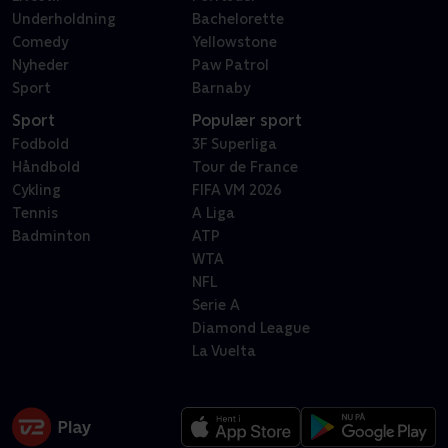
Underholdning
Bachelorette
Comedy
Yellowstone
Nyheder
Paw Patrol
Sport
Barnaby
Sport
Populær sport
Fodbold
3F Superliga
Håndbold
Tour de France
Cykling
FIFA VM 2026
Tennis
A Liga
Badminton
ATP
WTA
NFL
Serie A
Diamond League
La Vuelta