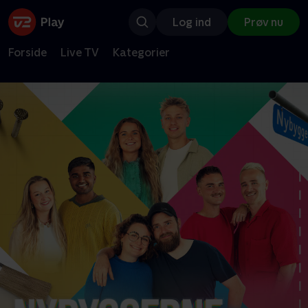
Log ind
Prøv nu
Forside
Live TV
Kategorier