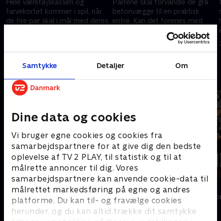
Hele værktøjskassen og
Parrene skal forvandle de grå
farvekortet kommer i spil, når
betonvægge til en praktisk
de fire par skal i mål med deres
entré. Kan det forenes med
drømmesoveværelser. Hvad
noget æstetisk smukt? I grønt
siger dommerne til parrenes
hus indretter Frederikke og
31. august 2022 • 42 min
31. august 2022 • 40 min
valg og byggeevner?
Anders med buer.
Samtykke
Detaljer
Om
Andre så også
Dine data og cookies
Vi bruger egne cookies og cookies fra
samarbejdspartnere for at give dig den bedste
oplevelse af TV 2 PLAY, til statistik og til at
målrette annoncer til dig. Vores
samarbejdspartnere kan anvende cookie-data til
Sommerdrømme
Forræder
målrettet markedsføring på egne og andres
Reality • 6 sæsoner
Reality • 4 sæso
platforme. Du kan til- og fravælge cookies
herunder, og du kan altid trække dit samtykke