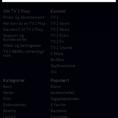
Om TV 2 Play
Kanaler
Priser og abonnement
TV 2
Her kan du se TV 2 Play
TV 2 Sport
Gavekort til TV 2 Play
TV 2 News
Support og
TV 2 Echo
Kundecenter
TV 2 Fri
Vilkår og betingelser
TV 2 Charlie
TV 2 NEWS i offentligt
C More
rum
BritBox
SkyShowtime
Oiii
Kategorier
Populært
Børn
Klovn
Serier
Badehotellet
Film
Sygeplejeskolen
Dokumentar
X Factor
Reality
Bachelor
Livsstil
Forræder