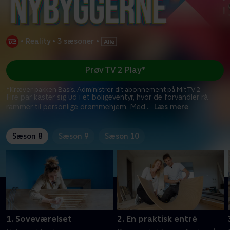
•
Reality
•
3 sæsoner
•
Prøv TV 2 Play*
*Kræver pakken Basis. Administrer dit abonnement på Mit TV 2.
Fire par kaster sig ud i et boligeventyr, hvor de forvandler rå
rammer til personlige drømmehjem. Med
...
Læs mere
Sæson 8
Sæson 9
Sæson 10
1. Soveværelset
2. En praktisk entré