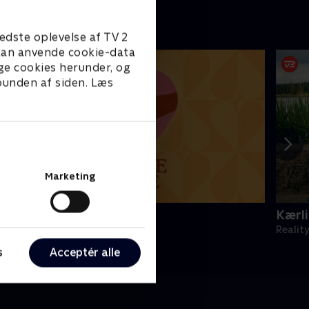
edste oplevelse af TV 2
e kan anvende cookie-data
ge cookies herunder, og
 bunden af siden. Læs
Marketing
en første date UK
Kærli
eality • 3 sæsoner
Realit
s
Acceptér alle