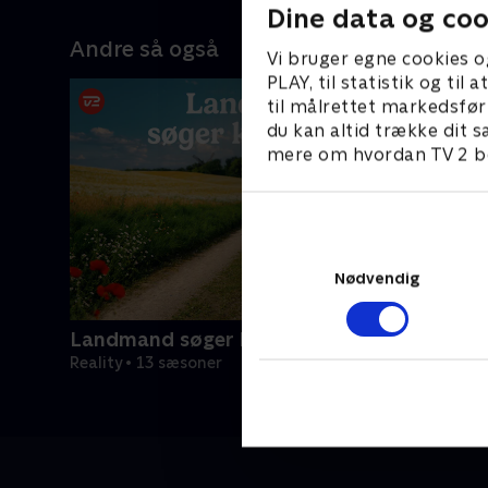
Dine data og coo
Andre så også
Vi bruger egne cookies o
PLAY, til statistik og ti
til målrettet markedsfør
du kan altid trække dit s
mere om hvordan TV 2 be
Nødvendig
Landmand søger kærlighed
Reality • 13 sæsoner