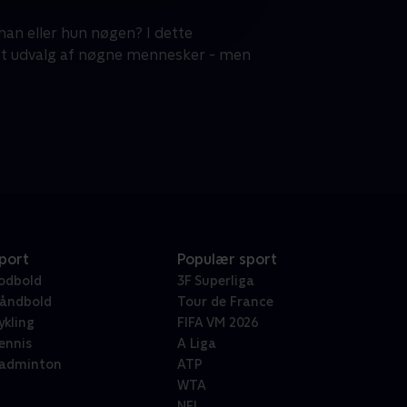
 han eller hun nøgen? I dette
 et udvalg af nøgne mennesker - men
port
Populær sport
odbold
3F Superliga
åndbold
Tour de France
ykling
FIFA VM 2026
ennis
A Liga
adminton
ATP
WTA
NFL