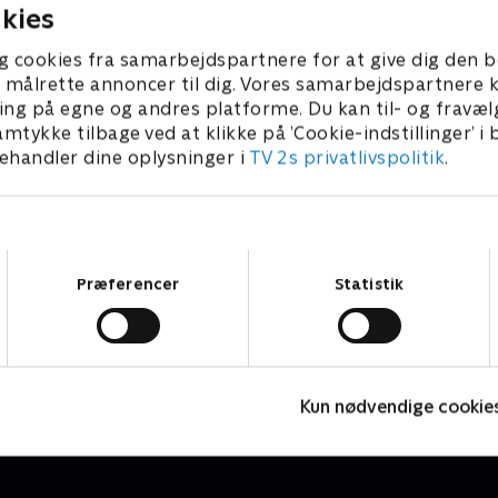
kies
g cookies fra samarbejdspartnere for at give dig den b
l at målrette annoncer til dig. Vores samarbejdspartner
ing på egne og andres platforme. Du kan til- og fravæl
amtykke tilbage ved at klikke på ’Cookie-indstillinger’ i
handler dine oplysninger i
TV 2s privatlivspolitik
.
Samtykkevalg
Præferencer
Statistik
Date mig nøgen - special
D
Reality • 1 sæsoner
R
Kun nødvendige cookie