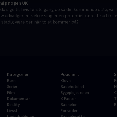
mig nøgen UK
 du sige til, hvis første gang du så din kommende date, var
w udvælger en række singler en potentiel kæreste ud fra
n stadig være der, når tøjet kommer på?
Kategorier
Populært
S
Børn
Klovn
F
Serier
Badehotellet
H
Film
Sygeplejeskolen
C
Dokumentar
X Factor
T
Reality
Bachelor
B
Livsstil
Forræder
Underholdning
Bachelorette