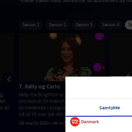
*Kræver pakken Basis. Administrer dit abonnement på Mit
Sæson 1
Sæson 2
Sæson 3
Sæson 4
S
7. Kelly og Carlo
8. Jay og
og
Kelly fra Brighton er lidt usikker på,
Jay fra L
det
om hun er til mænd eller kvinder. Ved
men har s
r at
at medvirke i programmet håber hun
pigerne i 
Samtykke
på at få svar på det.
fra Brigh
den perfe
18. marts 2022 • 46 min
25. marts 