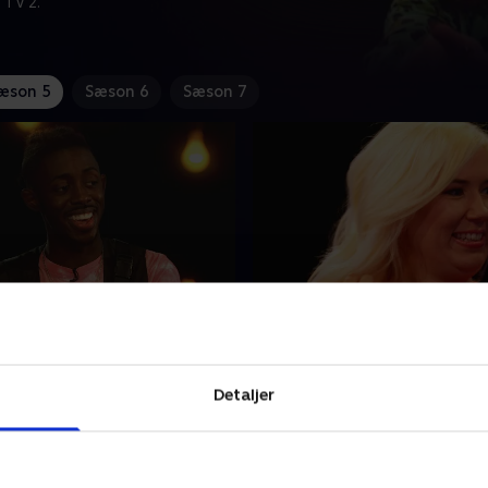
 TV 2.
æson 5
Sæson 6
Sæson 7
 Victoria
9. Ian og Kerry
ondon er kendt fra YouTube,
Naturisten Ian har svært ved
vært ved at holde på
ud af, om han er til mænd el
Detaljer
den virkelige verden. Victoria
kvinder. Og Kerry fra Aberd
ton drømmer om at finde
drømmer om en maskulin 
kte kvinde
2022 • 46 min
12. maj 2022 • 46 min