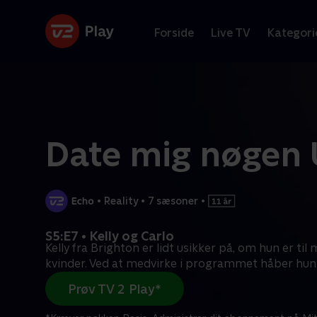
Forside
Live TV
Kategori
Date mig nøgen
•
Reality
•
7 sæsoner
•
S5:E7 • Kelly og Carlo
Kelly fra Brighton er lidt usikker på, om hun er til
kvinder. Ved at medvirke i programmet håber hun
Prøv TV 2 Play*