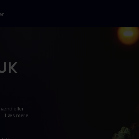
er
 UK
 mænd eller
...
Læs mere