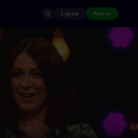
Log ind
Prøv nu