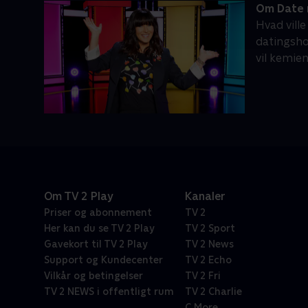
Om Date 
Hvad ville
datingsho
vil kemie
Om TV 2 Play
Kanaler
Priser og abonnement
TV 2
Her kan du se TV 2 Play
TV 2 Sport
Gavekort til TV 2 Play
TV 2 News
Support og Kundecenter
TV 2 Echo
Vilkår og betingelser
TV 2 Fri
TV 2 NEWS i offentligt rum
TV 2 Charlie
C More