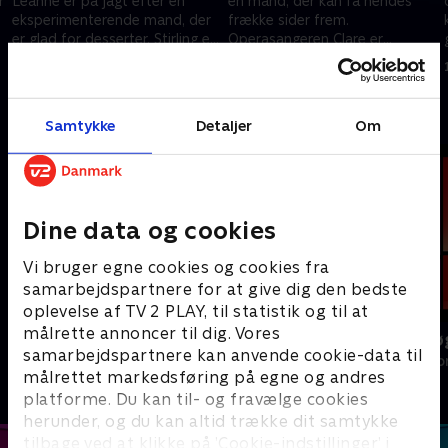
r
Leanne er på jagt efter en
en mand, der kan få hendes
eksperimenterende mand, der
frække sider frem.
er glad for desserter. Stirling er
Operasangeren Clare er
tidligere soldat og drømmer
panseksuel og ønsker sig en
4. februar 2021 • 46 min
11. februar 2021 • 45 min
om fred og ro
kæreste, der kan rumme
hende.
Andre så også
Samtykke
Detaljer
Om
Dine data og cookies
Vi bruger egne cookies og cookies fra
samarbejdspartnere for at give dig den bedste
oplevelse af TV 2 PLAY, til statistik og til at
målrette annoncer til dig. Vores
Landmand søger kærlighed
Date mig nøg
samarbejdspartnere kan anvende cookie-data til
Reality • 13 sæsoner
Reality • 1 sæso
målrettet markedsføring på egne og andres
platforme. Du kan til- og fravælge cookies
herunder, og du kan altid trække dit samtykke
tilbage ved at klikke på ’Cookie-indstillinger’ i