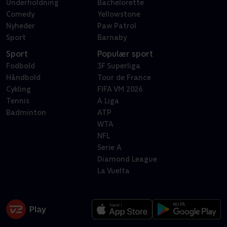
Underholdning
Bachelorette
Comedy
Yellowstone
Nyheder
Paw Patrol
Sport
Barnaby
Sport
Populær sport
Fodbold
3F Superliga
Håndbold
Tour de France
Cykling
FIFA VM 2026
Tennis
A Liga
Badminton
ATP
WTA
NFL
Serie A
Diamond League
La Vuelta