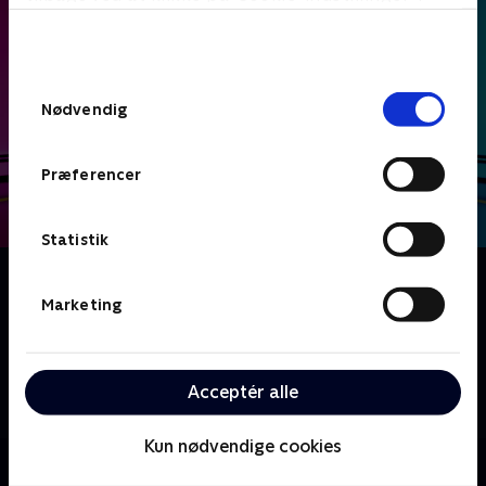
bunden af siden. Læs mere om hvordan TV 2
behandler dine oplysninger i
TV 2s privatlivspolitik
.
Samtykkevalg
Nødvendig
Præferencer
Statistik
Om Date mig nøgen UK
Hvad ville du sige til, hvis første gang du så din
Marketing
kommende date, var han eller hun nøgen? I dette
datingshow udvælger en række singler en potentiel
kæreste ud fra et udvalg af nøgne mennesker - men
Acceptér alle
vil kemien stadig være der, når tøjet kommer på?
Kun nødvendige cookies