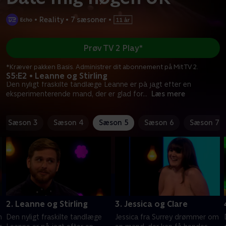
•
Reality
•
7 sæsoner
•
Prøv TV 2 Play*
*Kræver pakken Basis. Administrer dit abonnement på Mit TV 2.
S5:E2 • Leanne og Stirling
Den nyligt fraskilte tandlæge Leanne er på jagt efter en
eksperimenterende mand, der er glad for
...
Læs mere
Sæson 3
Sæson 4
Sæson 5
Sæson 6
Sæson 7
2. Leanne og Stirling
3. Jessica og Clare
n
Den nyligt fraskilte tandlæge
Jessica fra Surrey drømmer om