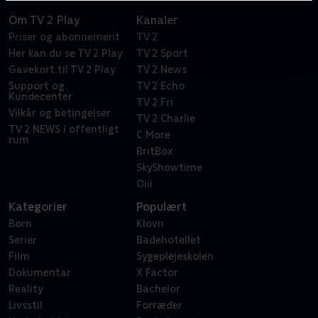
Om TV 2 Play
Kanaler
Priser og abonnement
TV 2
Her kan du se TV 2 Play
TV 2 Sport
Gavekort til TV 2 Play
TV 2 News
Support og
TV 2 Echo
Kundecenter
TV 2 Fri
Vilkår og betingelser
TV 2 Charlie
TV 2 NEWS i offentligt
C More
rum
BritBox
SkyShowtime
Oiii
Kategorier
Populært
Børn
Klovn
Serier
Badehotellet
Film
Sygeplejeskolen
Dokumentar
X Factor
Reality
Bachelor
Livsstil
Forræder