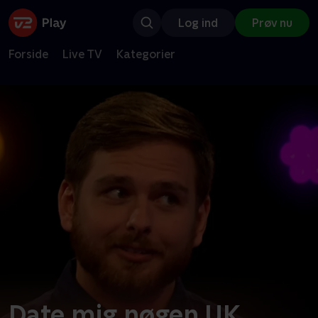
Log ind
Prøv nu
Forside
Live TV
Kategorier
Date mig nøgen UK