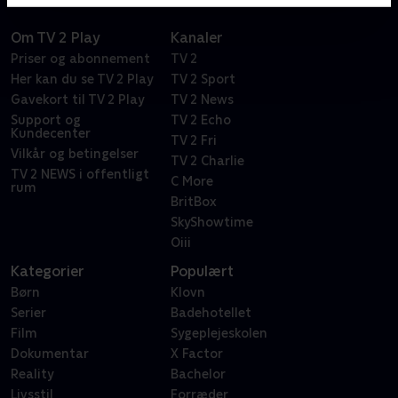
Om TV 2 Play
Kanaler
Priser og abonnement
TV 2
Her kan du se TV 2 Play
TV 2 Sport
Gavekort til TV 2 Play
TV 2 News
Support og
TV 2 Echo
Kundecenter
TV 2 Fri
Vilkår og betingelser
TV 2 Charlie
TV 2 NEWS i offentligt
C More
rum
BritBox
SkyShowtime
Oiii
Kategorier
Populært
Børn
Klovn
Serier
Badehotellet
Film
Sygeplejeskolen
Dokumentar
X Factor
Reality
Bachelor
Livsstil
Forræder