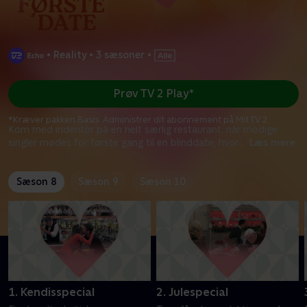
•
Reality
•
3 sæsoner
•
Prøv TV 2 Play*
*Kræver pakken Basis. Administrer dit abonnement på Mit TV 2.
Kom med indenfor på en helt særlig restaurant, når modige
singler mødes for første gang til en blinddate, hvor
...
Læs mere
Sæson 8
Sæson 9
Sæson 10
1. Kendisspecial
2. Julespecial