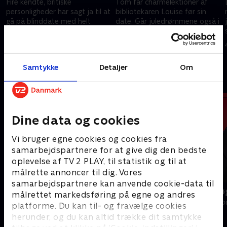
Fire kendte, britiske
Tom får charmelektioner af
personligheder har sagt ja til at
bibliotekaren Louise før sin
gå på blinddate med helt
date. Går juledrømmene også i
almindelige singler. Vil deres
opfyldelse for 101-årige Eric,
date genkende dem fra tv?
når han møder Norma på
4. december 2023 • 43 min
4. december 2023 • 46 min
deres første date.
Samtykke
Detaljer
Om
Andre så også
Dine data og cookies
Vi bruger egne cookies og cookies fra
samarbejdspartnere for at give dig den bedste
oplevelse af TV 2 PLAY, til statistik og til at
målrette annoncer til dig. Vores
samarbejdspartnere kan anvende cookie-data til
Landmand søger kærlighed
Date mig nø
målrettet markedsføring på egne og andres
Reality • 13 sæsoner
Reality • 7 sæso
platforme. Du kan til- og fravælge cookies
herunder, og du kan altid trække dit samtykke