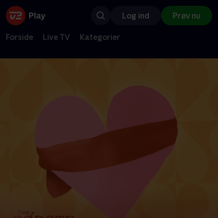
Log ind
Prøv nu
Forside
Live TV
Kategorier