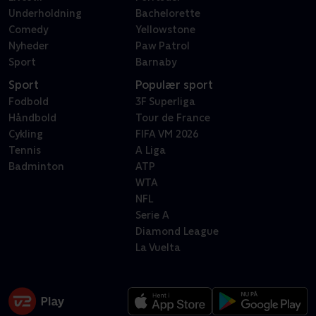
Underholdning
Bachelorette
Comedy
Yellowstone
Nyheder
Paw Patrol
Sport
Barnaby
Sport
Populær sport
Fodbold
3F Superliga
Håndbold
Tour de France
Cykling
FIFA VM 2026
Tennis
A Liga
Badminton
ATP
WTA
NFL
Serie A
Diamond League
La Vuelta