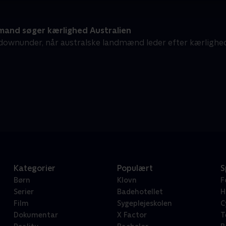
and søger kærlighed Australien
ownunder, når australske landmænd leder efter kærlighede
Kategorier
Populært
S
Børn
Klovn
F
Serier
Badehotellet
H
Film
Sygeplejeskolen
C
Dokumentar
X Factor
T