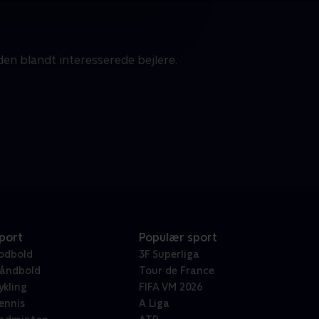
n blandt interesserede bejlere.
port
Populær sport
odbold
3F Superliga
åndbold
Tour de France
ykling
FIFA VM 2026
ennis
A Liga