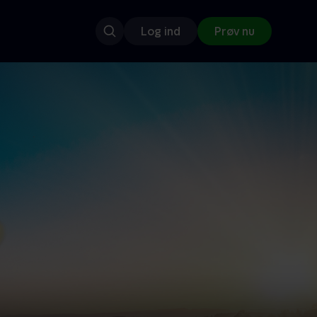
Log ind
Prøv nu