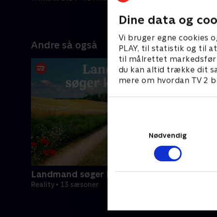
16. marts 
Dine data og coo
Vi bruger egne cookies o
Andre så også
PLAY, til statistik og ti
til målrettet markedsfør
du kan altid trække dit s
mere om hvordan TV 2 be
Nødvendig
Landmand søger kærlighed
Reality • 13 sæsoner