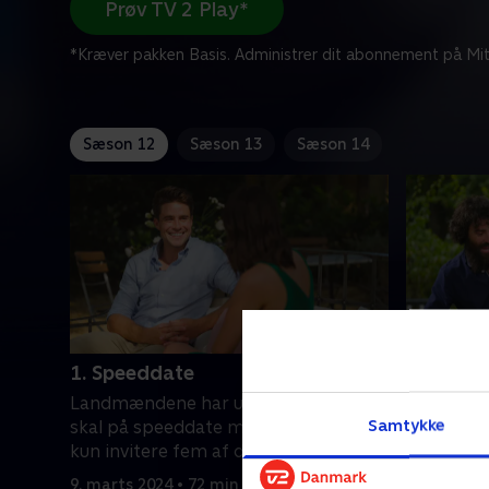
Prøv TV 2 Play*
*Kræver pakken Basis. Administrer dit abonnement på Mit
Sæson 12
Sæson 13
Sæson 14
1. Speeddate
2. 24 ti
Landmændene har udvalgt dem, de
Efter at h
Samtykke
skal på speeddate med, men de kan
skal lan
kun invitere fem af dem med hjem.
heldige p
første dat
9. marts 2024 • 72 min