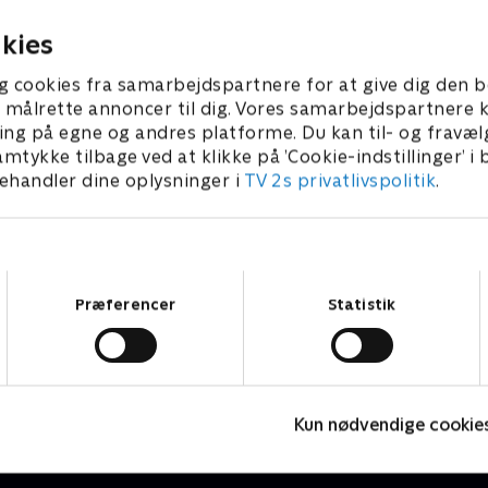
første svære beslutninger.
2024 • 71 min
23. marts 2024 • 63 min
kies
g cookies fra samarbejdspartnere for at give dig den b
l at målrette annoncer til dig. Vores samarbejdspartner
ing på egne og andres platforme. Du kan til- og fravæl
amtykke tilbage ved at klikke på ’Cookie-indstillinger’ i
handler dine oplysninger i
TV 2s privatlivspolitik
.
Samtykkevalg
Præferencer
Statistik
Landmand søger kærlighed USA
K
Reality • 2 sæsoner
R
Kun nødvendige cookie