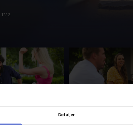
 TV 2.
mers-date
3. Boblen brister
ave valgt fem bejlere hver
Efter en romantisk solodat
Detaljer
dmændene nu vælge den ene
alle nu for første gang, og
erson, som de vil på den
kærlighedsboblen brister. H
e med - i 24 timer.
landmænd skal allerede nu 