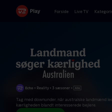
Forside
Live TV
Kategori
•
Reality
•
3 sæsoner
•
Tag med downunder, når australske landmænd led
kærligheden blandt interesserede bejlere.