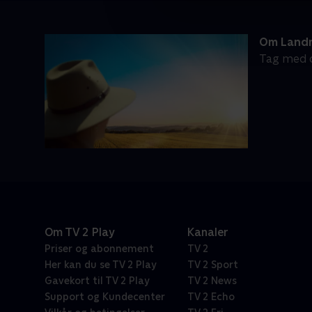
Om Landm
Tag med d
Om TV 2 Play
Kanaler
Priser og abonnement
TV 2
Her kan du se TV 2 Play
TV 2 Sport
Gavekort til TV 2 Play
TV 2 News
Support og Kundecenter
TV 2 Echo