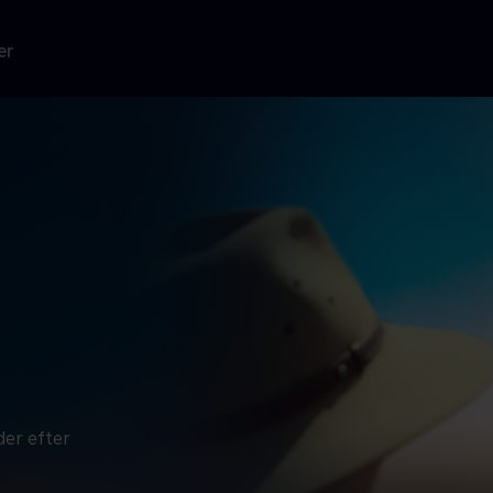
er
er efter