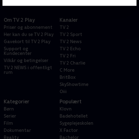
Om TV 2 Play
Kanaler
Priser og abonnement
TV 2
Her kan du se TV 2 Play
TV 2 Sport
Gavekort til TV 2 Play
TV 2 News
Support og
TV 2 Echo
Kundecenter
TV 2 Fri
Vilkår og betingelser
TV 2 Charlie
TV 2 NEWS i offentligt
C More
rum
BritBox
SkyShowtime
Oiii
Kategorier
Populært
Børn
Klovn
Serier
Badehotellet
Film
Sygeplejeskolen
Dokumentar
X Factor
Reality
Bachelor