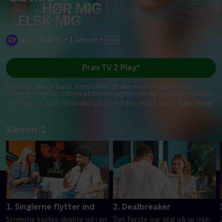
•
Reality
•
1 sæson
•
Prøv TV 2 Play*
*Kræver pakken Basis. Administrer dit abonnement på Mit TV 2.
20 singler flytter ind på et hotel i jagten på det perfekte match.
Her skal de date hinanden på to måder; enten kan
...
Læs mere
Sæson 1
1. Singlerne flytter ind
2. Dealbreaker
Singlerne kastes direkte ud i en
Det første par skal på se mig-