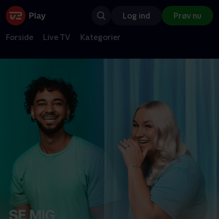
Log ind
Prøv nu
Forside
Live TV
Kategorier