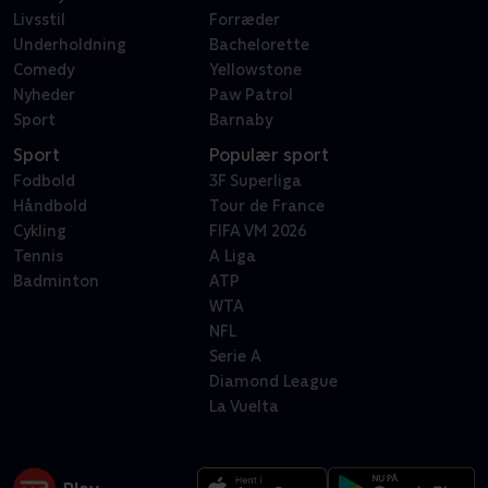
Livsstil
Forræder
Underholdning
Bachelorette
Comedy
Yellowstone
Nyheder
Paw Patrol
Sport
Barnaby
Sport
Populær sport
Fodbold
3F Superliga
Håndbold
Tour de France
Cykling
FIFA VM 2026
Tennis
A Liga
Badminton
ATP
WTA
NFL
Serie A
Diamond League
La Vuelta