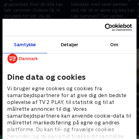
gruppedate, hvor de ikke kan
solodate, men varer kemien
tale sammen. Ordene får til
ved, når de er alene og ikke kan
gengæld frit løb, da de
tale sammen? Der venter
efterfølgende kan ringe rundt
desuden en af kvinderne noget
14. november 2023 • 30 min
14. november 2023 • 31 min
til hinanden
af en skuffelse.
Andre så også
Samtykke
Detaljer
Om
Dine data og cookies
Vi bruger egne cookies og cookies fra
samarbejdspartnere for at give dig den bedste
oplevelse af TV 2 PLAY, til statistik og til at
Roomies - London Calling
Diamantfamil
målrette annoncer til dig. Vores
samarbejdspartnere kan anvende cookie-data til
Reality • 1 sæsoner
Reality • 1 sæso
målrettet markedsføring på egne og andres
platforme. Du kan til- og fravælge cookies
herunder, og du kan altid trække dit samtykke