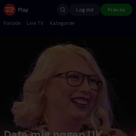
Log ind
Prøv nu
Forside
Live TV
Kategorier
Date mig nøgen UK