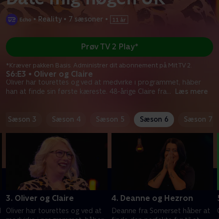
•
Reality
•
7 sæsoner
•
Prøv TV 2 Play*
*Kræver pakken Basis. Administrer dit abonnement på Mit TV 2.
S6:E3 • Oliver og Claire
Oliver har tourettes og ved at medvirke i programmet, håber
han at finde sin første kæreste. 48-årige Claire fra
...
Læs mere
Sæson 3
Sæson 4
Sæson 5
Sæson 6
Sæson 7
3. Oliver og Claire
4. Deanne og Hezron
l
Oliver har tourettes og ved at
Deanne fra Somerset håber at