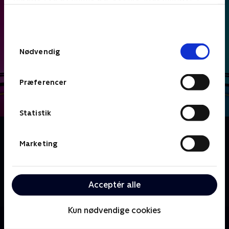
bunden af siden. Læs mere om hvordan TV 2
behandler dine oplysninger i
TV 2s privatlivspolitik
.
Samtykkevalg
Nødvendig
Præferencer
Statistik
Om Date mig nøgen UK
Hvad ville du sige til, hvis første gang du så din
Marketing
kommende date, var han eller hun nøgen? I dette
datingshow udvælger en række singler en potentiel
kæreste ud fra et udvalg af nøgne mennesker - men
Acceptér alle
vil kemien stadig være der, når tøjet kommer på?
Kun nødvendige cookies