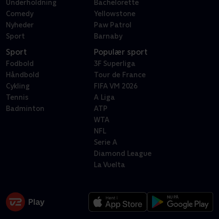
Underholdning
Bachelorette
Comedy
Yellowstone
Nyheder
Paw Patrol
Sport
Barnaby
Sport
Populær sport
Fodbold
3F Superliga
Håndbold
Tour de France
Cykling
FIFA VM 2026
Tennis
A Liga
Badminton
ATP
WTA
NFL
Serie A
Diamond League
La Vuelta