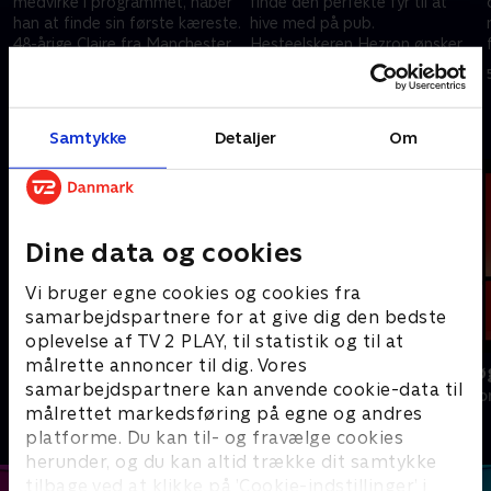
medvirke i programmet, håber
finde den perfekte fyr til at
han at finde sin første kæreste.
hive med på pub.
48-årige Claire fra Manchester
Hesteelskeren Hezron ønsker
ønsker at finde sin
at finde en mand, som han kan
21. september 2022 • 46 min
28. september 2022 • 46 min
drømmepartner.
ride mod solnedgangen med.
Andre så også
Samtykke
Detaljer
Om
Dine data og cookies
Vi bruger egne cookies og cookies fra
samarbejdspartnere for at give dig den bedste
oplevelse af TV 2 PLAY, til statistik og til at
målrette annoncer til dig. Vores
Landmand søger kærlighed
Date mig nøg
samarbejdspartnere kan anvende cookie-data til
Reality • 13 sæsoner
Reality • 1 sæso
målrettet markedsføring på egne og andres
platforme. Du kan til- og fravælge cookies
herunder, og du kan altid trække dit samtykke
tilbage ved at klikke på ’Cookie-indstillinger’ i