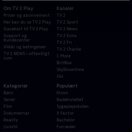
Om TV 2 Play
Kanaler
Priser og abonnement
TV 2
Her kan du se TV 2 Play
TV 2 Sport
Gavekort til TV 2 Play
TV 2 News
Support og
TV 2 Echo
Kundecenter
TV 2 Fri
Vilkår og betingelser
TV 2 Charlie
TV 2 NEWS i offentligt
C More
rum
BritBox
SkyShowtime
Oiii
Kategorier
Populært
Børn
Klovn
Serier
Badehotellet
Film
Sygeplejeskolen
Dokumentar
X Factor
Reality
Bachelor
Livsstil
Forræder