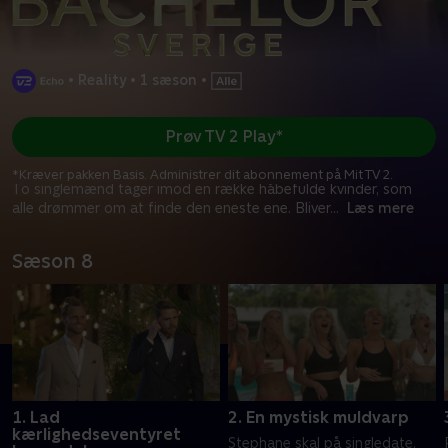
•
Reality
•
1 sæson
•
Prøv TV 2 Play*
*Kræver pakken Basis. Administrer dit abonnement på Mit TV 2.
To singlemænd tager imod en række håbefulde kvinder, som
alle drømmer om at finde den eneste ene. Bliver
...
Læs mere
Sæson 8
1. Lad
2. En mystisk muldvarp
kærlighedseventyret
Stephane skal på singledate,