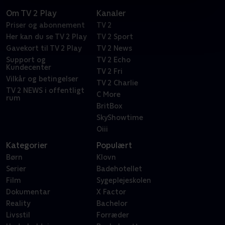
Om TV 2 Play
Kanaler
Priser og abonnement
TV 2
Her kan du se TV 2 Play
TV 2 Sport
Gavekort til TV 2 Play
TV 2 News
Support og
TV 2 Echo
Kundecenter
TV 2 Fri
Vilkår og betingelser
TV 2 Charlie
TV 2 NEWS i offentligt
C More
rum
BritBox
SkyShowtime
Oiii
Kategorier
Populært
Børn
Klovn
Serier
Badehotellet
Film
Sygeplejeskolen
Dokumentar
X Factor
Reality
Bachelor
Livsstil
Forræder