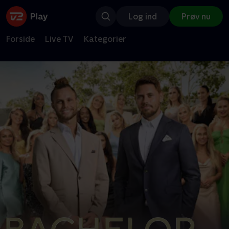
Log ind
Prøv nu
Forside
Live TV
Kategorier