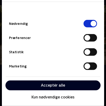
bunden af siden. Læs mere om hvordan TV 2
behandler dine oplysninger i
TV 2s privatlivspolitik
.
Samtykkevalg
Nødvendig
Præferencer
Statistik
Marketing
Om Bachelor Sverige
To singlemænd tager imod en række håbefulde
kvinder, som alle drømmer om at finde den eneste
Acceptér alle
ene. Bliver kærlighedseventyret en dans på roser?
Kun nødvendige cookies