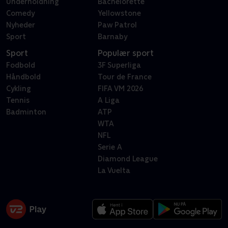
Underholdning
Bachelorette
Comedy
Yellowstone
Nyheder
Paw Patrol
Sport
Barnaby
Sport
Populær sport
Fodbold
3F Superliga
Håndbold
Tour de France
Cykling
FIFA VM 2026
Tennis
A Liga
Badminton
ATP
WTA
NFL
Serie A
Diamond League
La Vuelta