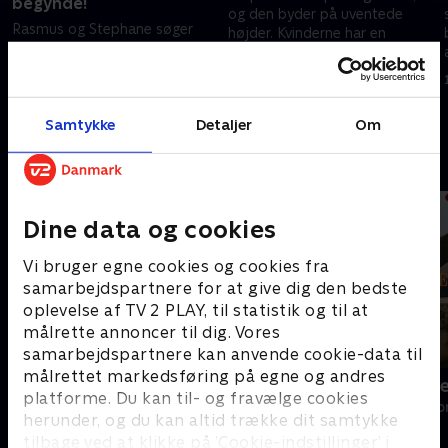
begynde!
og den byder på uventede
Rasmus og Stephane søger
højder. Kvinderne har en
kærligheden. Kvinderne gør
mistanke om, at der gemmer
deres entré, og alle håber at
sig en muldvarp i huset.
12. februar 2026 • 44 min
være den, der skal med på de
mest magiske dates og
12. februar 2026 • 87 min
modtage den sidste rose.
Samtykke
Detaljer
Om
Andre så også
Dine data og cookies
Vi bruger egne cookies og cookies fra
samarbejdspartnere for at give dig den bedste
oplevelse af TV 2 PLAY, til statistik og til at
målrette annoncer til dig. Vores
samarbejdspartnere kan anvende cookie-data til
målrettet markedsføring på egne og andres
Landmand søger kærlighed
Bachelorett
platforme. Du kan til- og fravælge cookies
Reality • 13 sæsoner
Reality • 4 sæso
herunder, og du kan altid trække dit samtykke
tilbage ved at klikke på ’Cookie-indstillinger’ i