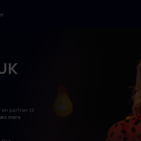
er
 UK
 en partner til
æs mere