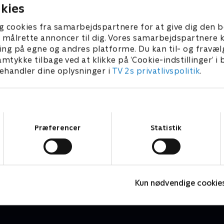
kies
g cookies fra samarbejdspartnere for at give dig den b
l at målrette annoncer til dig. Vores samarbejdspartner
ing på egne og andres platforme. Du kan til- og fravæl
amtykke tilbage ved at klikke på ’Cookie-indstillinger’ i
handler dine oplysninger i
TV 2s privatlivspolitik
.
Samtykkevalg
Præferencer
Statistik
Date mig nøgen - special
F
Reality • 1 sæsoner
R
Kun nødvendige cookie