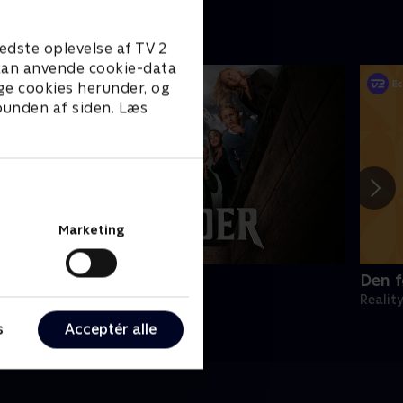
edste oplevelse af TV 2
e kan anvende cookie-data
ge cookies herunder, og
 bunden af siden. Læs
Marketing
orræder
Den f
eality • 4 sæsoner
Realit
s
Acceptér alle