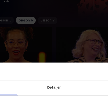
 TV 2.
æson 5
Sæson 6
Sæson 7
ya og Dan
3. Oliver og Claire
a Bristol er biseksuel og
Oliver har tourettes og ved 
 at finde den perfekte
medvirke i programmet, hå
Detaljer
 kvinde. Dan elsker eventyr,
finde sin første kæreste. 48
rømmer om at finde prinsen
Claire fra Manchester ønske
ide hest.
sin drømmepartner.
ber 2022 • 46 min
21. september 2022 • 46 min