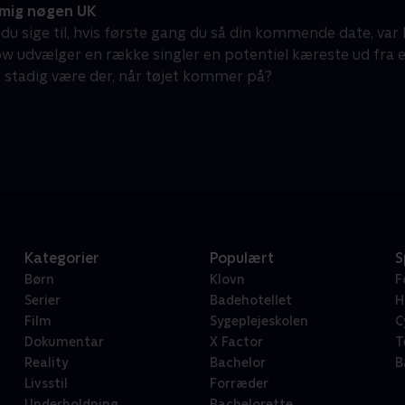
mig nøgen UK
 du sige til, hvis første gang du så din kommende date, var
w udvælger en række singler en potentiel kæreste ud fra
n stadig være der, når tøjet kommer på?
Kategorier
Populært
S
Børn
Klovn
F
Serier
Badehotellet
H
Film
Sygeplejeskolen
C
Dokumentar
X Factor
T
Reality
Bachelor
B
Livsstil
Forræder
Underholdning
Bachelorette