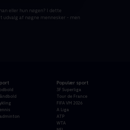
 han eller hun nøgen? I dette
 et udvalg af nøgne mennesker - men
port
Populær sport
odbold
3F Superliga
åndbold
Tour de France
ykling
FIFA VM 2026
ennis
A Liga
adminton
ATP
WTA
NFL