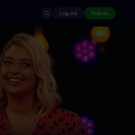
Log ind
Prøv nu