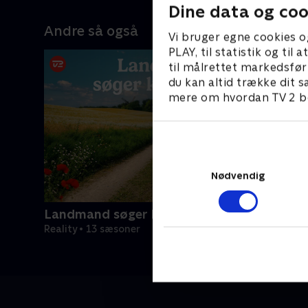
Dine data og coo
Andre så også
Vi bruger egne cookies o
PLAY, til statistik og ti
til målrettet markedsfør
du kan altid trække dit s
mere om hvordan TV 2 be
Nødvendig
Landmand søger kærlighed
Reality • 13 sæsoner