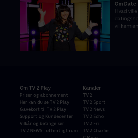
Om Date 
Hvad ville
datingsho
vil kemie
Om TV 2 Play
Kanaler
Priser og abonnement
TV 2
Her kan du se TV 2 Play
TV 2 Sport
Gavekort til TV 2 Play
TV 2 News
Support og Kundecenter
TV 2 Echo
Vilkår og betingelser
TV 2 Fri
TV 2 NEWS i offentligt rum
TV 2 Charlie
C More