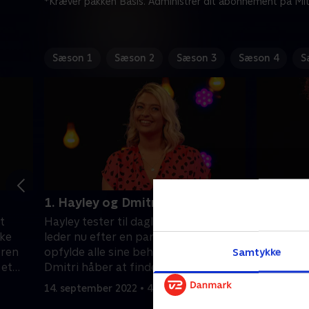
*Kræver pakken Basis. Administrer dit abonnement på Mit
Sæson 1
Sæson 2
Sæson 3
Sæson 4
S
1. Hayley og Dmitri
2. Name
t
Hayley tester til daglig sexlegetøj og
Nameya fr
ske
leder nu efter en partner til at
ønsker nu
øren
opfylde alle sine behov. Den 25-årige
mand eller
Samtykke
 et
Dmitri håber at finde sin
og hun d
drømmepartner.
på den hv
14. september 2022 • 46 min
14. septem