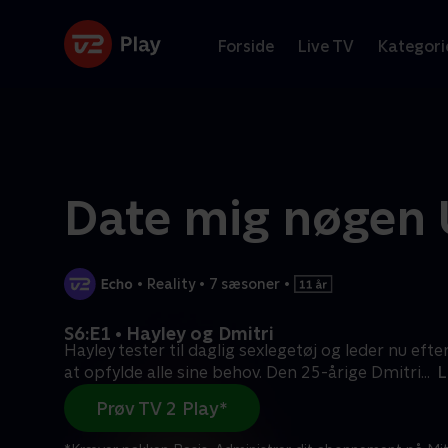
Forside
Live TV
Kategori
Date mig nøgen
•
Reality
•
7 sæsoner
•
S6:E1 • Hayley og Dmitri
Hayley tester til daglig sexlegetøj og leder nu efter
at opfylde alle sine behov. Den 25-årige Dmitri
...
L
Prøv TV 2 Play*