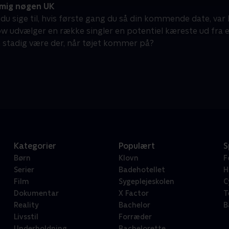
mig nøgen UK
 du sige til, hvis første gang du så din kommende date, var
w udvælger en række singler en potentiel kæreste ud fra
n stadig være der, når tøjet kommer på?
Kategorier
Populært
S
Børn
Klovn
F
Serier
Badehotellet
H
Film
Sygeplejeskolen
C
Dokumentar
X Factor
T
Reality
Bachelor
B
Livsstil
Forræder
Underholdning
Bachelorette