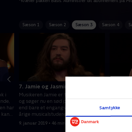
*Kræver pakken Basis. Administrer dit abonnement på Mit
Sæson 1
Sæson 2
Sæson 3
Sæson 4
S
7. Jamie og Jasmin
8. Millie
k i
Musikeren Jamie er træt af groupies
Første kvi
inde,
og søger nu en sød pige, der er mere
årige Milli
men har
end bare et engangsknald. Den 20-
jagtmarke
Samtykke
r kan
årige musicalstuderende Jasmin lider
vinke farv
eftige
af kronisk træthedssyndrom og
surfertyp
9. januar 2019 • 46 min
10. januar
nøgne
håber at finde en nøgen date, der vil
partner i