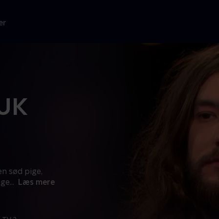
er
 UK
en sød pige,
ige
...
Læs mere