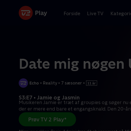
Forside
Live TV
Kategori
Date mig nøgen
•
Reality
•
7 sæsoner
•
S3:E7 • Jamie og Jasmin
Musikeren Jamie er træt af groupies og søger nu 
der er mere end bare et engangsknald. Den 20-år
Prøv TV 2 Play*