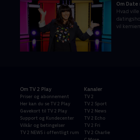
Om Date 
Hvad ville
datingsho
vil kemie
Om TV 2 Play
Kanaler
Priser og abonnement
TV 2
Her kan du se TV 2 Play
TV 2 Sport
Gavekort til TV 2 Play
TV 2 News
Support og Kundecenter
TV 2 Echo
Vilkår og betingelser
TV 2 Fri
TV 2 NEWS i offentligt rum
TV 2 Charlie
C More