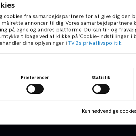
udseren Alex blev mobbet
til at skræmme fyrene væk. 
kies
re overvægtig og rødhåret
mændene i de farvede boks
årene, men har trænet hårdt
åbensindede nok for James
g cookies fra samarbejdspartnere for at give dig den b
n krop, han er stolt af. Vil
l at målrette annoncer til dig. Vores samarbejdspartner
nede krop imponere de
ing på egne og andres platforme. Du kan til- og fravæl
e dates i panelet?
amtykke tilbage ved at klikke på ’Cookie-indstillinger’ i
handler dine oplysninger i
TV 2s privatlivspolitik
.
Samtykkevalg
Præferencer
Statistik
Date mig nøgen - special
F
Reality • 1 sæsoner
R
Kun nødvendige cookie