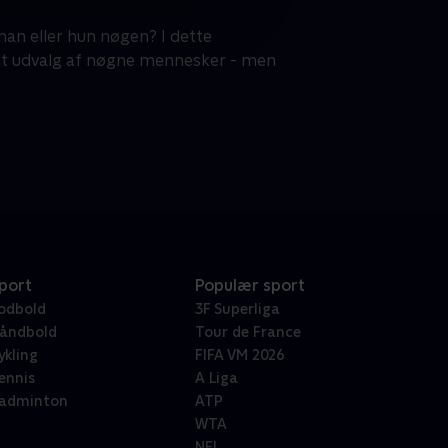
 han eller hun nøgen? I dette
 et udvalg af nøgne mennesker - men
port
Populær sport
odbold
3F Superliga
åndbold
Tour de France
ykling
FIFA VM 2026
ennis
A Liga
adminton
ATP
WTA
NFL