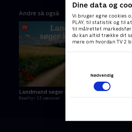
 Den
acceptere hende, som hun er.
Vinduesp
Dine data og coo
e
med at væ
Andre så også
 Hans
i teenage
Vi bruger egne cookies o
 en
på at få e
PLAY, til statistik og ti
'Date
Alex' træ
til målrettet markedsfør
te.
potentiell
du kan altid trække dit s
mere om hvordan TV 2 be
Nødvendig
Landmand søger kærlighed
Reality • 13 sæsoner