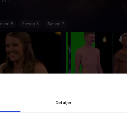
 TV 2.
æson 5
Sæson 6
Sæson 7
 og Alex
9. Katie og James
nde i studiet er den 24-
Ejendomsmægleren Katie på
e. Millie er træt af
en 'omvandrende datingkata
Detaljer
rne i Cornwall og håber at
men håber på at nøgendati
el til tilbagelænede
vejen frem. 22-årige James 
er og finde sig den perfekte
London har en forkærlighed
 2019 • 46 min
14. januar 2019 • 46 min
 en af de farvede bokse.
hæle og glitter, men har en