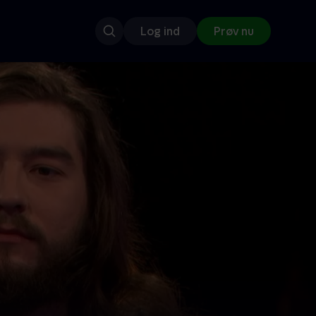
Log ind
Prøv nu