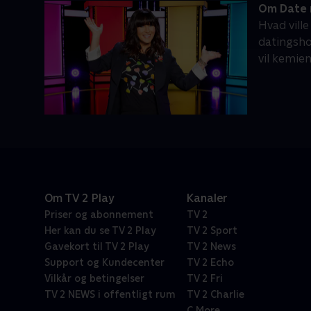
Om Date 
Hvad ville
datingsho
vil kemie
Om TV 2 Play
Kanaler
Priser og abonnement
TV 2
Her kan du se TV 2 Play
TV 2 Sport
Gavekort til TV 2 Play
TV 2 News
Support og Kundecenter
TV 2 Echo
Vilkår og betingelser
TV 2 Fri
TV 2 NEWS i offentligt rum
TV 2 Charlie
C More