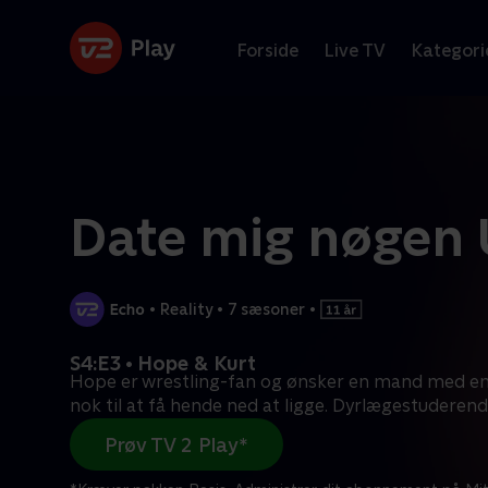
Forside
Live TV
Kategori
Date mig nøgen
•
Reality
•
7 sæsoner
•
S4:E3 • Hope & Kurt
Hope er wrestling-fan og ønsker en mand med en
nok til at få hende ned at ligge. Dyrlægestuderen
Prøv TV 2 Play*