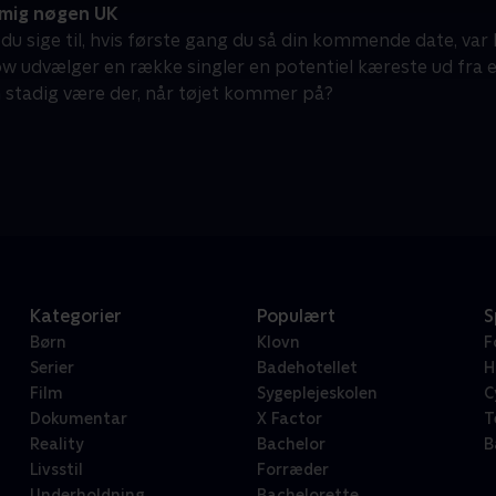
mig nøgen UK
 du sige til, hvis første gang du så din kommende date, var
w udvælger en række singler en potentiel kæreste ud fra
n stadig være der, når tøjet kommer på?
Kategorier
Populært
S
Børn
Klovn
F
Serier
Badehotellet
H
Film
Sygeplejeskolen
C
Dokumentar
X Factor
T
Reality
Bachelor
B
Livsstil
Forræder
Underholdning
Bachelorette