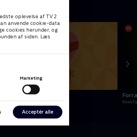
edste oplevelse af TV 2
e kan anvende cookie-data
ge cookies herunder, og
 bunden af siden. Læs
Marketing
en første date UK
Forr
eality • 3 sæsoner
Realit
s
Acceptér alle