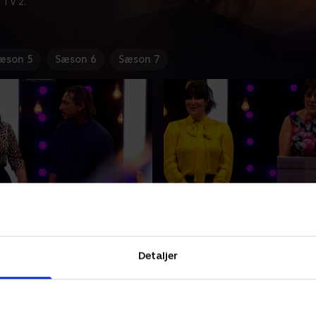
 TV 2.
æson 5
Sæson 6
Sæson 7
 & Leon
5. Judith & Rigby
Pablo nedbryder flere
Efter at have overlevet brys
r han trodser sin HIV-
den 57-årige kirkegænger J
Detaljer
og smider tøjet for
indstillet på at finde en ma
en. Kan rapperen Leon
globetrotteren Rigby på 27
match uden tøj i boksene?
dedikeret date.
r 2020 • 45 min
19. februar 2020 • 46 min