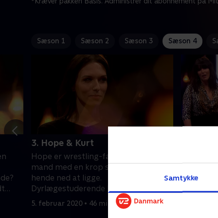
*Kræver pakken Basis. Administrer dit abonnement på Mit
Sæson 1
Sæson 2
Sæson 3
Sæson 4
S
3. Hope & Kurt
4. Pablo
en
Hope er wrestling-fan og ønsker en
30-årige 
mand med en krop solid nok til at få
tabuer, nå
nde?
hende ned at ligge.
diagnose 
Samtykke
dt
Dyrlægestuderende Kurt taler bedre
kærlighed
med de firbenede end kvinder.
finde et 
5. februar 2020 • 46 min
12. februa