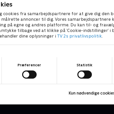
kies
g cookies fra samarbejdspartnere for at give dig den b
l at målrette annoncer til dig. Vores samarbejdspartner
ing på egne og andres platforme. Du kan til- og fravæl
amtykke tilbage ved at klikke på ’Cookie-indstillinger’ i
handler dine oplysninger i
TV 2s privatlivspolitik
.
Samtykkevalg
Præferencer
Statistik
Date mig nøgen - special
D
Reality • 1 sæsoner
R
Kun nødvendige cookie