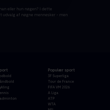
 han eller hun nøgen? I dette
 et udvalg af nøgne mennesker - men
port
Populær sport
odbold
3F Superliga
åndbold
Tour de France
ykling
FIFA VM 2026
ennis
A Liga
adminton
ATP
WTA
NFL