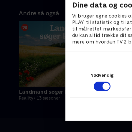
Dine data og coo
Andre så også
Vi bruger egne cookies o
PLAY, til statistik og ti
til målrettet markedsfør
du kan altid trække dit s
mere om hvordan TV 2 be
Nødvendig
Landmand søger kærlighed
Reality • 13 sæsoner