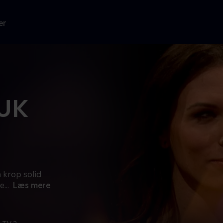
er
 UK
 krop solid
de
...
Læs mere