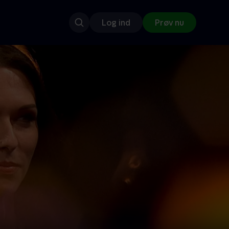
Log ind
Prøv nu