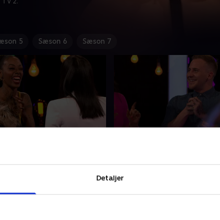
 TV 2.
æson 5
Sæson 6
Sæson 7
og Ryan
4. Richard og David
verede modedesigner Leah
Richard på 27 år er forsange
 hvad hun peger på -
Take That coverband. Han er
Detaljer
 når der gælder parforhold.
blandt kvinderne, men er fa
åde til mænd og kvinder,
udkig efter en mand. Opstår
n tendens til at skræmme
musik mellem Richard og en
019 • 45 min
3. januar 2019 • 46 min
le kærester væk. Ryan på 24
seks nøgne mænd i de farv