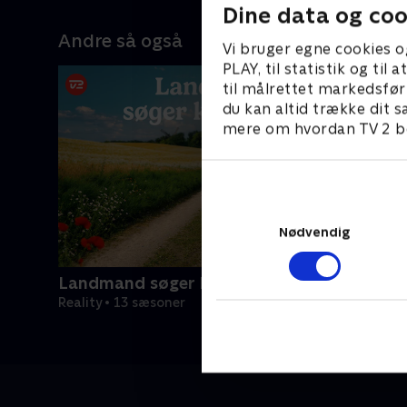
ts
gentleman, der kan feje benene væk
år er kar
Dine data og coo
, der
under hende. Finder hun sin nøgne
den arvel
Andre så også
et
prins på den hvide hest?
Han håber
Vi bruger egne cookies o
der deler 
PLAY, til statistik og ti
fuldt ud.
til målrettet markedsfør
du kan altid trække dit s
mere om hvordan TV 2 be
Nødvendig
Landmand søger kærlighed
Reality • 13 sæsoner