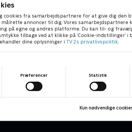
ateinstruktør og er født med
bokse? David på 50 år er ble
kies
ige sygdom cystisk fibrose.
efter 24 års ægteskab. Han 
 at finde en nøgen pige,
nyt mod på tilværelsen og s
g cookies fra samarbejdspartnere for at give dig den b
hans trang til at leve livet
en eventyrlysten kvinde at d
l at målrette annoncer til dig. Vores samarbejdspartner
med.
ing på egne og andres platforme. Du kan til- og fravæl
amtykke tilbage ved at klikke på ’Cookie-indstillinger’ i
handler dine oplysninger i
TV 2s privatlivspolitik
.
Samtykkevalg
Præferencer
Statistik
Date mig nøgen - special
F
Reality • 1 sæsoner
R
Kun nødvendige cookie