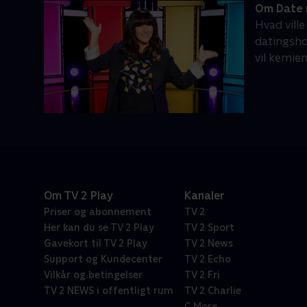
Om Date 
Hvad ville
datingsho
vil kemie
Om TV 2 Play
Kanaler
Priser og abonnement
TV 2
Her kan du se TV 2 Play
TV 2 Sport
Gavekort til TV 2 Play
TV 2 News
Support og Kundecenter
TV 2 Echo
Vilkår og betingelser
TV 2 Fri
TV 2 NEWS i offentligt rum
TV 2 Charlie
C More