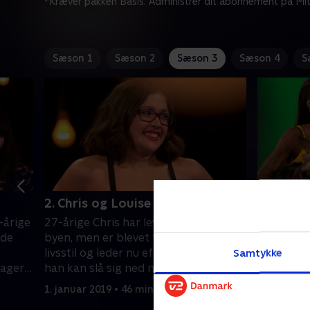
*Kræver pakken Basis. Administrer dit abonnement på Mit
Sæson 1
Sæson 2
Sæson 3
Sæson 4
S
2. Chris og Louise
3. Leah 
-årige
27-årige Chris har levet af at gå i
Den tato
nde
byen, men er blevet træt af den vilde
får altid,
s
livsstil og leder nu efter en sød pige,
undtagen,
Samtykke
tagere
han kan slå sig ned med. 27-årige
Leah er b
ar
Louise er fan af klassiske romantiske
men har e
1. januar 2019 • 46 min
2. januar 2
e sig
romaner og søger en gammeldags
potentiel