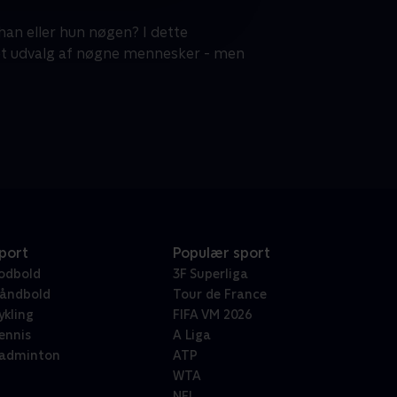
 han eller hun nøgen? I dette
 et udvalg af nøgne mennesker - men
port
Populær sport
odbold
3F Superliga
åndbold
Tour de France
ykling
FIFA VM 2026
ennis
A Liga
adminton
ATP
WTA
NFL