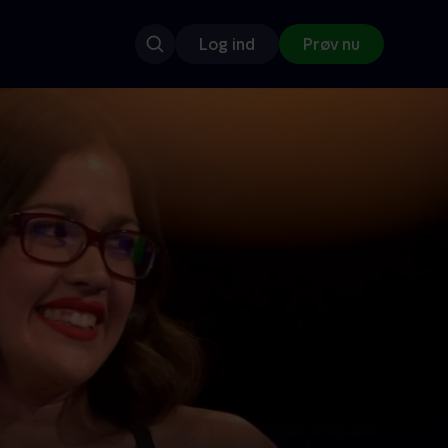
Log ind
Prøv nu