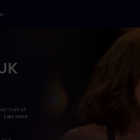
er
 UK
evet træt af
..
Læs mere