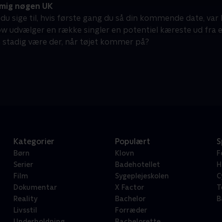
mig nøgen UK
 du sige til, hvis første gang du så din kommende date, var
w udvælger en række singler en potentiel kæreste ud fra
n stadig være der, når tøjet kommer på?
Kategorier
Populært
S
Børn
Klovn
F
Serier
Badehotellet
H
Film
Sygeplejeskolen
C
Dokumentar
X Factor
T
Reality
Bachelor
B
Livsstil
Forræder
Underholdning
Bachelorette