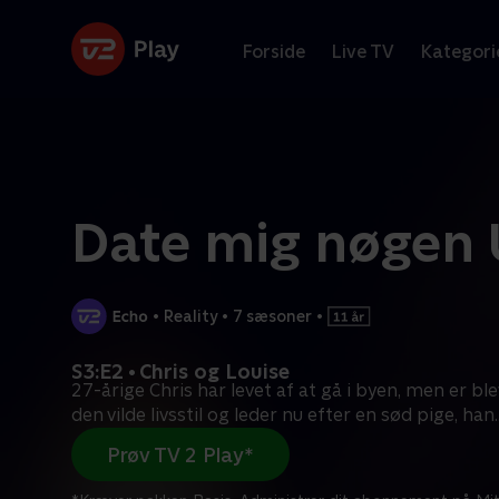
Forside
Live TV
Kategori
Date mig nøgen
•
Reality
•
7 sæsoner
•
S3:E2 • Chris og Louise
27-årige Chris har levet af at gå i byen, men er bl
den vilde livsstil og leder nu efter en sød pige, han
.
Prøv TV 2 Play*