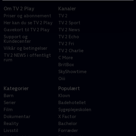
Om TV 2 Play
Kanaler
Priser og abonnement
TV 2
Her kan du se TV 2 Play
TV 2 Sport
Gavekort til TV 2 Play
TV 2 News
Support og
TV 2 Echo
Kundecenter
TV 2 Fri
Vilkår og betingelser
TV 2 Charlie
TV 2 NEWS i offentligt
C More
rum
BritBox
SkyShowtime
Oiii
Kategorier
Populært
Børn
Klovn
Serier
Badehotellet
Film
Sygeplejeskolen
Dokumentar
X Factor
Reality
Bachelor
Livsstil
Forræder