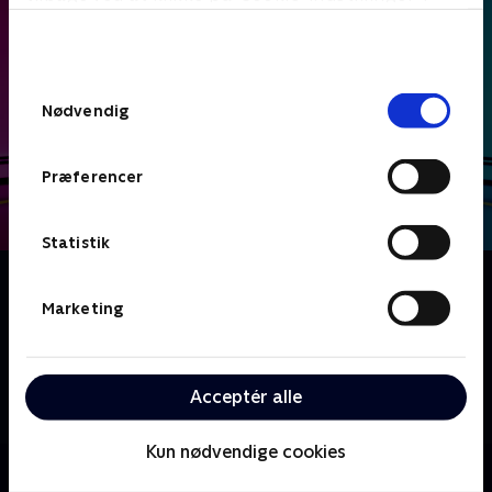
bunden af siden. Læs mere om hvordan TV 2
behandler dine oplysninger i
TV 2s privatlivspolitik
.
Samtykkevalg
Nødvendig
Præferencer
Statistik
Om Date mig nøgen UK
Hvad ville du sige til, hvis første gang du så din
Marketing
kommende date, var han eller hun nøgen? I dette
datingshow udvælger en række singler en potentiel
kæreste ud fra et udvalg af nøgne mennesker - men
Acceptér alle
vil kemien stadig være der, når tøjet kommer på?
Kun nødvendige cookies