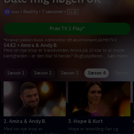
•
Reality
•
7 sæsoner
•
Prøv TV 2 Play*
*Kræver pakken Basis. Administrer dit abonnement på Mit TV 2.
S4:E2 • Amira & Andy B.
Med sin nye krop er transkvinden Amira på 20 klar til at møde
kærligheden - er den klar til hende? Rugbyspilleren
...
Læs mere
Sæson 1
Sæson 2
Sæson 3
Sæson 4
Sæson 5
2. Amira & Andy B.
3. Hope & Kurt
Med sin nye krop er
Hope er wrestling-fan og