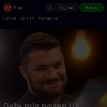
Log ind
Prøv nu
Forside
Live TV
Kategorier
Date mig nøgen UK