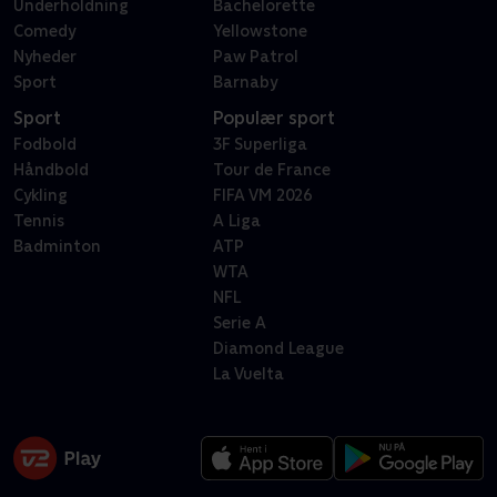
Underholdning
Bachelorette
Comedy
Yellowstone
Nyheder
Paw Patrol
Sport
Barnaby
Sport
Populær sport
Fodbold
3F Superliga
Håndbold
Tour de France
Cykling
FIFA VM 2026
Tennis
A Liga
Badminton
ATP
WTA
NFL
Serie A
Diamond League
La Vuelta