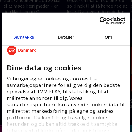
e
transkvinden Amira på 20 klar
ønsker en mand med en krop
til at møde kærligheden - er
solid nok til at få hende ned at
den klar til hende?
ligge. Dyrlægestuderende Kurt
Rugbyspilleren Andy har et
taler bedre med de firbenede
29. januar 2020 • 46 min
5. februar 2020 • 46 min
hårdt ydre, men et blødt
end kvinder.
hjerte.
Andre så også
Samtykke
Detaljer
Om
Dine data og cookies
Vi bruger egne cookies og cookies fra
samarbejdspartnere for at give dig den bedste
oplevelse af TV 2 PLAY, til statistik og til at
målrette annoncer til dig. Vores
Landmand søger kærlighed
Date mig nøg
samarbejdspartnere kan anvende cookie-data til
Reality • 13 sæsoner
Reality • 1 sæso
målrettet markedsføring på egne og andres
platforme. Du kan til- og fravælge cookies
herunder, og du kan altid trække dit samtykke
tilbage ved at klikke på ’Cookie-indstillinger’ i