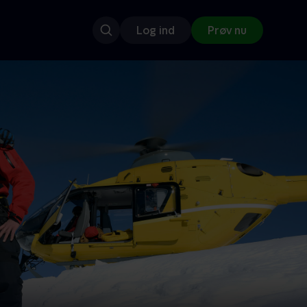
Log ind
Prøv nu