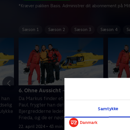
*Kræver pakken Basis. Administrer dit abonnement på Mit
Sæson 1
Sæson 2
Sæson 3
Sæson 4
S
6. Ohne Aussicht - del 2
7. Mutter
g han
Da Markus finder et farvelbrev fra
Markus’ pl
dselig
Paul, frygter han det værste.
en god ve
Samtykke
ulykke
Bjergredderne leder efter Paul og
Ved et ti
Frieda, og de er nødt til at skynde sig.
tale med 
22. april 2024 • 43 min
23. april 2