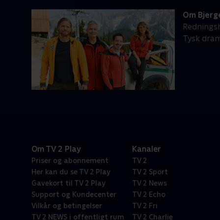
Om Bjerg
Redningsho
Tysk dram
Om TV 2 Play
Kanaler
Priser og abonnement
TV 2
Her kan du se TV 2 Play
TV 2 Sport
Gavekort til TV 2 Play
TV 2 News
Support og Kundecenter
TV 2 Echo
Vilkår og betingelser
TV 2 Fri
TV 2 NEWS i offentligt rum
TV 2 Charlie