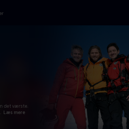
er
an det værste.
..
Læs mere