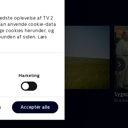
opsti
edste oplevelse af TV 2
e kan anvende cookie-data
ge cookies herunder, og
 bunden af siden. Læs
Marketing
oc Martin
Sygep
rama • 10 sæsoner
Drama 
s
Acceptér alle