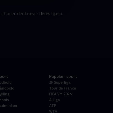
uationer, der kræver deres hjælp.
port
Populær sport
odbold
3F Superliga
åndbold
Tour de France
ykling
FIFA VM 2026
ennis
A Liga
adminton
ATP
WTA