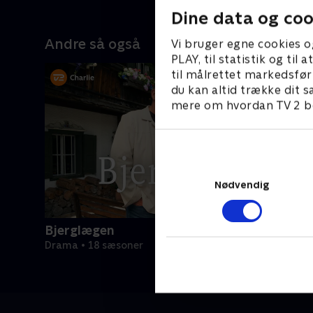
Dine data og coo
Andre så også
Vi bruger egne cookies o
PLAY, til statistik og ti
til målrettet markedsfør
du kan altid trække dit s
mere om hvordan TV 2 be
Nødvendig
Bjerglægen
Drama • 18 sæsoner