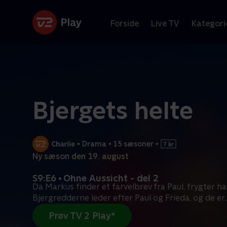
Forside
Live TV
Kategori
Bjergets helte
•
Drama
•
15 sæsoner
•
Ny sæson den 19. august
S9:E6 • Ohne Aussicht - del 2
Da Markus finder et farvelbrev fra Paul, frygter h
Bjergredderne leder efter Paul og Frieda, og de er
.
Prøv TV 2 Play*