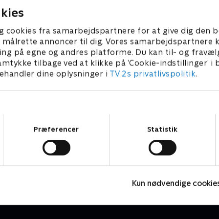
kies
g cookies fra samarbejdspartnere for at give dig den b
l at målrette annoncer til dig. Vores samarbejdspartner
ing på egne og andres platforme. Du kan til- og fravæl
amtykke tilbage ved at klikke på ’Cookie-indstillinger’ i
handler dine oplysninger i
TV 2s privatlivspolitik
.
Samtykkevalg
Præferencer
Statistik
Luftens læger
D
Drama • 3 sæsoner
D
Kun nødvendige cookie