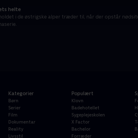
ets helte
ldet i de østrigske alper træder til, når der opstår nødsit
aserie.
Kategorier
Populært
S
Børn
Klovn
F
Serier
Badehotellet
H
Film
Sygeplejeskolen
C
Dokumentar
X Factor
T
Reality
Bachelor
B
Livsstil
Forræder