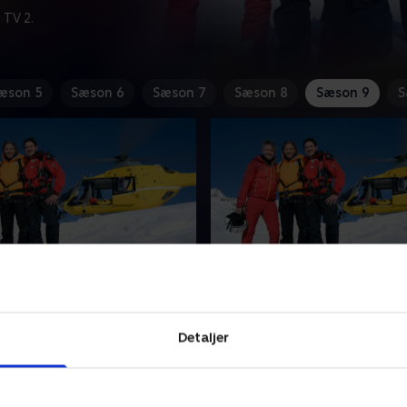
 TV 2.
æson 5
Sæson 6
Sæson 7
Sæson 8
Sæson 9
S
liebe - del 1
8. Mutterliebe - del 2
ejedatter, Mia, har fundet
Max og Mia flygter op i bje
n i den jævnaldrende Max.
at paraglide ned til Max’ bed
Detaljer
lfælde overhører Max sin mor
men deres plan ender galt. I
en fremmed kvinde.
mellemtiden kæmper Katha
sit privatliv.
024 • 43 min
24. april 2024 • 43 min