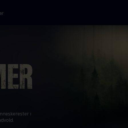
er
nneskerester i
ndvold.