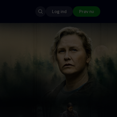
Log ind
Prøv nu