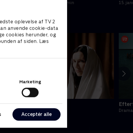
8. januar 2025 • 44 min
15. ja
edste oplevelse af TV 2
e kan anvende cookie-data
ge cookies herunder, og
 bunden af siden. Læs
Marketing
nutby
Efter
rama • 2 sæsoner
Drama 
s
Acceptér alle