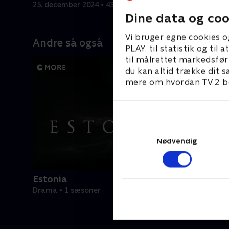
25. december 2024 • 43 min
Dine data og coo
Vi bruger egne cookies o
Andre så også
PLAY, til statistik og ti
til målrettet markedsfør
du kan altid trække dit s
mere om hvordan TV 2 be
Nødvendig
Estonia
Drama • 1 sæsoner