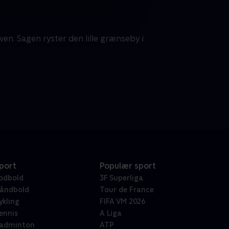
n. Sagen ryster den lille grænseby i
port
Populær sport
odbold
3F Superliga
åndbold
Tour de France
ykling
FIFA VM 2026
ennis
A Liga
adminton
ATP