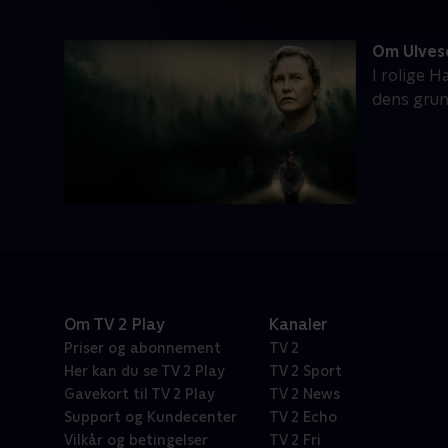
Om Ulve
I rolige 
dens grun
Om TV 2 Play
Kanaler
Priser og abonnement
TV 2
Her kan du se TV 2 Play
TV 2 Sport
Gavekort til TV 2 Play
TV 2 News
Support og Kundecenter
TV 2 Echo
Vilkår og betingelser
TV 2 Fri