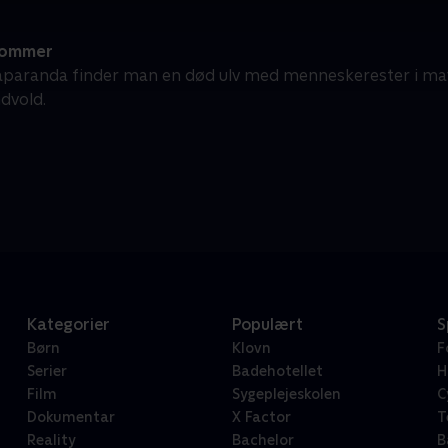
sommer
Haparanda finder man en død ulv med menneskerester i mave
dvold.
Kategorier
Populært
S
Børn
Klovn
F
Serier
Badehotellet
H
Film
Sygeplejeskolen
C
Dokumentar
X Factor
T
Reality
Bachelor
B