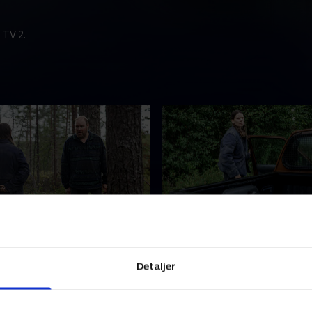
 TV 2.
de 2
3. Episode 3
mation om den døde mand i
Kat retter sigtekornet mod 
Detaljer
rer Hannah og Gordon til
Haparandas narkokonge. S
og den finske betjent Sami.
flyder den blå bil op til over
er 2024 • 44 min
1. januar 2025 • 44 min