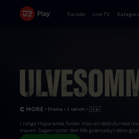
Forside
Live TV
Kategori
•
Drama
•
1 sæson
•
I rolige Haparanda finder man en død ulv med me
maven. Sagen ryster den lille grænseby i dens gru