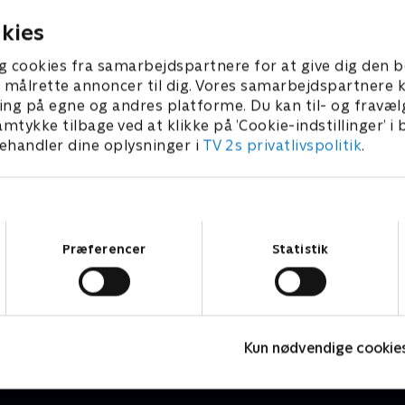
kies
g cookies fra samarbejdspartnere for at give dig den b
l at målrette annoncer til dig. Vores samarbejdspartner
ing på egne og andres platforme. Du kan til- og fravæl
amtykke tilbage ved at klikke på ’Cookie-indstillinger’ i
handler dine oplysninger i
TV 2s privatlivspolitik
.
Samtykkevalg
Præferencer
Statistik
Headhunters
K
Drama • 1 sæsoner
D
Kun nødvendige cookie