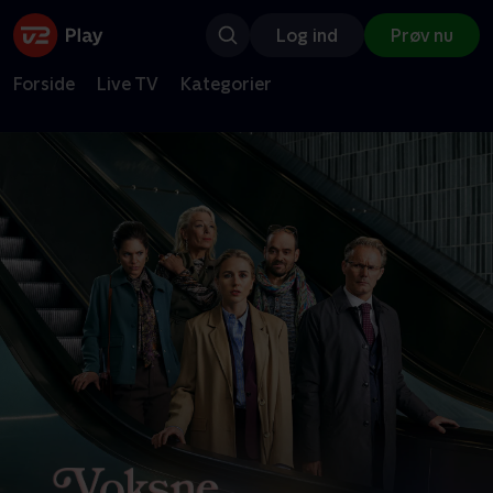
Log ind
Prøv nu
Forside
Live TV
Kategorier