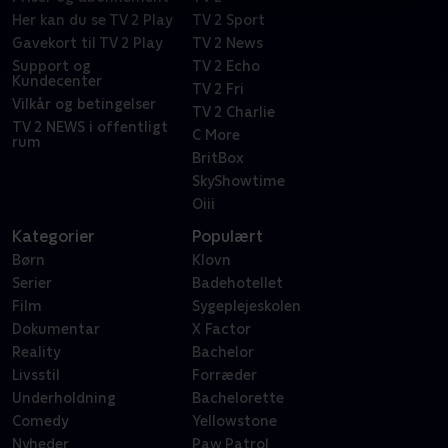
Her kan du se TV 2 Play
TV 2 Sport
Gavekort til TV 2 Play
TV 2 News
Support og
TV 2 Echo
Kundecenter
TV 2 Fri
Vilkår og betingelser
TV 2 Charlie
TV 2 NEWS i offentligt
C More
rum
BritBox
SkyShowtime
Oiii
Kategorier
Populært
Børn
Klovn
Serier
Badehotellet
Film
Sygeplejeskolen
Dokumentar
X Factor
Reality
Bachelor
Livsstil
Forræder
Underholdning
Bachelorette
Comedy
Yellowstone
Nyheder
Paw Patrol