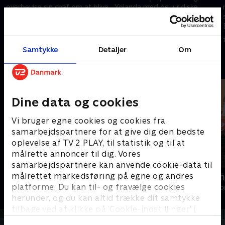
overbevise sin chef om at blive
Yolanda med de juridiske
fastansat på advokatbureauet,
aspekter af skilsmissen og gør
så har hun alle brikkerne på
sit bedste for at lukke ned for
plads til et ordentligt voksenliv
sine upassende tanker om
1. maj 2023 • 44 min
1. maj 2023 • 43 min
Nathan
Samtykke
Detaljer
Om
Andre så også
Dine data og cookies
Vi bruger egne cookies og cookies fra
samarbejdspartnere for at give dig den bedste
oplevelse af TV 2 PLAY, til statistik og til at
målrette annoncer til dig. Vores
samarbejdspartnere kan anvende cookie-data til
målrettet markedsføring på egne og andres
Headhunters
Hånden på h
platforme. Du kan til- og fravælge cookies
Drama • 1 sæsoner
Drama • 1 sæso
herunder, og du kan altid trække dit samtykke
tilbage ved at klikke på ’Cookie-indstillinger’ i
bunden af siden. Læs mere om hvordan TV 2