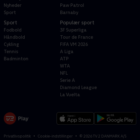
Nyheder
Paw Patrol
Sport
Barnaby
Sport
Populær sport
Fodbold
3F Superliga
Håndbold
Tour de France
Cykling
FIFA VM 2026
Tennis
A Liga
Badminton
ATP
WTA
NFL
Serie A
Diamond League
La Vuelta
Privatlivspolitik
Cookie-indstillinger
©
2026
TV 2 DANMARK A/S