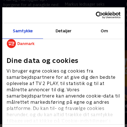
Markus ledsager seks
bjergene for at paraglide ned
kvindelige skiskytter og deres
til Max’ bedstefar, men deres
træner Eric, der har organiseret
plan ender galt. I mellemtiden
turen. En af de unge kvinder,
kæmper Katharina med sit
24. april 2024 • 43 min
Steffi, har problemer.
privatliv.
25. april 2024 • 43 min
Samtykke
Detaljer
Om
Andre så også
Dine data og cookies
Vi bruger egne cookies og cookies fra
samarbejdspartnere for at give dig den bedste
oplevelse af TV 2 PLAY, til statistik og til at
målrette annoncer til dig. Vores
samarbejdspartnere kan anvende cookie-data til
målrettet markedsføring på egne og andres
Bjerglægen
Luftens læg
platforme. Du kan til- og fravælge cookies
Drama • 18 sæsoner
Drama • 3 sæso
herunder, og du kan altid trække dit samtykke
tilbage ved at klikke på ’Cookie-indstillinger’ i