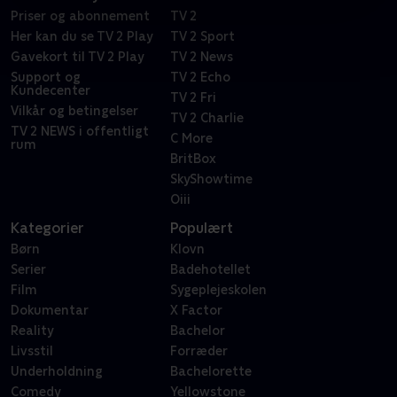
Priser og abonnement
TV 2
Her kan du se TV 2 Play
TV 2 Sport
Gavekort til TV 2 Play
TV 2 News
Support og
TV 2 Echo
Kundecenter
TV 2 Fri
Vilkår og betingelser
TV 2 Charlie
TV 2 NEWS i offentligt
C More
rum
BritBox
SkyShowtime
Oiii
Kategorier
Populært
Børn
Klovn
Serier
Badehotellet
Film
Sygeplejeskolen
Dokumentar
X Factor
Reality
Bachelor
Livsstil
Forræder
Underholdning
Bachelorette
Comedy
Yellowstone