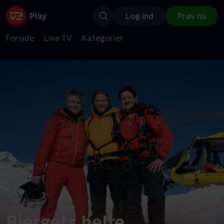
Log ind
Prøv nu
Forside
Live TV
Kategorier
Bjergets helte