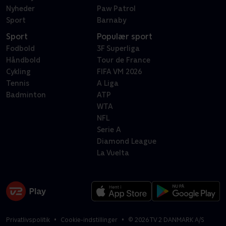
Nyheder
Paw Patrol
Sport
Barnaby
Sport
Populær sport
Fodbold
3F Superliga
Håndbold
Tour de France
Cykling
FIFA VM 2026
Tennis
A Liga
Badminton
ATP
WTA
NFL
Serie A
Diamond League
La Vuelta
Privatlivspolitik
Cookie-indstillinger
©
2026
TV 2 DANMARK A/S