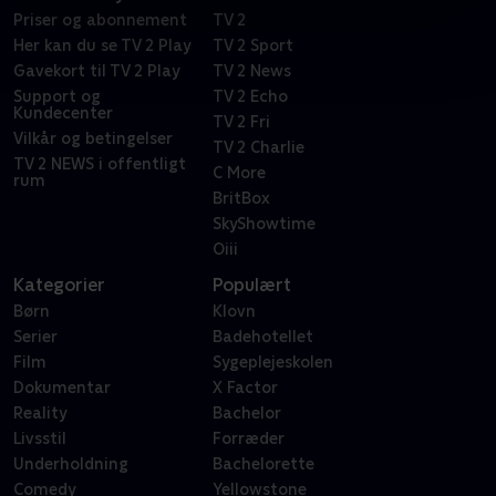
Priser og abonnement
TV 2
Her kan du se TV 2 Play
TV 2 Sport
Gavekort til TV 2 Play
TV 2 News
Support og
TV 2 Echo
Kundecenter
TV 2 Fri
Vilkår og betingelser
TV 2 Charlie
TV 2 NEWS i offentligt
C More
rum
BritBox
SkyShowtime
Oiii
Kategorier
Populært
Børn
Klovn
Serier
Badehotellet
Film
Sygeplejeskolen
Dokumentar
X Factor
Reality
Bachelor
Livsstil
Forræder
Underholdning
Bachelorette
Comedy
Yellowstone