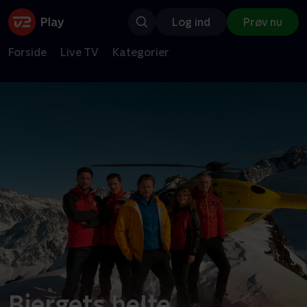
Log ind
Prøv nu
Forside
Live TV
Kategorier
Bjergets helte