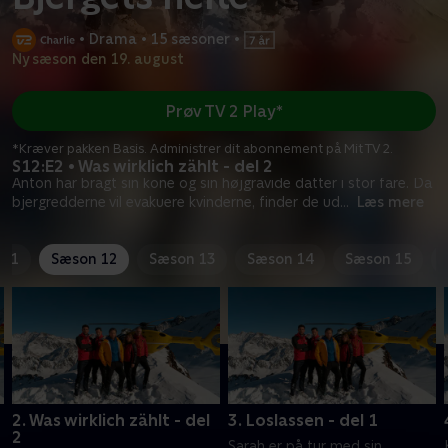
•
Drama
•
15 sæsoner
•
Ny sæson den 19. august
Prøv TV 2 Play*
*Kræver pakken Basis. Administrer dit abonnement på Mit TV 2.
S12:E2 • Was wirklich zählt - del 2
Anton har bragt sin kone og sin højgravide datter i stor fare. Da
bjergredderne vil evakuere kvinderne, finder de ud
...
Læs mere
 11
Sæson 12
Sæson 13
Sæson 14
Sæson 15
2. Was wirklich zählt - del
3. Loslassen - del 1
2
Sarah er på tur med sin