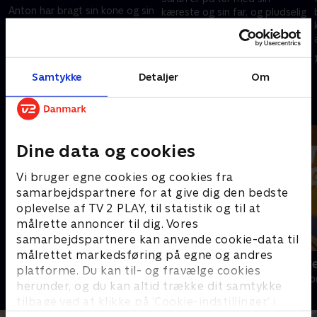
Anton har bragt sin kone og sin
kæreste og sin far, og pludselig
højgravide datter i stor fare.
dukker hendes mor, Claudia, op
Da bjergredderne vil evakuere
sammen med Markus.
kvinderne, finder de ud af, at
12. juni 2024 • 43 min
en bombe vil eksplodere.
11. juni 2024 • 43 min
Samtykke
Detaljer
Om
Andre så også
Dine data og cookies
Vi bruger egne cookies og cookies fra
samarbejdspartnere for at give dig den bedste
oplevelse af TV 2 PLAY, til statistik og til at
målrette annoncer til dig. Vores
samarbejdspartnere kan anvende cookie-data til
målrettet markedsføring på egne og andres
Bjerglægen
Luftens læg
platforme. Du kan til- og fravælge cookies
Drama • 18 sæsoner
Drama • 3 sæso
herunder, og du kan altid trække dit samtykke
tilbage ved at klikke på ’Cookie-indstillinger’ i