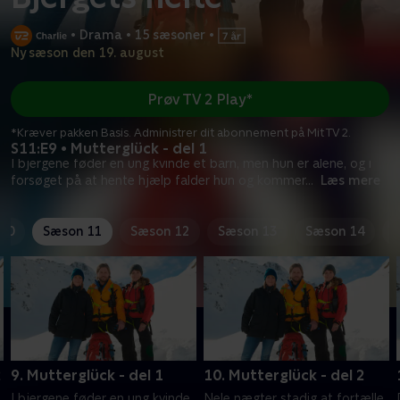
•
Drama
•
15 sæsoner
•
Ny sæson den 19. august
Prøv TV 2 Play*
*Kræver pakken Basis. Administrer dit abonnement på Mit TV 2.
S11:E9 • Mutterglück - del 1
I bjergene føder en ung kvinde et barn, men hun er alene, og i
forsøget på at hente hjælp falder hun og kommer
...
Læs mere
10
Sæson 11
Sæson 12
Sæson 13
Sæson 14
2
9. Mutterglück - del 1
10. Mutterglück - del 2
I bjergene føder en ung kvinde
Nele nægter stadig at fortælle,