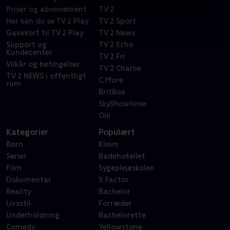
Priser og abonnement
TV 2
Her kan du se TV 2 Play
TV 2 Sport
Gavekort til TV 2 Play
TV 2 News
Support og
TV 2 Echo
Kundecenter
TV 2 Fri
Vilkår og betingelser
TV 2 Charlie
TV 2 NEWS i offentligt
C More
rum
BritBox
SkyShowtime
Oiii
Kategorier
Populært
Børn
Klovn
Serier
Badehotellet
Film
Sygeplejeskolen
Dokumentar
X Factor
Reality
Bachelor
Livsstil
Forræder
Underholdning
Bachelorette
Comedy
Yellowstone