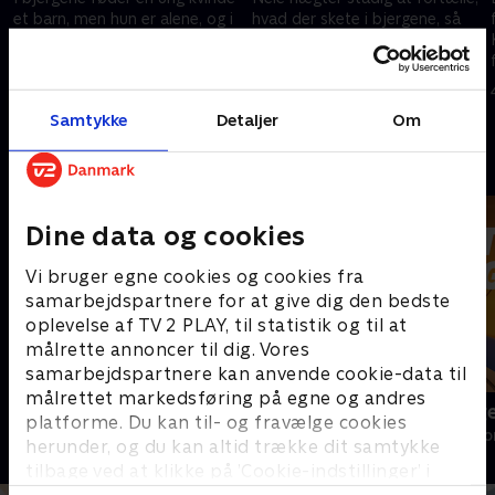
et barn, men hun er alene, og i
hvad der skete i bjergene, så
forsøget på at hente hjælp
Markus og hans kollegaer er
m
falder hun og kommer alvorligt
alene om eftersøgningen.
til skade.
31. maj 2024 • 43 min
3. juni 2024 • 43 min
Samtykke
Detaljer
Om
Andre så også
Dine data og cookies
Vi bruger egne cookies og cookies fra
samarbejdspartnere for at give dig den bedste
oplevelse af TV 2 PLAY, til statistik og til at
målrette annoncer til dig. Vores
samarbejdspartnere kan anvende cookie-data til
målrettet markedsføring på egne og andres
Bjerglægen
Luftens læg
platforme. Du kan til- og fravælge cookies
Drama • 18 sæsoner
Drama • 3 sæso
herunder, og du kan altid trække dit samtykke
tilbage ved at klikke på ’Cookie-indstillinger’ i