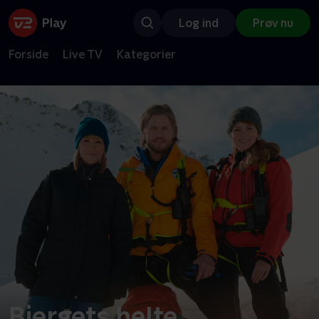
Log ind
Prøv nu
Forside
Live TV
Kategorier
Bjergets helte