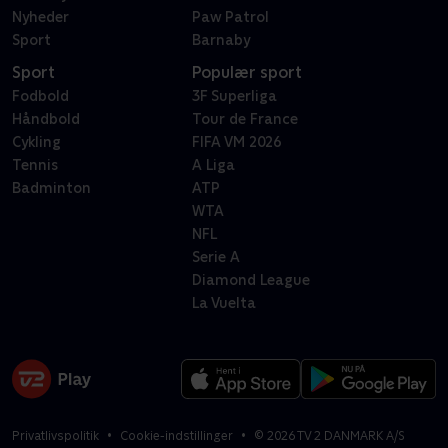
Nyheder
Paw Patrol
Sport
Barnaby
Sport
Populær sport
Fodbold
3F Superliga
Håndbold
Tour de France
Cykling
FIFA VM 2026
Tennis
A Liga
Badminton
ATP
WTA
NFL
Serie A
Diamond League
La Vuelta
Privatlivspolitik
Cookie-indstillinger
©
2026
TV 2 DANMARK A/S