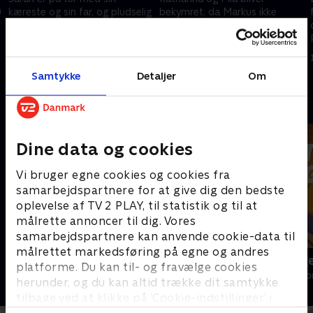
n
kæreste og sin far, og pludselig
bekymret, da Markus ikke
dukker hendes mor, Claudia, op
kommer hjem, og Katharina
sammen med Markus.
alarmerer straks de andre
bjergreddere.
12. juni 2024 • 43 min
13. juni 2024 • 43 min
Samtykke
Detaljer
Om
Andre så også
Dine data og cookies
Vi bruger egne cookies og cookies fra
samarbejdspartnere for at give dig den bedste
oplevelse af TV 2 PLAY, til statistik og til at
målrette annoncer til dig. Vores
samarbejdspartnere kan anvende cookie-data til
målrettet markedsføring på egne og andres
Bjerglægen
Luftens læg
platforme. Du kan til- og fravælge cookies
Drama • 18 sæsoner
Drama • 3 sæso
herunder, og du kan altid trække dit samtykke
tilbage ved at klikke på ’Cookie-indstillinger’ i