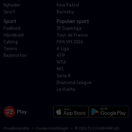
Nyheder
Paw Patrol
Sport
Barnaby
Sport
Populær sport
Fodbold
3F Superliga
Håndbold
Tour de France
Cykling
FIFA VM 2026
Tennis
A Liga
Badminton
ATP
WTA
NFL
Serie A
Diamond League
La Vuelta
Privatlivspolitik
Cookie-indstillinger
©
2026
TV 2 DANMARK A/S