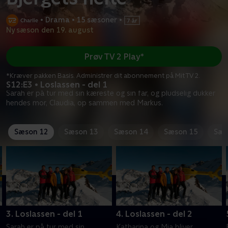
•
Drama
•
15 sæsoner
•
Ny sæson den 19. august
Prøv TV 2 Play*
*Kræver pakken Basis. Administrer dit abonnement på Mit TV 2.
S12:E3 • Loslassen - del 1
Sarah er på tur med sin kæreste og sin far, og pludselig dukker
hendes mor, Claudia, op sammen med Markus.
Sæson 12
Sæson 13
Sæson 14
Sæson 15
Sæs
3. Loslassen - del 1
4. Loslassen - del 2
Sarah er på tur med sin
Katharina og Mia bliver