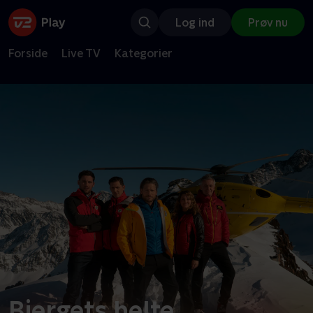
Log ind
Prøv nu
Forside
Live TV
Kategorier
Bjergets helte