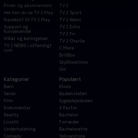
Priser og abonnement
TV 2
Her kan du se TV 2 Play
TV 2 Sport
Gavekort til TV 2 Play
TV 2 News
Support og
TV 2 Echo
Kundecenter
TV 2 Fri
Vilkår og betingelser
TV 2 Charlie
TV 2 NEWS i offentligt
C More
rum
BritBox
SkyShowtime
Oiii
Kategorier
Populært
Børn
Klovn
Serier
Badehotellet
Film
Sygeplejeskolen
Dokumentar
X Factor
Reality
Bachelor
Livsstil
Forræder
Underholdning
Bachelorette
Comedy
Yellowstone