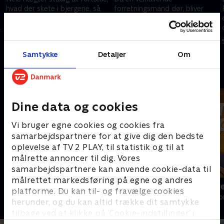
hvad der skete i bjergene, så
forretningsmand dør, bliver
Markus og hans kollegaer er
Katharina viklet ind i en
alene om eftersøgningen.
familiestrid. Hans børn vil gå
langt for få at fingrene i arven.
3. juni 2024 • 43 min
4. juni 2024 • 43 min
Samtykke
Detaljer
Om
Andre så også
Dine data og cookies
Vi bruger egne cookies og cookies fra
samarbejdspartnere for at give dig den bedste
oplevelse af TV 2 PLAY, til statistik og til at
målrette annoncer til dig. Vores
samarbejdspartnere kan anvende cookie-data til
målrettet markedsføring på egne og andres
Bjerglægen
Luftens læg
platforme. Du kan til- og fravælge cookies
Drama • 18 sæsoner
Drama • 3 sæso
herunder, og du kan altid trække dit samtykke
tilbage ved at klikke på ’Cookie-indstillinger’ i