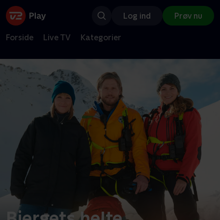
Log ind
Prøv nu
Forside
Live TV
Kategorier
Bjergets helte