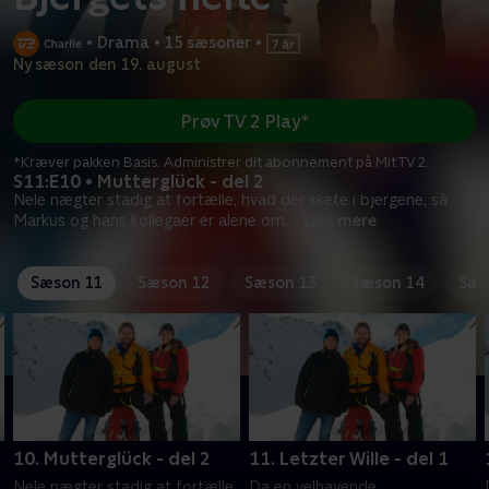
•
Drama
•
15 sæsoner
•
Ny sæson den 19. august
Prøv TV 2 Play*
*Kræver pakken Basis. Administrer dit abonnement på Mit TV 2.
S11:E10 • Mutterglück - del 2
Nele nægter stadig at fortælle, hvad der skete i bjergene, så
Markus og hans kollegaer er alene om
...
Læs mere
Sæson 11
Sæson 12
Sæson 13
Sæson 14
Sæs
10. Mutterglück - del 2
11. Letzter Wille - del 1
Nele nægter stadig at fortælle,
Da en velhavende