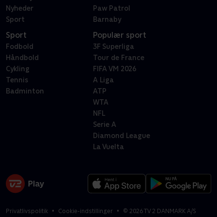
Nyheder
Paw Patrol
Sport
Barnaby
Sport
Populær sport
Fodbold
3F Superliga
Håndbold
Tour de France
Cykling
FIFA VM 2026
Tennis
A Liga
Badminton
ATP
WTA
NFL
Serie A
Diamond League
La Vuelta
Privatlivspolitik
Cookie-indstillinger
©
2026
TV 2 DANMARK A/S