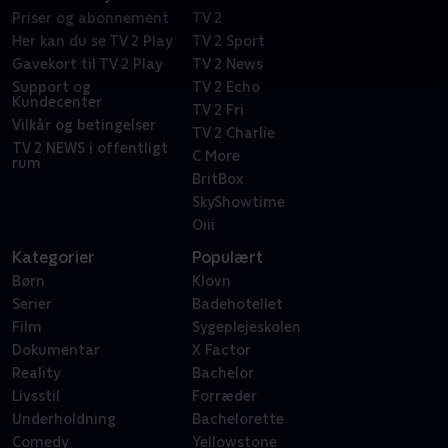
Priser og abonnement
TV 2
Her kan du se TV 2 Play
TV 2 Sport
Gavekort til TV 2 Play
TV 2 News
Support og
TV 2 Echo
Kundecenter
TV 2 Fri
Vilkår og betingelser
TV 2 Charlie
TV 2 NEWS i offentligt
C More
rum
BritBox
SkyShowtime
Oiii
Kategorier
Populært
Børn
Klovn
Serier
Badehotellet
Film
Sygeplejeskolen
Dokumentar
X Factor
Reality
Bachelor
Livsstil
Forræder
Underholdning
Bachelorette
Comedy
Yellowstone