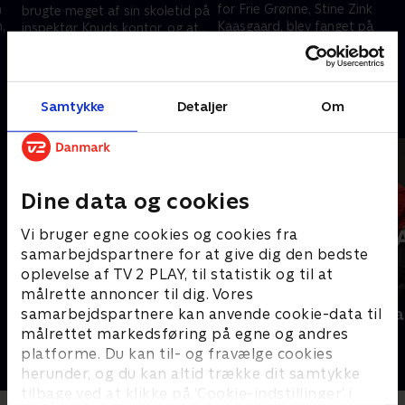
n
for Frie Grønne, Stine Zink
brugte meget af sin skoletid på
,
Kaasgaard, blev fanget på
inspektør Knuds kontor, og at
Bornholm i 2020, og i dag
han håber, han selv kan være
17. november 2025 • 29 min
arbejder som både bartender
en 'Knud'?
17. november 2025 • 29 min
og kirketjener?
Samtykke
Detaljer
Om
Andre så også
Dine data og cookies
Vi bruger egne cookies og cookies fra
samarbejdspartnere for at give dig den bedste
oplevelse af TV 2 PLAY, til statistik og til at
målrette annoncer til dig. Vores
Interview med dronning Margrethe
Folketingsva
samarbejdspartnere kan anvende cookie-data til
- 100-året for Genforeningen
målrettet markedsføring på egne og andres
Nyheder
2020 • Nyheder • 38 min
platforme. Du kan til- og fravælge cookies
herunder, og du kan altid trække dit samtykke
tilbage ved at klikke på ’Cookie-indstillinger’ i