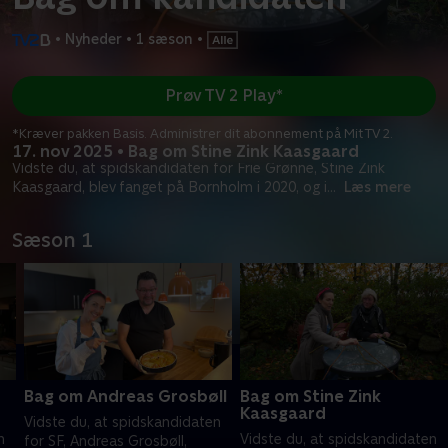
•
Nyheder
•
1 sæson
•
Prøv TV 2 Play*
*Kræver pakken Basis. Administrer dit abonnement på Mit TV 2.
17. nov 2025 • Bag om Stine Zink Kaasgaard
Vidste du, at spidskandidaten for Frie Grønne, Stine Zink
Kaasgaard, blev fanget på Bornholm i 2020, og i
...
Læs mere
Sæson 1
Bag om Andreas Grosbøll
Bag om Stine Zink
Kaasgaard
Vidste du, at spidskandidaten
n
Vidste du, at spidskandidaten
for SF, Andreas Grosbøll,