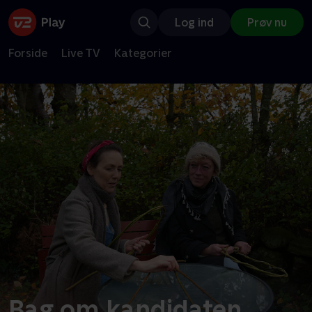
Log ind
Prøv nu
Forside
Live TV
Kategorier
Bag om kandidaten