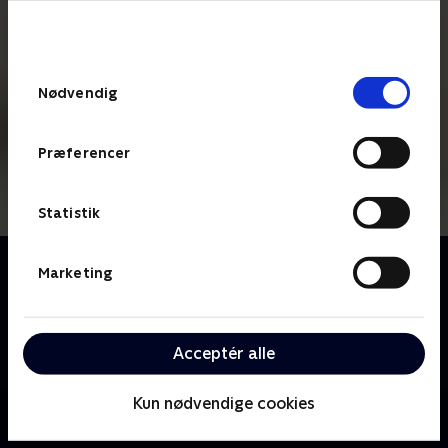
bunden af siden. Læs mere om hvordan TV 2
behandler dine oplysninger i
TV 2s privatlivspolitik
.
Samtykkevalg
Nødvendig
Præferencer
Statistik
Om Bag om kandidaten
Marketing
Se med, når de bornholmske kandidater til
kommunalvalget går i køkkenet, står bag grillen og
sidder ved bålstedet for at snakke politik over et
Acceptér alle
stykke selvvalgt bagværk.
Kun nødvendige cookies