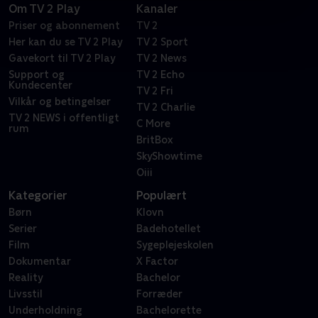
Om TV 2 Play
Kanaler
Priser og abonnement
TV 2
Her kan du se TV 2 Play
TV 2 Sport
Gavekort til TV 2 Play
TV 2 News
Support og
TV 2 Echo
Kundecenter
TV 2 Fri
Vilkår og betingelser
TV 2 Charlie
TV 2 NEWS i offentligt
C More
rum
BritBox
SkyShowtime
Oiii
Kategorier
Populært
Børn
Klovn
Serier
Badehotellet
Film
Sygeplejeskolen
Dokumentar
X Factor
Reality
Bachelor
Livsstil
Forræder
Underholdning
Bachelorette