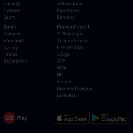
Comedy
Yellowstone
Nyheder
Paw Patrol
Sport
Barnaby
Sport
Populær sport
Fodbold
3F Superliga
Håndbold
Tour de France
Cykling
FIFA VM 2026
Tennis
A Liga
Badminton
ATP
WTA
NFL
Serie A
Diamond League
La Vuelta