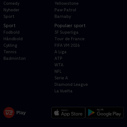
Comedy
Yellowstone
Nyheder
Paw Patrol
Sport
Barnaby
Sport
Populær sport
Fodbold
3F Superliga
Håndbold
Tour de France
Cykling
FIFA VM 2026
Tennis
A Liga
Badminton
ATP
WTA
NFL
Serie A
Diamond League
La Vuelta