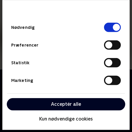
bunden af siden. Læs mere om hvordan TV 2
behandler dine oplysninger i
TV 2s privatlivspolitik
.
Samtykkevalg
Nødvendig
Præferencer
Statistik
Om Bag om kandidaten
Marketing
Se med, når de bornholmske kandidater til
kommunalvalget går i køkkenet, står bag grillen og
sidder ved bålstedet for at snakke politik over et
Acceptér alle
stykke selvvalgt bagværk.
Kun nødvendige cookies