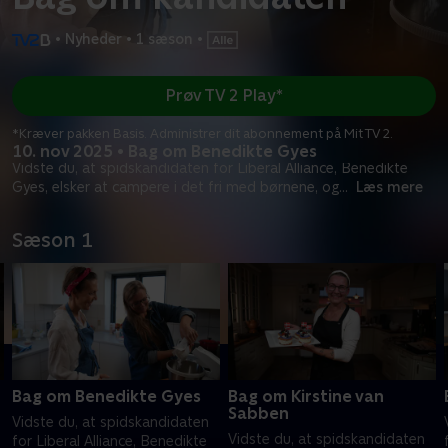
•
Nyheder
•
1 sæson
•
Prøv TV 2 Play*
*Kræver pakken Basis. Administrer dit abonnement på Mit TV 2.
10. nov 2025 • Bag om Benedikte Gyes
Vidste du, at spidskandidaten for Liberal Alliance, Benedikte
Gyes, elsker at campere i det fri med børnene, og
...
Læs mere
Sæson 1
Bag om Benedikte Gyes
Bag om Kirstine van
Sabben
Vidste du, at spidskandidaten
Vidste du, at spidskandidaten
for Liberal Alliance, Benedikte