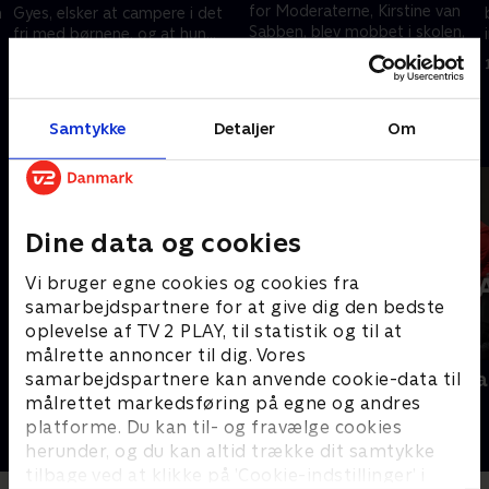
for Moderaterne, Kirstine van
n
Gyes, elsker at campere i det
Sabben, blev mobbet i skolen,
fri med børnene, og at hun
og at hun var i tvivl om, hun
meget nødigt er i køkkenet?
10. november 2025 • 29 min
ville stille op til dette valg?
10. november 2025 • 30 min
Samtykke
Detaljer
Om
Andre så også
Dine data og cookies
Vi bruger egne cookies og cookies fra
samarbejdspartnere for at give dig den bedste
oplevelse af TV 2 PLAY, til statistik og til at
målrette annoncer til dig. Vores
Interview med dronning Margrethe
Folketingsva
samarbejdspartnere kan anvende cookie-data til
- 100-året for Genforeningen
målrettet markedsføring på egne og andres
Nyheder
2020 • Nyheder • 38 min
platforme. Du kan til- og fravælge cookies
herunder, og du kan altid trække dit samtykke
tilbage ved at klikke på ’Cookie-indstillinger’ i