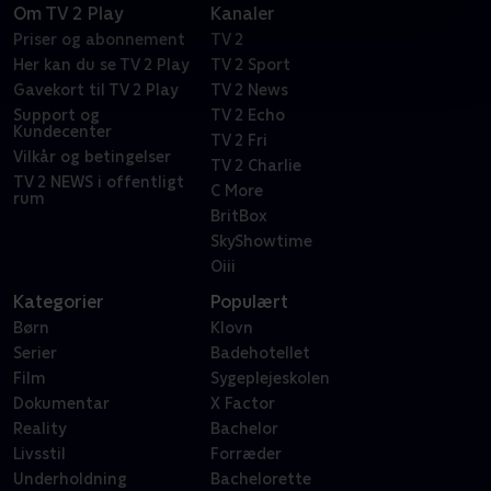
Om TV 2 Play
Kanaler
Priser og abonnement
TV 2
Her kan du se TV 2 Play
TV 2 Sport
Gavekort til TV 2 Play
TV 2 News
Support og
TV 2 Echo
Kundecenter
TV 2 Fri
Vilkår og betingelser
TV 2 Charlie
TV 2 NEWS i offentligt
C More
rum
BritBox
SkyShowtime
Oiii
Kategorier
Populært
Børn
Klovn
Serier
Badehotellet
Film
Sygeplejeskolen
Dokumentar
X Factor
Reality
Bachelor
Livsstil
Forræder
Underholdning
Bachelorette