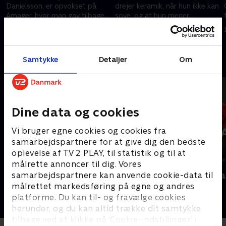
Danielsson, er opvokset på
drejer keramik, når hun ikke kan
Amager, hvor man gav tilbage
sove, og at hun mener,
af samme skuffe, hvis der
borgerinddragelse er noget af
3. november 2025 • 30 min
3. november 2025 • 30 min
t
havde været ballade?
det vigtigste?
Samtykke
Detaljer
Om
Andre så også
Dine data og cookies
Vi bruger egne cookies og cookies fra
samarbejdspartnere for at give dig den bedste
oplevelse af TV 2 PLAY, til statistik og til at
målrette annoncer til dig. Vores
Interview med dronning Margrethe
Folketingsva
samarbejdspartnere kan anvende cookie-data til
- 100-året for Genforeningen
målrettet markedsføring på egne og andres
Nyheder
2020 • Nyheder • 38 min
platforme. Du kan til- og fravælge cookies
herunder, og du kan altid trække dit samtykke
tilbage ved at klikke på ’Cookie-indstillinger’ i