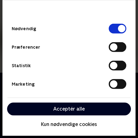
bunden af siden. Læs mere om hvordan TV 2
behandler dine oplysninger i
TV 2s privatlivspolitik
.
Samtykkevalg
Nødvendig
Præferencer
Statistik
Om Bag om kandidaten
Marketing
Se med, når de bornholmske kandidater til
kommunalvalget går i køkkenet, står bag grillen og
sidder ved bålstedet for at snakke politik over et
Acceptér alle
stykke selvvalgt bagværk.
Kun nødvendige cookies