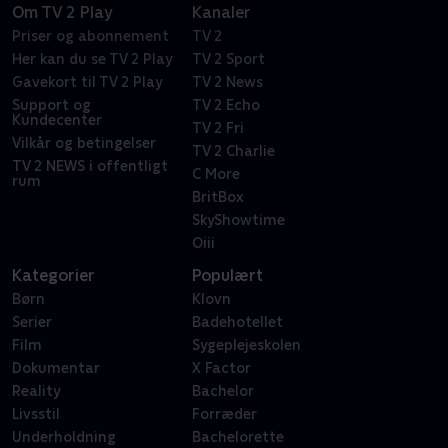
Om TV 2 Play
Kanaler
Priser og abonnement
TV 2
Her kan du se TV 2 Play
TV 2 Sport
Gavekort til TV 2 Play
TV 2 News
Support og
TV 2 Echo
Kundecenter
TV 2 Fri
Vilkår og betingelser
TV 2 Charlie
TV 2 NEWS i offentligt
C More
rum
BritBox
SkyShowtime
Oiii
Kategorier
Populært
Børn
Klovn
Serier
Badehotellet
Film
Sygeplejeskolen
Dokumentar
X Factor
Reality
Bachelor
Livsstil
Forræder
Underholdning
Bachelorette