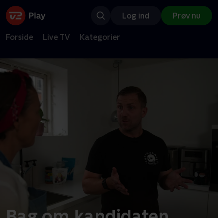
Log ind
Prøv nu
Forside
Live TV
Kategorier
Bag om kandidaten