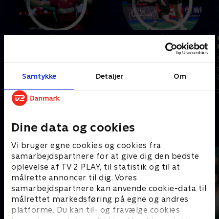
Lundgaard/Vestergaard-
Christiansen/Bøje-
Liang/Wang, kvartfinale,
Gicquel/Delrue,
China Open
kvartfinale, China Open
Se højdepunkterne fra
Se højdepunkterne fra
Samtykke
Detaljer
Om
kvartfinalen mellem
kvartfinalen mellem
Lundgaard/Vestergaard og
Christiansen/Bøje og
Liang/Wang fra China Open.
Gicquel/Delrue fra China Open.
24. juli 2026 • 5 min
24. juli 2026 • 5 min
Dine data og cookies
Andre så også
Vi bruger egne cookies og cookies fra
samarbejdspartnere for at give dig den bedste
oplevelse af TV 2 PLAY, til statistik og til at
målrette annoncer til dig. Vores
samarbejdspartnere kan anvende cookie-data til
målrettet markedsføring på egne og andres
platforme. Du kan til- og fravælge cookies