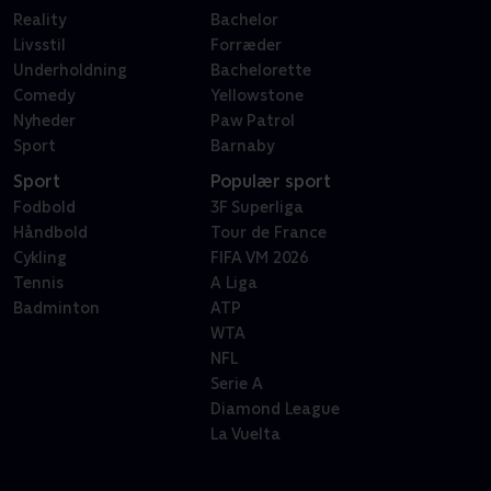
Reality
Bachelor
Livsstil
Forræder
Underholdning
Bachelorette
Comedy
Yellowstone
Nyheder
Paw Patrol
Sport
Barnaby
Sport
Populær sport
Fodbold
3F Superliga
Håndbold
Tour de France
Cykling
FIFA VM 2026
Tennis
A Liga
Badminton
ATP
WTA
NFL
Serie A
Diamond League
La Vuelta