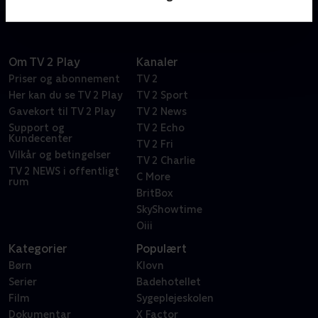
Om TV 2 Play
Kanaler
Priser og abonnement
TV 2
Her kan du se TV 2 Play
TV 2 Sport
Gavekort til TV 2 Play
TV 2 News
Support og
TV 2 Echo
Kundecenter
TV 2 Fri
Vilkår og betingelser
TV 2 Charlie
TV 2 NEWS i offentligt
C More
rum
BritBox
SkyShowtime
Oiii
Kategorier
Populært
Børn
Klovn
Serier
Badehotellet
Film
Sygeplejeskolen
Dokumentar
X Factor