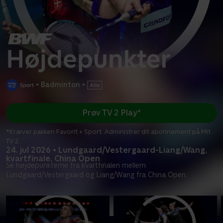
•
Badminton
•
Prøv TV 2 Play*
*Kræver pakken Favorit + Sport. Administrer dit abonnement på Mit
TV 2.
24. jul 2026 • Lundgaard/Vestergaard-Liang/Wang,
kvartfinale, China Open
Se højdepunkterne fra kvartfinalen mellem
Lundgaard/Vestergaard og Liang/Wang fra China Open.