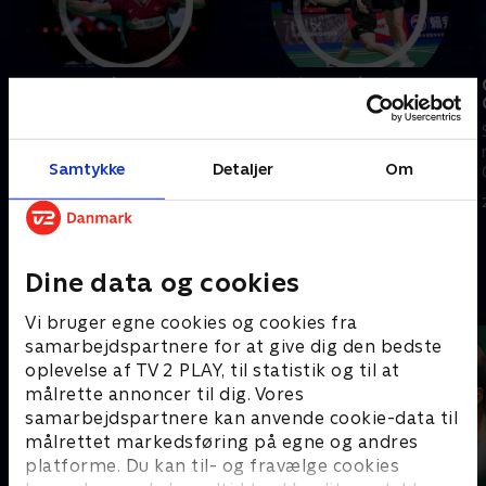
Lundgaard/Vestergaard-
Christiansen/Bøje-
Liang/Wang, kvartfinale,
Gicquel/Delrue,
China Open
kvartfinale, China Open
Se højdepunkterne fra
Se højdepunkterne fra
Samtykke
Detaljer
Om
kvartfinalen mellem
kvartfinalen mellem
Lundgaard/Vestergaard og
Christiansen/Bøje og
Liang/Wang fra China Open.
Gicquel/Delrue fra China Open.
24. juli 2026 • 5 min
24. juli 2026 • 5 min
Dine data og cookies
Andre så også
Vi bruger egne cookies og cookies fra
samarbejdspartnere for at give dig den bedste
oplevelse af TV 2 PLAY, til statistik og til at
målrette annoncer til dig. Vores
samarbejdspartnere kan anvende cookie-data til
målrettet markedsføring på egne og andres
platforme. Du kan til- og fravælge cookies