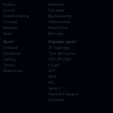
Reality
Bachelor
Livsstil
Forræder
Underholdning
Bachelorette
Comedy
Yellowstone
Nyheder
Paw Patrol
Sport
Barnaby
Sport
Populær sport
Fodbold
3F Superliga
Håndbold
Tour de France
Cykling
FIFA VM 2026
Tennis
A Liga
Badminton
ATP
WTA
NFL
Serie A
Diamond League
La Vuelta