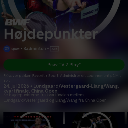
•
Badminton
•
Prøv TV 2 Play*
*Kræver pakken Favorit + Sport. Administrer dit abonnement på Mit
TV 2.
24. jul 2026 • Lundgaard/Vestergaard-Liang/Wang,
kvartfinale, China Open
Se højdepunkterne fra kvartfinalen mellem
Lundgaard/Vestergaard og Liang/Wang fra China Open.