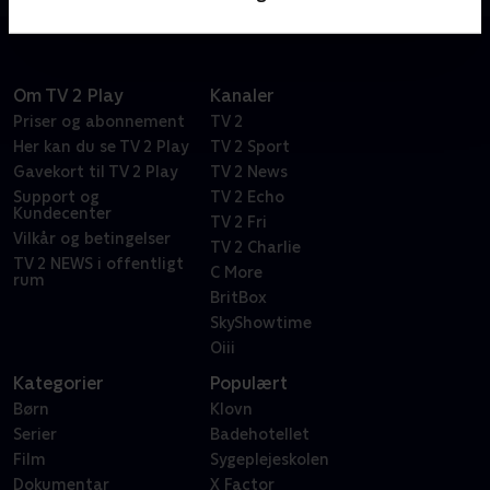
Om TV 2 Play
Kanaler
Priser og abonnement
TV 2
Her kan du se TV 2 Play
TV 2 Sport
Gavekort til TV 2 Play
TV 2 News
Support og
TV 2 Echo
Kundecenter
TV 2 Fri
Vilkår og betingelser
TV 2 Charlie
TV 2 NEWS i offentligt
C More
rum
BritBox
SkyShowtime
Oiii
Kategorier
Populært
Børn
Klovn
Serier
Badehotellet
Film
Sygeplejeskolen
Dokumentar
X Factor