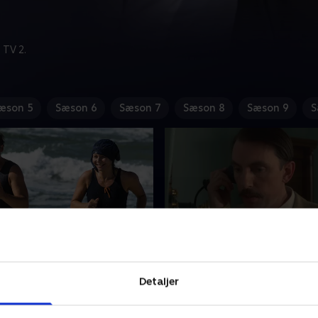
 TV 2.
æson 5
Sæson 6
Sæson 7
Sæson 8
Sæson 9
S
besøg
3. Fatale følger
ar væddet med veninden i
Fie har drømt, at hendes far
Detaljer
om hvem, der først
og faldt om. Hun vil derfor 
 seksuelt, så nu handler det
pladsen som stuepige og re