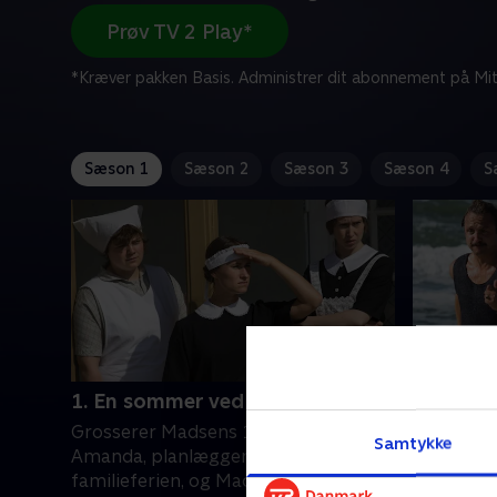
Prøv TV 2 Play*
*Kræver pakken Basis. Administrer dit abonnement på Mit
Sæson 1
Sæson 2
Sæson 3
Sæson 4
S
1. En sommer ved Vesterhavet
2. Herre
Grosserer Madsens 19-årige datter,
Amanda h
Samtykke
Amanda, planlægger at stikke af fra
Hornbæk 
familieferien, og Madsen selv
debuterer