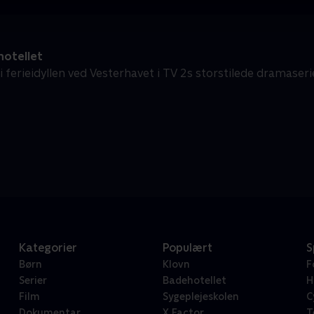
otellet
 ferieidyllen ved Vesterhavet i TV 2s storstilede dramaseri
Kategorier
Populært
S
Børn
Klovn
F
Serier
Badehotellet
H
Film
Sygeplejeskolen
C
Dokumentar
X Factor
T