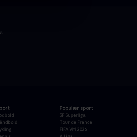
e.
port
Populær sport
odbold
3F Superliga
åndbold
Tour de France
ykling
FIFA VM 2026
ennis
A Liga