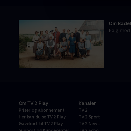
Om Badeh
Følg med i
Om TV 2 Play
Kanaler
Priser og abonnement
TV 2
Her kan du se TV 2 Play
TV 2 Sport
Gavekort til TV 2 Play
TV 2 News
Support og Kundecenter
TV 2 Echo