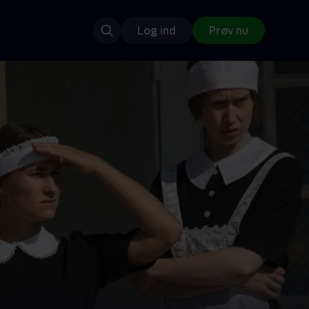
Log ind
Prøv nu