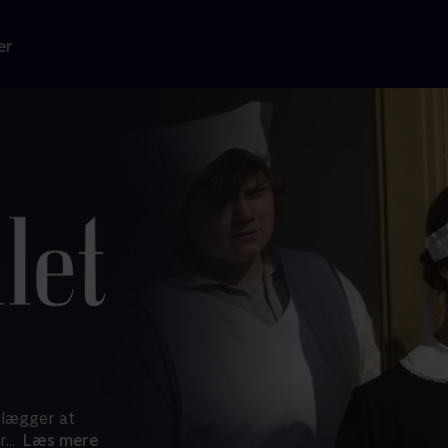
er
nlægger at
r
...
Læs mere