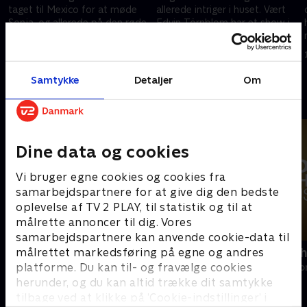
taget til Mexico for at møde
allerede intriger i huset. Vært
Sonja, og allerede på den røde
Edvin Törnblom har et show i
løber opstår der varme følelser.
ærmet, som rusker op i tingene
og giver stof til eftertanke.
10. juli 2025 • 69 min
10. juli 2025 • 42 min
Samtykke
Detaljer
Om
Andre så også
Dine data og cookies
Vi bruger egne cookies og cookies fra
samarbejdspartnere for at give dig den bedste
oplevelse af TV 2 PLAY, til statistik og til at
målrette annoncer til dig. Vores
samarbejdspartnere kan anvende cookie-data til
målrettet markedsføring på egne og andres
Bachelor Sverige
Golden Bach
platforme. Du kan til- og fravælge cookies
Reality • 1 sæsoner
Reality • 1 sæso
herunder, og du kan altid trække dit samtykke
tilbage ved at klikke på ’Cookie-indstillinger’ i