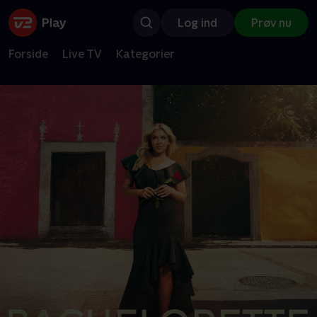
Log ind
Prøv nu
Forside
Live TV
Kategorier