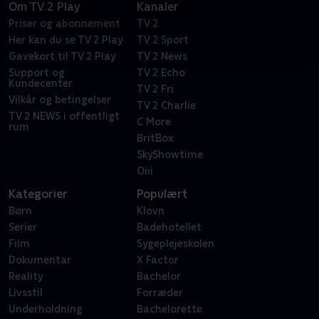
Om TV 2 Play
Kanaler
Priser og abonnement
TV 2
Her kan du se TV 2 Play
TV 2 Sport
Gavekort til TV 2 Play
TV 2 News
Support og
TV 2 Echo
Kundecenter
TV 2 Fri
Vilkår og betingelser
TV 2 Charlie
TV 2 NEWS i offentligt
C More
rum
BritBox
SkyShowtime
Oiii
Kategorier
Populært
Børn
Klovn
Serier
Badehotellet
Film
Sygeplejeskolen
Dokumentar
X Factor
Reality
Bachelor
Livsstil
Forræder
Underholdning
Bachelorette