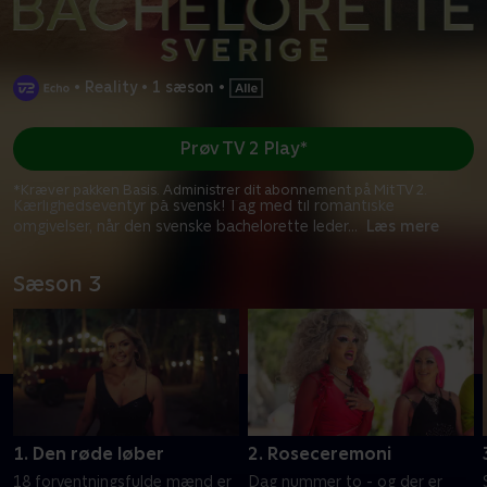
•
Reality
•
1 sæson
•
Prøv TV 2 Play*
*Kræver pakken Basis. Administrer dit abonnement på Mit TV 2.
Kærlighedseventyr på svensk! Tag med til romantiske
omgivelser, når den svenske bachelorette leder
...
Læs mere
Sæson 3
1. Den røde løber
2. Roseceremoni
18 forventningsfulde mænd er
Dag nummer to - og der er