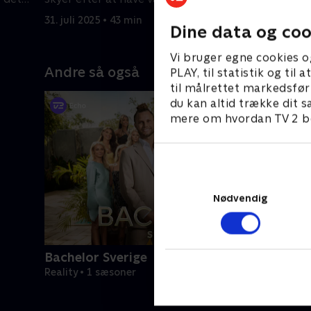
med Sonja.
beslutnin
31. juli 2025 • 43 min
31. juli 20
Dine data og coo
Vi bruger egne cookies o
Andre så også
PLAY, til statistik og ti
til målrettet markedsfør
du kan altid trække dit s
mere om hvordan TV 2 be
Nødvendig
Bachelor Sverige
Reality • 1 sæsoner