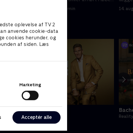
af aftenen.
ikke a
7. august 2025 • 43 min
14. au
edste oplevelse af TV 2
e kan anvende cookie-data
ge cookies herunder, og
 bunden af siden. Læs
Marketing
olden Bachelor USA
Bache
eality • 1 sæsoner
Realit
s
Acceptér alle