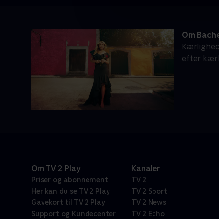
Om Bache
Kærlighed
efter kær
Om TV 2 Play
Kanaler
Priser og abonnement
TV 2
Her kan du se TV 2 Play
TV 2 Sport
Gavekort til TV 2 Play
TV 2 News
Support og Kundecenter
TV 2 Echo