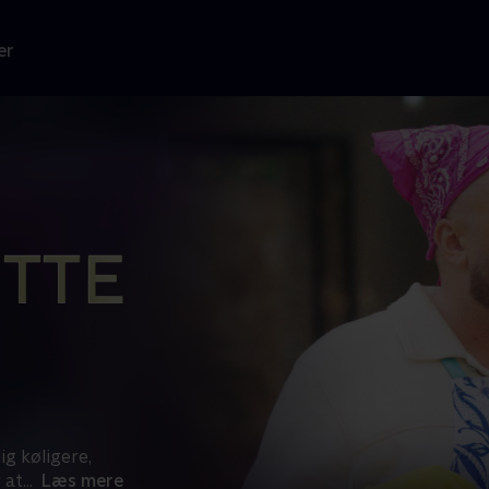
er
g køligere,
 at
...
Læs mere