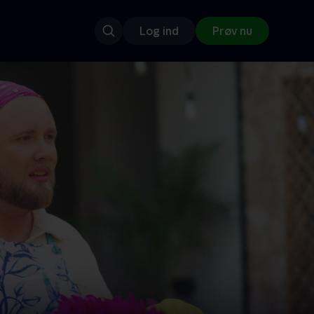
Log ind
Prøv nu