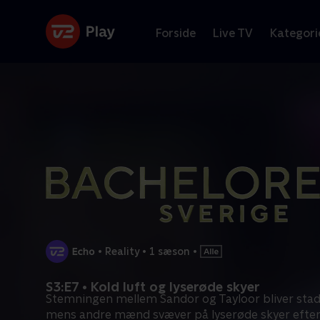
Forside
Live TV
Kategori
•
Reality
•
1 sæson
•
S3:E7 • Kold luft og lyserøde skyer
Stemningen mellem Sandor og Tayloor bliver stadi
mens andre mænd svæver på lyserøde skyer efter