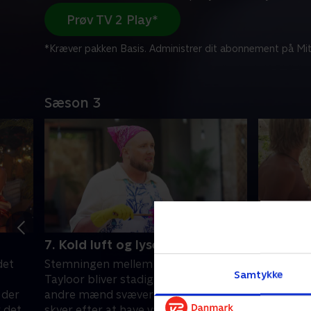
Prøv TV 2 Play*
*Kræver pakken Basis. Administrer dit abonnement på Mit
Sæson 3
7. Kold luft og lyserøde skyer
8. Rose
det
Stemningen mellem Sandor og
Efter går
Samtykke
Tayloor bliver stadig køligere, mens
Sonja klar
 der
andre mænd svæver på lyserøde
vækker be
 det
skyer efter at have været på date
resten a