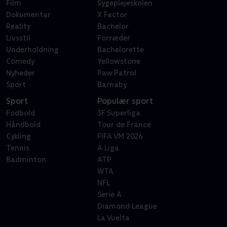
Film
Sygeplejeskolen
Dokumentar
X Factor
Reality
Bachelor
Livsstil
Forræder
Underholdning
Bachelorette
Comedy
Yellowstone
Nyheder
Paw Patrol
Sport
Barnaby
Sport
Populær sport
Fodbold
3F Superliga
Håndbold
Tour de France
Cykling
FIFA VM 2026
Tennis
A Liga
Badminton
ATP
WTA
NFL
Serie A
Diamond League
La Vuelta