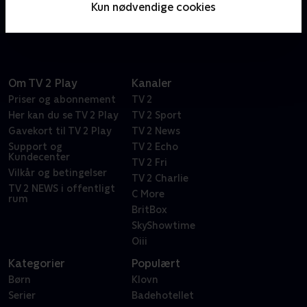
Kun nødvendige cookies
turneringen.
Om TV 2 Play
Kanaler
Priser og abonnement
TV 2
Her kan du se TV 2 Play
TV 2 Sport
Gavekort til TV 2 Play
TV 2 News
Support og
TV 2 Echo
Kundecenter
TV 2 Fri
Vilkår og betingelser
TV 2 Charlie
TV 2 NEWS i offentligt
C More
rum
BritBox
SkyShowtime
Oiii
Kategorier
Populært
Børn
Klovn
Serier
Badehotellet