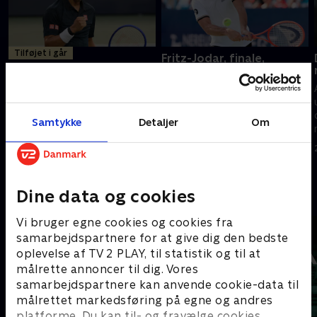
Tilføjet i går
Fritz-Jodar, finale,
Washington
Det bedste fra ugens
runde
Så danner de ikoniske hurtige
Alt det bedste fra den sidste
blå baner i Washington igen
uges ATP. Oplev fantastiske
rammen om yoptennis. Felix
Samtykke
Detaljer
Om
dueller, eksklusive interviews og
Auger-Alissime, Ben Shelton og
masser af unikke
Alex de Minaur er med.
3. august 2026 • 140 min
tennisoptagelser.
5. august 2026 • 24 min
Dine data og cookies
Andre så også
Vi bruger egne cookies og cookies fra
samarbejdspartnere for at give dig den bedste
oplevelse af TV 2 PLAY, til statistik og til at
målrette annoncer til dig. Vores
samarbejdspartnere kan anvende cookie-data til
målrettet markedsføring på egne og andres
platforme. Du kan til- og fravælge cookies