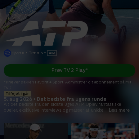
•
Tennis
•
Prøv TV 2 Play*
*Kræver pakken Favorit + Sport. Administrer dit abonnement på Mit
TV 2.
Tilføjet i går
5. aug 2026 • Det bedste fra ugens runde
Alt det bedste fra den sidste uges ATP. Oplev fantastiske
dueller, eksklusive interviews og masser af unikke
...
Læs mere