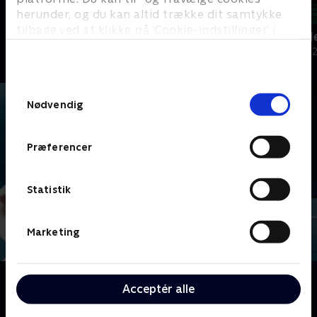
herunder, og du kan altid trække dit samtykke
tilbage ved at klikke på ’Cookie-indstillinger’ i
ATP - Højdepunkter
Andrey Ruble
bunden af siden. Læs mere om hvordan TV 2
Tennis
2025 • Tennis • 
behandler dine oplysninger i
TV 2s privatlivspolitik
.
Samtykkevalg
Nødvendig
Præferencer
Statistik
Marketing
Om ATP
Acceptér alle
Glæd dig til at opleve nogle af sportens absolutte
superstjerner, når vi viser masser af tennis fra ATP-