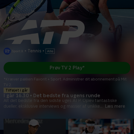
•
Tennis
•
Prøv TV 2 Play*
*Kræver pakken Favorit + Sport. Administrer dit abonnement på Mit
TV 2.
Tilføjet i går
I går 16.30 • Det bedste fra ugens runde
Alt det bedste fra den sidste uges ATP. Oplev fantastiske
dueller, eksklusive interviews og masser af unikke
...
Læs mere