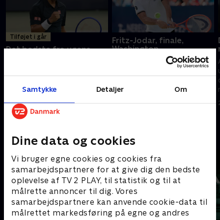
Tilføjet i går
Fritz-Jodar, finale,
Washington
Det bedste fra ugens
runde
Så danner de ikoniske hurtige
Alt det bedste fra den sidste
blå baner i Washington igen
uges ATP. Oplev fantastiske
rammen om yoptennis. Felix
dueller, eksklusive interviews og
Samtykke
Detaljer
Om
Auger-Alissime, Ben Shelton og
masser af unikke
Alex de Minaur er med.
3. august 2026 • 140 min
tennisoptagelser.
I går • 24 min
Andre så også
Dine data og cookies
Vi bruger egne cookies og cookies fra
samarbejdspartnere for at give dig den bedste
oplevelse af TV 2 PLAY, til statistik og til at
målrette annoncer til dig. Vores
samarbejdspartnere kan anvende cookie-data til
målrettet markedsføring på egne og andres