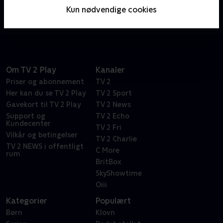
superstjerner, når vi viser masser af tennis fra ATP-
Kun nødvendige cookies
turneringen.
Om TV 2 Play
Kanaler
Priser og abonnement
TV 2
Her kan du se TV 2 Play
TV 2 Sport
Gavekort til TV 2 Play
TV 2 News
Support og
TV 2 Echo
Kundecenter
TV 2 Fri
Vilkår og betingelser
TV 2 Charlie
TV 2 NEWS i offentligt
C More
rum
BritBox
SkyShowtime
Oiii
Kategorier
Populært
Børn
Klovn