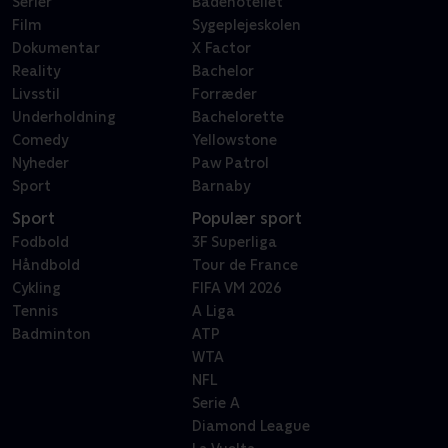
Serier
Badehotellet
Film
Sygeplejeskolen
Dokumentar
X Factor
Reality
Bachelor
Livsstil
Forræder
Underholdning
Bachelorette
Comedy
Yellowstone
Nyheder
Paw Patrol
Sport
Barnaby
Sport
Populær sport
Fodbold
3F Superliga
Håndbold
Tour de France
Cykling
FIFA VM 2026
Tennis
A Liga
Badminton
ATP
WTA
NFL
Serie A
Diamond League