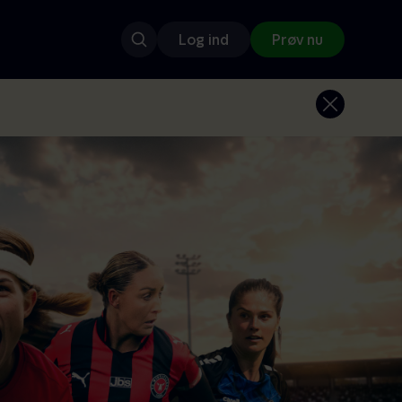
Log ind
Prøv nu