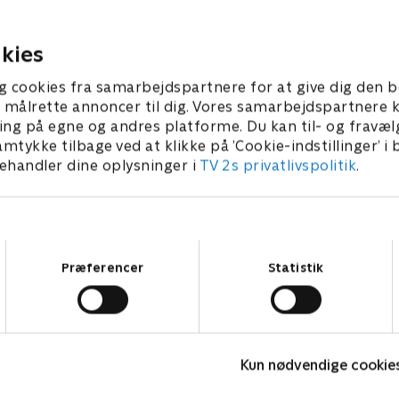
b. Forvent masser af
mesterskab. Forvent masse
knik og passion, når de
tempo, teknik og passion, n
løse spillere brager
kompromisløse spillere bra
kies
2026 • 123 min
1. august 2026 • 116 min
sammen.
g cookies fra samarbejdspartnere for at give dig den b
l at målrette annoncer til dig. Vores samarbejdspartner
ing på egne og andres platforme. Du kan til- og fravæl
amtykke tilbage ved at klikke på ’Cookie-indstillinger’ i
handler dine oplysninger i
TV 2s privatlivspolitik
.
Samtykkevalg
Præferencer
Statistik
PLAYER
H
Kun nødvendige cookie
Fodbold
S