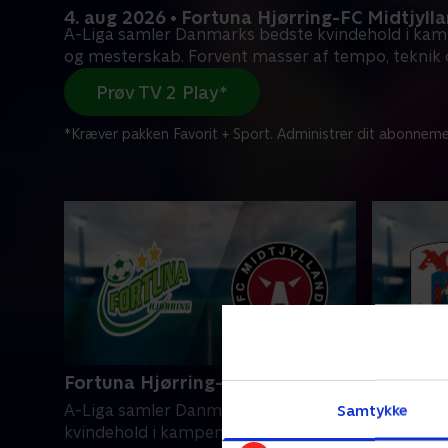
4. aug 2026 • Fortuna Hjørring-FC Midtjyll
A-Liga samler Danmarks bedste kvindehold i ka
og mesterskab. Forvent masser af tempo, teknik
Prøv TV 2 Play*
*Kræver pakken Favorit + Sport. Administrer dit abonneme
Fortuna Hjørring-FC Midtjylland
AGF-Kol
Samtykke
A-Liga samler Danmarks bedste
A-Liga s
kvindehold i kampen om ære og
kvindeho