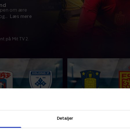
and
mpen om ære
 og
...
Læs mere
nt på Mit TV 2.
ding IF
Brøndby IF-FC Nordsjæl
Detaljer
amler Danmarks bedste
A-Liga samler Danmarks be
ld i kampen om ære og
kvindehold i kampen om ær