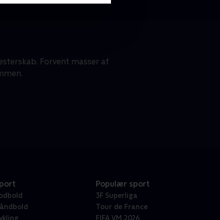
sterskab. Forvent masser af
ammen.
port
Populær sport
odbold
3F Superliga
åndbold
Tour de France
ykling
FIFA VM 2026