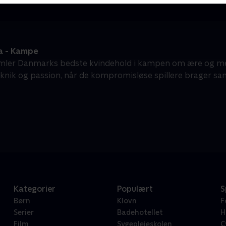
a - Kampe
mler Danmarks bedste kvindehold i kampen om ære og me
knik og passion, når de kompromisløse spillere brager s
Kategorier
Populært
S
Børn
Klovn
F
Serier
Badehotellet
H
Film
Sygeplejeskolen
C