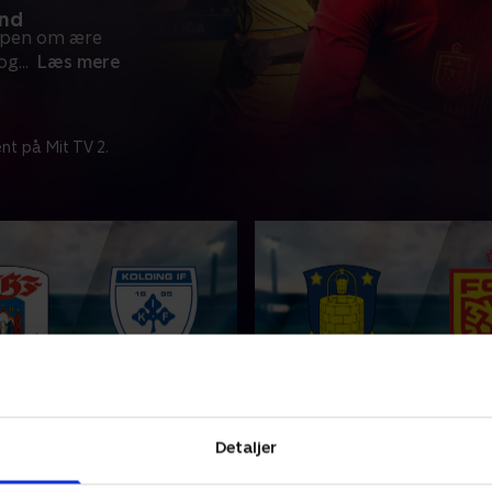
and
mpen om ære
 og
...
Læs mere
nt på Mit TV 2.
ding IF
Brøndby IF-FC Nordsjæl
Detaljer
amler Danmarks bedste
A-Liga samler Danmarks be
ld i kampen om ære og
kvindehold i kampen om ær