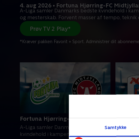
4. aug 2026 • Fortuna Hjørring-FC Midtjyll
A-Liga samler Danmarks bedste kvindehold i ka
og mesterskab. Forvent masser af tempo, teknik
Prøv TV 2 Play*
*Kræver pakken Favorit + Sport. Administrer dit abonneme
Fortuna Hjørring-FC Midtjylland
AGF-Kol
Samtykke
A-Liga samler Danmarks bedste
A-Liga s
kvindehold i kampen om ære og
kvindeho