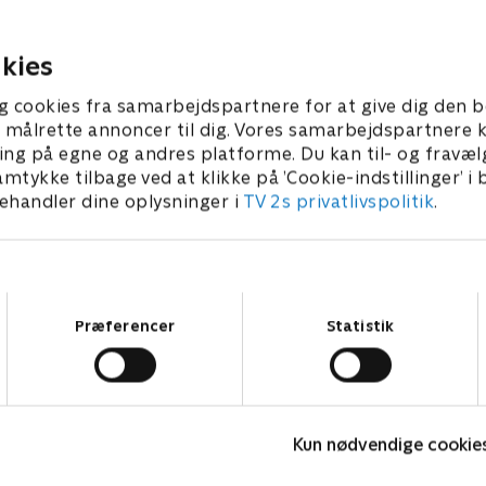
b. Forvent masser af
mesterskab. Forvent masse
knik og passion, når de
tempo, teknik og passion, n
løse spillere brager
kompromisløse spillere bra
kies
2026 • 123 min
1. august 2026 • 116 min
sammen.
g cookies fra samarbejdspartnere for at give dig den b
l at målrette annoncer til dig. Vores samarbejdspartner
ing på egne og andres platforme. Du kan til- og fravæl
amtykke tilbage ved at klikke på ’Cookie-indstillinger’ i
handler dine oplysninger i
TV 2s privatlivspolitik
.
Samtykkevalg
Præferencer
Statistik
Højdepunkter
Kun nødvendige cookie
Sport
F