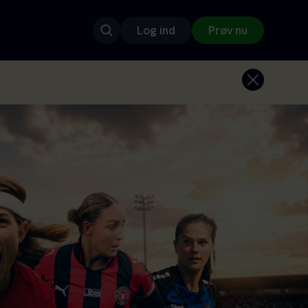
Log ind
Prøv nu