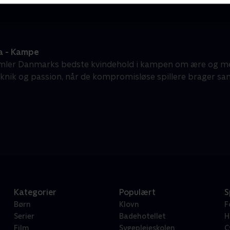
a - Kampe
mler Danmarks bedste kvindehold i kampen om ære og me
knik og passion, når de kompromisløse spillere brager s
Kategorier
Populært
S
Børn
Klovn
F
Serier
Badehotellet
H
Film
Sygeplejeskolen
C