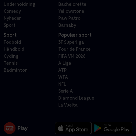
Underholdning
Bachelorette
Comedy
Yellowstone
Nyheder
Paw Patrol
Sport
Barnaby
Sport
Populær sport
Fodbold
3F Superliga
Håndbold
Tour de France
Cykling
FIFA VM 2026
Tennis
A Liga
Badminton
ATP
WTA
NFL
Serie A
Diamond League
La Vuelta