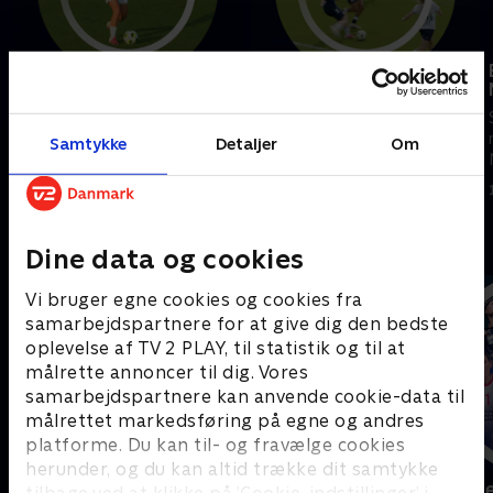
Fortuna Hjørring-FC
AGF-Kolding IF
Midtjylland
Se højdepunkter fra kampen
Se højdepunkter fra kampen
mellem AGF og Kolding IF.
mellem Fortuna Hjørring og FC
Samtykke
Detaljer
Om
2. august 2026 • 7 min
Midtjylland.
4. august 2026 • 5 min
Andre så også
Dine data og cookies
Vi bruger egne cookies og cookies fra
samarbejdspartnere for at give dig den bedste
oplevelse af TV 2 PLAY, til statistik og til at
målrette annoncer til dig. Vores
samarbejdspartnere kan anvende cookie-data til
målrettet markedsføring på egne og andres
platforme. Du kan til- og fravælge cookies
herunder, og du kan altid trække dit samtykke
Sport Fokus
Højdepunkt
tilbage ved at klikke på ’Cookie-indstillinger’ i