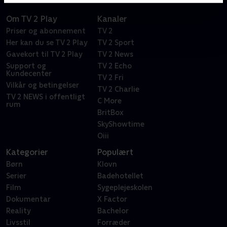
Om TV 2 Play
Kanaler
Priser og abonnement
TV 2
Her kan du se TV 2 Play
TV 2 Sport
Gavekort til TV 2 Play
TV 2 News
Support og
TV 2 Echo
Kundecenter
TV 2 Fri
Vilkår og betingelser
TV 2 Charlie
TV 2 NEWS i offentligt
C More
rum
BritBox
SkyShowtime
Oiii
Kategorier
Populært
Børn
Klovn
Serier
Badehotellet
Film
Sygeplejeskolen
Dokumentar
X Factor
Reality
Bachelor
Livsstil
Forræder