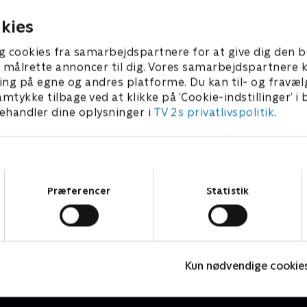
2026 • 7 min
1. august 2026 • 5 min
kies
g cookies fra samarbejdspartnere for at give dig den b
l at målrette annoncer til dig. Vores samarbejdspartner
ing på egne og andres platforme. Du kan til- og fravæl
amtykke tilbage ved at klikke på ’Cookie-indstillinger’ i
handler dine oplysninger i
TV 2s privatlivspolitik
.
Samtykkevalg
Præferencer
Statistik
PLAYER
H
Fodbold
S
Kun nødvendige cookie