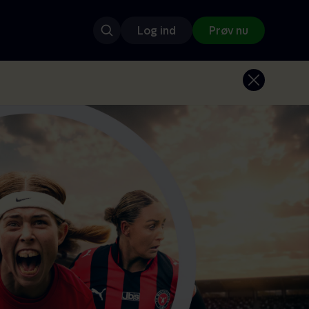
Log ind
Prøv nu