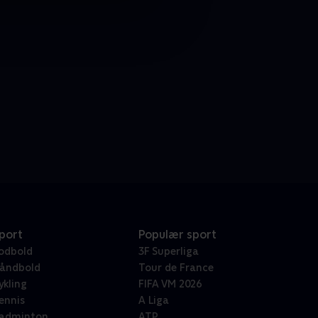
port
Populær sport
odbold
3F Superliga
åndbold
Tour de France
ykling
FIFA VM 2026
ennis
A Liga
adminton
ATP