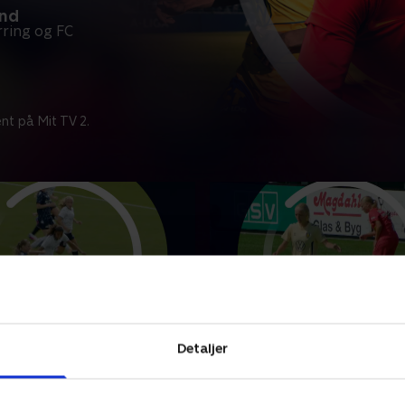
and
ring og FC
nt på Mit TV 2.
ding IF
Brøndby IF-FC Nordsjæl
Detaljer
punkter fra kampen mellem
Se højdepunkter fra kampe
lding IF.
Brøndby IF og FC Nordsjæll