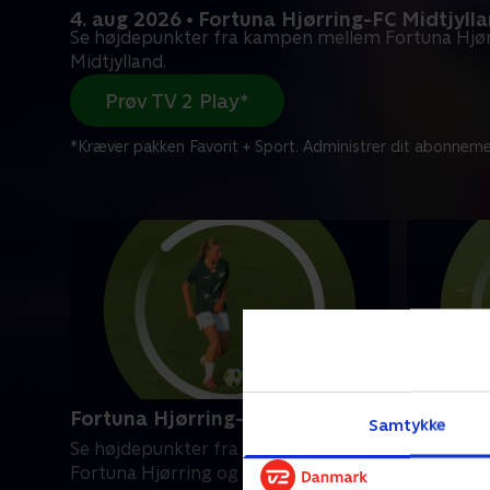
4. aug 2026 • Fortuna Hjørring-FC Midtjyll
Se højdepunkter fra kampen mellem Fortuna Hjør
Midtjylland.
Prøv TV 2 Play*
*Kræver pakken Favorit + Sport. Administrer dit abonneme
Fortuna Hjørring-FC Midtjylland
AGF-Kol
Samtykke
Se højdepunkter fra kampen mellem
Se højde
Fortuna Hjørring og FC Midtjylland.
AGF og Ko