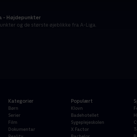
a - Højdepunkter
unkter og de største øjeblikke fra A-Liga.
Kategorier
Populært
S
Børn
Klovn
F
Serier
Badehotellet
H
Film
Sygeplejeskolen
C
Dokumentar
X Factor
T
Reality
Bachelor
B