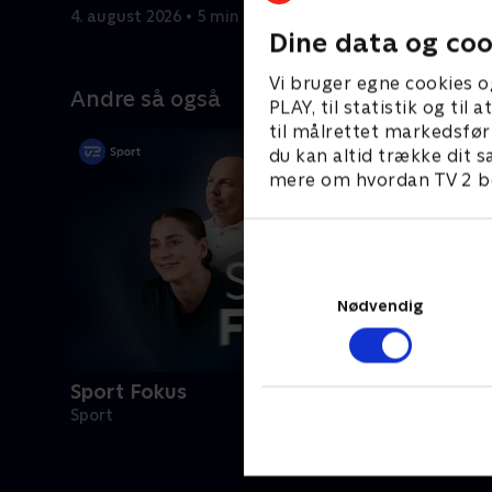
4. august 2026 • 5 min
2. august 
Dine data og coo
Vi bruger egne cookies o
Andre så også
PLAY, til statistik og ti
til målrettet markedsfør
du kan altid trække dit s
mere om hvordan TV 2 be
Nødvendig
Sport Fokus
Sport