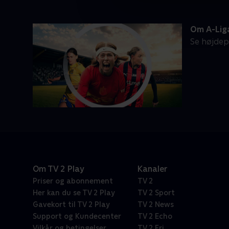
Om A-Lig
Se højdep
Om TV 2 Play
Kanaler
Priser og abonnement
TV 2
Her kan du se TV 2 Play
TV 2 Sport
Gavekort til TV 2 Play
TV 2 News
Support og Kundecenter
TV 2 Echo
Vilkår og betingelser
TV 2 Fri