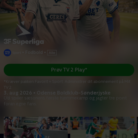
•
Fodbold
•
Prøv TV 2 Play*
*Kræver pakken Favorit + Sport. Administrer dit abonnement på Mit
TV 2.
3. aug 2026 • Odense Boldklub-Sønderjyske
OB spiller sæsonens første hjemmekamp og jagter tre point
foran egne fans.