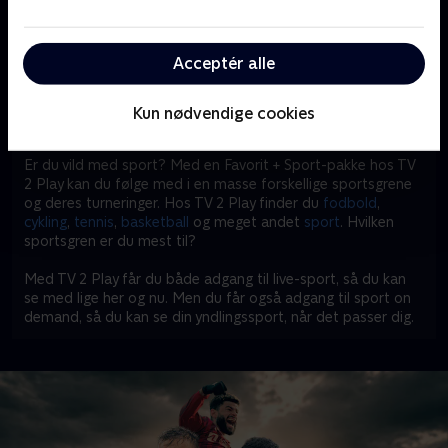
livekanaler på TV 2. Derudover kan du fordybe dig i alle on
demand-programmer, som dagligt opdateres med nyt,
spændende indhold.
Acceptér alle
Så hvad venter du på? Gør dig klar til at opleve Superligaen
med Favorit + Sport-pakken på TV 2 Play.
Kun nødvendige cookies
Se en masse spændende sport på TV 2 Play
Er du vild med sport? Med en Favorit + Sport-pakke hos TV
2 Play kan du følge med i en masse forskellige sportsgrene
og deres turneringer. Hos TV 2 Play finder du
fodbold
,
cykling
,
tennis
,
basketball
og meget andet
sport
. Hvilken
sportsgren er du mest til?
Med TV 2 Play får du både adgang til live-sport, så du kan
se med lige her og nu. Men du får også adgang til sport on
demand, så du kan se din yndlingssport, når det passer dig.