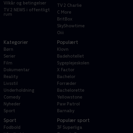
Vilkår og betingelser
TV 2 Charlie
TV 2 NEWS i offentligt
C More
rum
BritBox
SkyShowtime
Oiii
Kategorier
Populært
Børn
Klovn
Serier
Badehotellet
Film
Sygeplejeskolen
Dokumentar
X Factor
Reality
Bachelor
Livsstil
Forræder
Underholdning
Bachelorette
Comedy
Yellowstone
Nyheder
Paw Patrol
Sport
Barnaby
Sport
Populær sport
Fodbold
3F Superliga