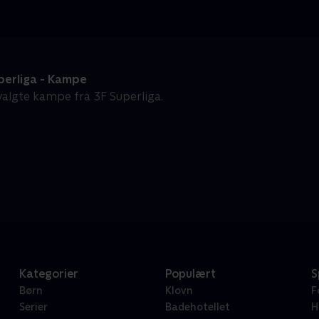
perliga - Kampe
algte kampe fra 3F Superliga.
Kategorier
Populært
S
Børn
Klovn
F
Serier
Badehotellet
H