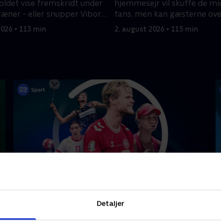
det vise fremskridt under
hjemmesejr vil skuffe de mi
ræner - eller snupper Viborg
fans, men kan gæsterne ove
Herning?
2026 • 113 min
2. august 2026 • 115 min
Højdepunkter
Detaljer
Sport
F