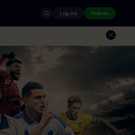
Log ind
Prøv nu