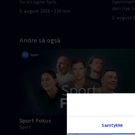
foran egne fans.
hjemmehol
den nye t
3. august 2026 • 120 min
point?
2. august 
Andre så også
Sport Fokus
Samtykke
Sport