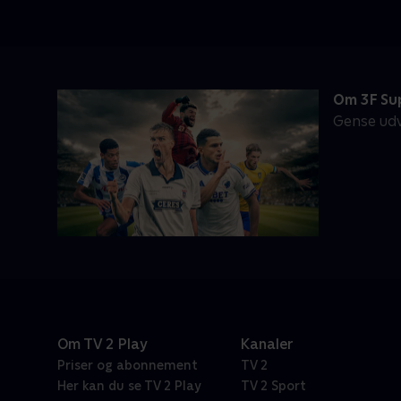
Om 3F Su
Gense udv
Om TV 2 Play
Kanaler
Priser og abonnement
TV 2
Her kan du se TV 2 Play
TV 2 Sport