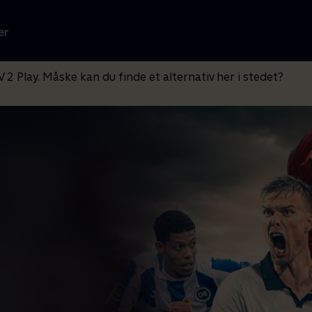
er
V 2 Play. Måske kan du finde et alternativ her i stedet?