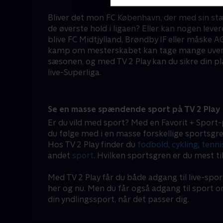
Bliver det mon FC København, der med sin stæ
de øverste hold i ligaen? Eller kan nogen leve
blive FC Midtjylland, Brøndby IF eller måske
kamp om mesterskabet kan tage mange uvente
sæsonen, og med TV 2 Play kan du sikre din pl
live-Superliga.
Se en masse spændende sport på TV 2 Play
Er du vild med sport? Med en Favorit + Sport-
du følge med i en masse forskellige sportsgre
Hos TV 2 Play finder du
fodbold
,
cykling
,
tenni
andet
sport
. Hvilken sportsgren er du mest ti
Med TV 2 Play får du både adgang til live-spor
her og nu. Men du får også adgang til sport 
din yndlingssport, når det passer dig.