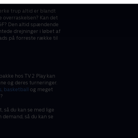
rke trup altid er blandt
re overraskelsen? Kan det
 AGF? Den altid spændende
de drejninger i løbet af
ads på forreste række til
pakke hos TV 2 Play kan
ne og deres turneringer.
s
,
basketball
og meget
l?
t, så du kan se med lige
on demand, så du kan se