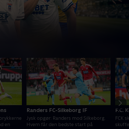
ens
Randers FC-Silkeborg IF
F.C. 
oprykkerne
Jysk opgør: Randers mod Silkeborg.
FCK sk
nd en
Hvem får den bedste start på
skuffe