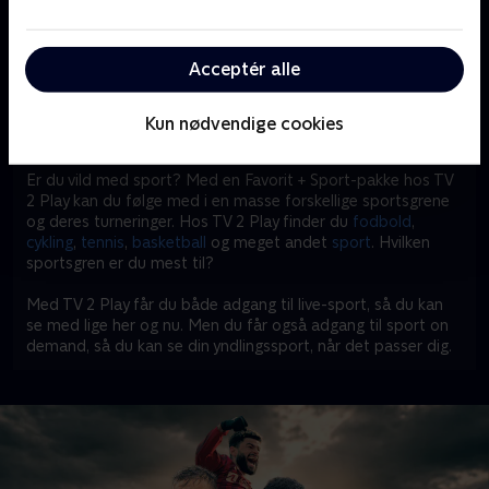
livekanaler på TV 2. Derudover kan du fordybe dig i alle on
demand-programmer, som dagligt opdateres med nyt,
spændende indhold.
Acceptér alle
Så hvad venter du på? Gør dig klar til at opleve Superligaen
med Favorit + Sport-pakken på TV 2 Play.
Kun nødvendige cookies
Se en masse spændende sport på TV 2 Play
Er du vild med sport? Med en Favorit + Sport-pakke hos TV
2 Play kan du følge med i en masse forskellige sportsgrene
og deres turneringer. Hos TV 2 Play finder du
fodbold
,
cykling
,
tennis
,
basketball
og meget andet
sport
. Hvilken
sportsgren er du mest til?
Med TV 2 Play får du både adgang til live-sport, så du kan
se med lige her og nu. Men du får også adgang til sport on
demand, så du kan se din yndlingssport, når det passer dig.