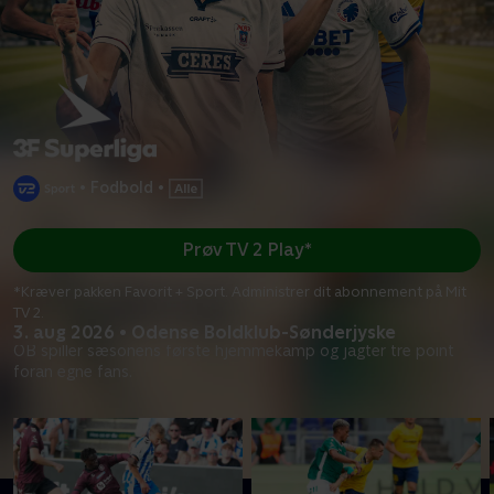
•
Fodbold
•
Prøv TV 2 Play*
*Kræver pakken Favorit + Sport. Administrer dit abonnement på Mit
TV 2.
3. aug 2026 • Odense Boldklub-Sønderjyske
OB spiller sæsonens første hjemmekamp og jagter tre point
foran egne fans.