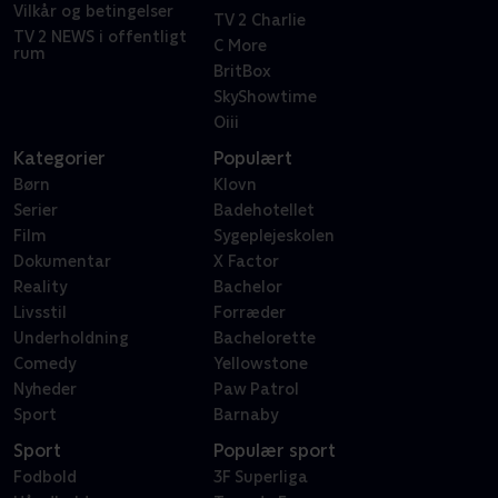
Vilkår og betingelser
TV 2 Charlie
TV 2 NEWS i offentligt
C More
rum
BritBox
SkyShowtime
Oiii
Kategorier
Populært
Børn
Klovn
Serier
Badehotellet
Film
Sygeplejeskolen
Dokumentar
X Factor
Reality
Bachelor
Livsstil
Forræder
Underholdning
Bachelorette
Comedy
Yellowstone
Nyheder
Paw Patrol
Sport
Barnaby
Sport
Populær sport
Fodbold
3F Superliga