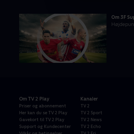
Om 3F Su
Højdepunk
Om TV 2 Play
Kanaler
Priser og abonnement
TV 2
Her kan du se TV 2 Play
TV 2 Sport
Gavekort til TV 2 Play
TV 2 News
Support og Kundecenter
TV 2 Echo
Vilkår og betingelser
TV 2 Fri