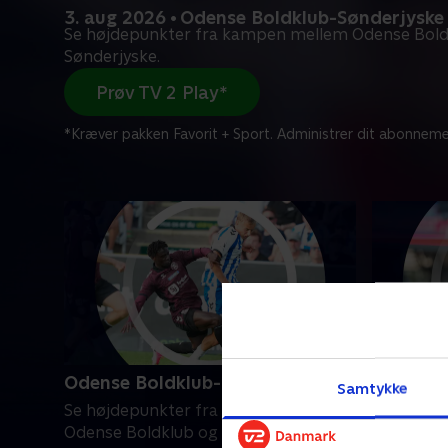
3. aug 2026 • Odense Boldklub-Sønderjyske
Se højdepunkter fra kampen mellem Odense Bold
Sønderjyske.
Prøv TV 2 Play*
*Kræver pakken Favorit + Sport. Administrer dit abonneme
Odense Boldklub-Sønderjyske
Silkebor
Samtykke
Se højdepunkter fra kampen mellem
Se højde
Odense Boldklub og Sønderjyske.
Silkeborg