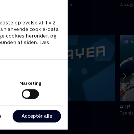
2. august 2026 • 5 min
2. aug
edste oplevelse af TV 2
e kan anvende cookie-data
ge cookies herunder, og
 bunden af siden. Læs
Marketing
PLAYER
ATP
odbold
Tennis
s
Acceptér alle