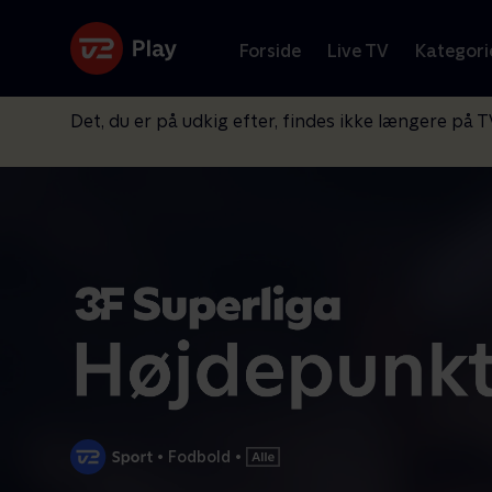
Forside
Live TV
Kategori
Det, du er på udkig efter, findes ikke længere på T
•
Fodbold
•