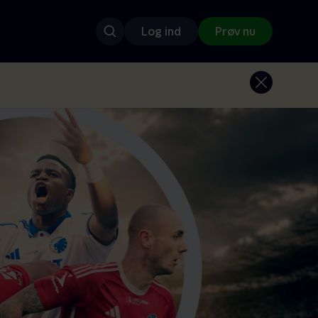
Log ind
Prøv nu