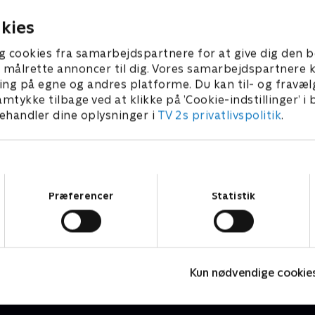
2026 • 5 min
2. august 2026 • 5 min
kies
g cookies fra samarbejdspartnere for at give dig den b
l at målrette annoncer til dig. Vores samarbejdspartner
ing på egne og andres platforme. Du kan til- og fravæl
amtykke tilbage ved at klikke på ’Cookie-indstillinger’ i
handler dine oplysninger i
TV 2s privatlivspolitik
.
Samtykkevalg
Præferencer
Statistik
Højdepunkter
Sport
F
Kun nødvendige cookie