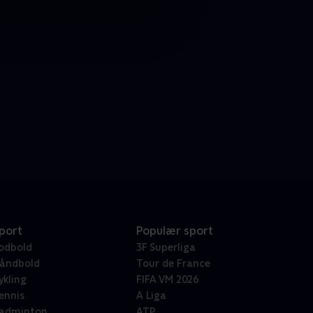
port
Populær sport
odbold
3F Superliga
åndbold
Tour de France
ykling
FIFA VM 2026
ennis
A Liga
adminton
ATP