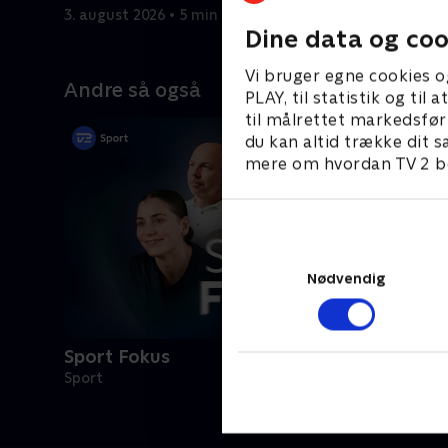
3. august 2026 • 5 min
2. august 
Dine data og coo
Vi bruger egne cookies o
Andre så også
PLAY, til statistik og ti
til målrettet markedsfør
du kan altid trække dit s
mere om hvordan TV 2 be
Nødvendig
Sport Fokus
Sport