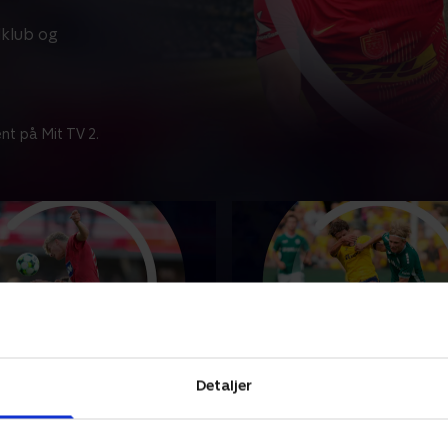
klub og
nt på Mit TV 2.
g IF-F.C. København
Brøndby IF-Viborg FF
Detaljer
punkter fra kampen mellem
Se højdepunkter fra kampe
 IF og F.C. København.
Brøndby IF og Viborg FF.