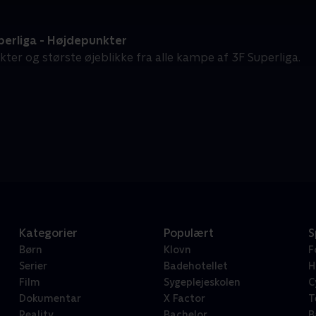
perliga - Højdepunkter
ter og største øjeblikke fra alle kampe af 3F Superliga.
Kategorier
Populært
S
Børn
Klovn
F
Serier
Badehotellet
H
Film
Sygeplejeskolen
C
Dokumentar
X Factor
T
Reality
Bachelor
B